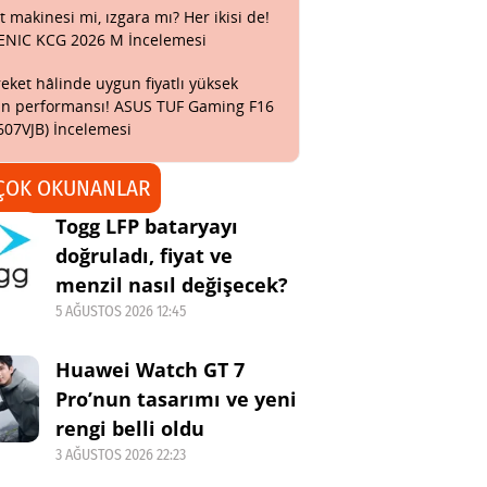
t makinesi mi, ızgara mı? Her ikisi de!
ENIC KCG 2026 M İncelemesi
eket hâlinde uygun fiyatlı yüksek
n performansı! ASUS TUF Gaming F16
607VJB) İncelemesi
ÇOK OKUNANLAR
Togg LFP bataryayı
doğruladı, fiyat ve
menzil nasıl değişecek?
5 AĞUSTOS 2026 12:45
Huawei Watch GT 7
Pro’nun tasarımı ve yeni
rengi belli oldu
3 AĞUSTOS 2026 22:23