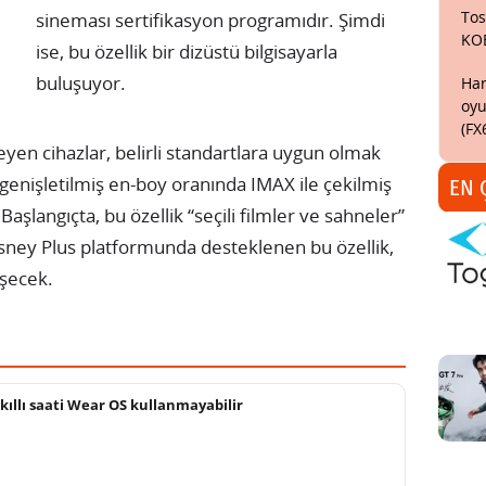
Tos
sineması sertifikasyon programıdır. Şimdi
KO
ise, bu özellik bir dizüstü bilgisayarla
buluşuyor.
Har
oyu
(FX
yen cihazlar, belirli standartlara uygun olmak
genişletilmiş en-boy oranında IMAX ile çekilmiş
EN 
 Başlangıçta, bu özellik “seçili filmler ve sahneler”
k Disney Plus platformunda desteklenen bu özellik,
eşecek.
ıllı saati Wear OS kullanmayabilir