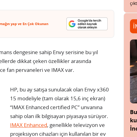
çık
ynağın yap ve En Çok Okunan
İ
rmans dengesine sahip Envy serisine bu yıl
dellerde dikkat çeken özellikler arasında
nce fan pervaneleri ve IMAX var.
HP, bu ay satışa sunulacak olan Envy x360
15 modeliyle (tam olarak 15,6 inç ekran)
“IMAX Enhanced certified PC” unvanına
Bu
sahip olan ilk bilgisayarı piyasaya sürüyor.
ku
IMAX Enhanced
, genellikle televizyon ve
İn
projeksiyon cihazları için kullanılan bir ev