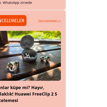
tı: WhatsApp zirvede
NCELEMELER
Tüm incelemeler >>
nlar küpe mi? Hayır,
laklık! Huawei FreeClip 2 S
celemesi