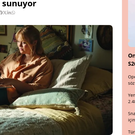
i sunuyor
On
S2
Ope
söz
Yen
2.4
Sna
içi
Tür