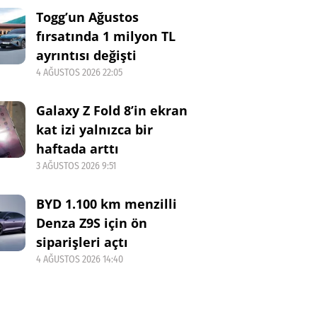
Togg’un Ağustos
fırsatında 1 milyon TL
ayrıntısı değişti
4 AĞUSTOS 2026 22:05
Galaxy Z Fold 8’in ekran
kat izi yalnızca bir
haftada arttı
3 AĞUSTOS 2026 9:51
BYD 1.100 km menzilli
Denza Z9S için ön
siparişleri açtı
4 AĞUSTOS 2026 14:40