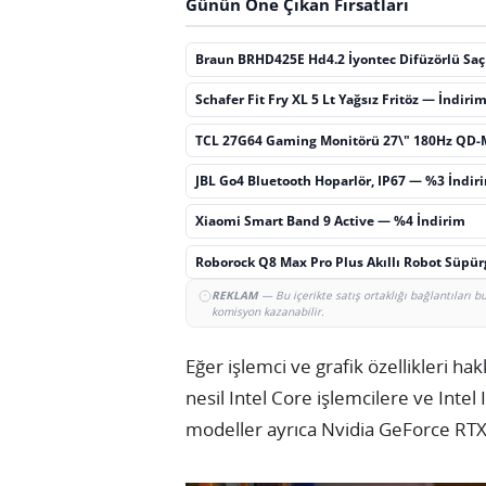
Günün Öne Çıkan Fırsatları
Braun BRHD425E Hd4.2 İyontec Difüzörlü Sa
Schafer Fit Fry XL 5 Lt Yağsız Fritöz — İndiri
TCL 27G64 Gaming Monitörü 27\" 180Hz QD-
JBL Go4 Bluetooth Hoparlör, IP67 — %3 İndir
Xiaomi Smart Band 9 Active — %4 İndirim
Roborock Q8 Max Pro Plus Akıllı Robot Süpü
REKLAM
— Bu içerikte satış ortaklığı bağlantıları 
komisyon kazanabilir.
Eğer işlemci ve grafik özellikleri h
nesil Intel Core işlemcilere ve Intel 
modeller ayrıca Nvidia GeForce RTX 