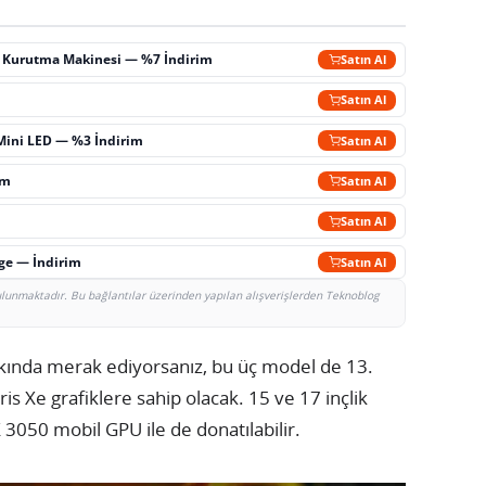
ç Kurutma Makinesi — %7 İndirim
Satın Al
m
Satın Al
Mini LED — %3 İndirim
Satın Al
im
Satın Al
Satın Al
rge — İndirim
Satın Al
bulunmaktadır. Bu bağlantılar üzerinden yapılan alışverişlerden Teknoblog
akkında merak ediyorsanız, bu üç model de 13.
Iris Xe grafiklere sahip olacak. 15 ve 17 inçlik
3050 mobil GPU ile de donatılabilir.