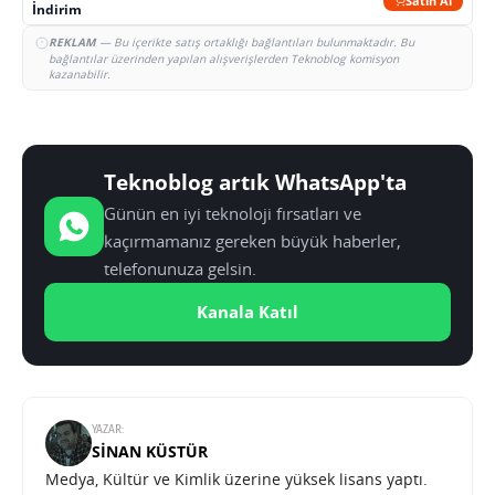
Satın Al
İndirim
REKLAM
— Bu içerikte satış ortaklığı bağlantıları bulunmaktadır. Bu
bağlantılar üzerinden yapılan alışverişlerden Teknoblog komisyon
kazanabilir.
Teknoblog artık WhatsApp'ta
Günün en iyi teknoloji fırsatları ve
kaçırmamanız gereken büyük haberler,
telefonunuza gelsin.
Kanala Katıl
YAZAR:
SINAN KÜSTÜR
Medya, Kültür ve Kimlik üzerine yüksek lisans yaptı.