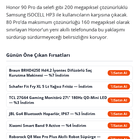
Honor 90 Pro da selefi gibi 200 megapiksel çözünürlüklü
Samsung ISOCELL HP3 ile kullanıcıların karşısına çıkacak.
80 Pro’da maksimum çözünürlüğü 160 megapiksel olarak
sınırlayan Honor’un yeni akıllı telefonunda bu yaklaşımı
sürdürüp sürdürmeyeceği belirsizliğini koruyor.
Günün Öne Çıkan Fırsatları
Braun BRHD425E Hd4.2 İyontec Difüzörlü Saç
Satın Al
Kurutma Makinesi — %7 İndirim
Schafer Fit Fry XL 5 Lt Yağsız Fritöz — İndirim
Satın Al
TCL 27G64 Gaming Monitörü 27\" 180Hz QD-Mini LED
Satın Al
— %3 İndirim
JBL Go4 Bluetooth Hoparlör, IP67 — %3 İndirim
Satın Al
Xiaomi Smart Band 9 Active — %4 İndirim
Satın Al
Roborock Q8 Max Pro Plus Akıllı Robot Süpürge —