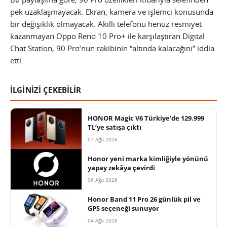
pek uzaklaşmayacak. Ekran, kamera ve işlemci konusunda
bir değişiklik olmayacak. Akıllı telefonu henüz resmiyet
kazanmayan Oppo Reno 10 Pro+ ile karşılaştıran Digital
Chat Station, 90 Pro’nun rakibinin “altında kalacağını” iddia
etti.
İLGİNİZİ ÇEKEBİLİR
HONOR Magic V6 Türkiye’de 129.999
TL’ye satışa çıktı
07 Ağu 2026
Honor yeni marka kimliğiyle yönünü
yapay zekâya çevirdi
06 Ağu 2026
Honor Band 11 Pro 26 günlük pil ve
GPS seçeneği sunuyor
04 Ağu 2026