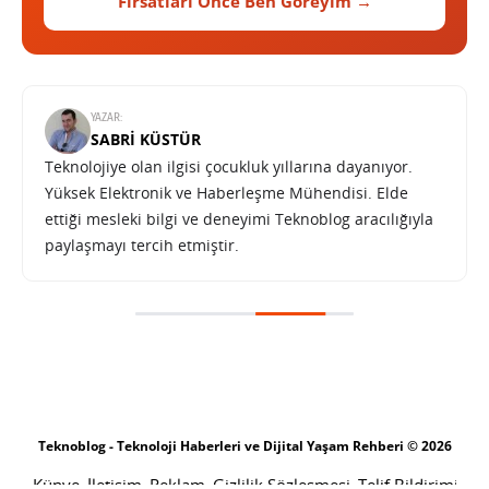
Fırsatları Önce Ben Göreyim →
YAZAR:
SABRI KÜSTÜR
Teknolojiye olan ilgisi çocukluk yıllarına dayanıyor.
Yüksek Elektronik ve Haberleşme Mühendisi. Elde
ettiği mesleki bilgi ve deneyimi Teknoblog aracılığıyla
paylaşmayı tercih etmiştir.
Huawei çift 200 MP kameralı akıllı telefon testlerine başladı
SONRAKI HABER
TEKNOLOJI
ANA SAYFA
Huawei çift 200 MP kameralı akıllı
telefon testlerine başladı
SINAN KÜSTÜR
31 EKIM 2025 17:30
PAYLAŞ: