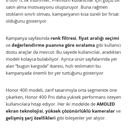
6.000 TL’lik indirimler, Premium kullanıcılar için güçlü bir
satın alma motivasyonu oluşturuyor. Buna rağmen
stokların sınırlı olması, kampanyanın kısa süreli bir fırsat
olduğunu gösteriyor.
Kampanya sayfasında
renk filtresi
,
fiyat aralığı seçimi
ve
değerlendirme puanına göre sıralama
gibi kullanıcı
dostu araçlar da mevcut. Bu sayede kullanıcılar, aradıkları
modeli kolayca bulabiliyor. Ayrıca ürün sayfalarında yer
alan “bugün kargoda” ibaresi, hızlı teslimatın bu
kampanyada önemli bir yer tuttuğunu gösteriyor.
Honor 400 modeli, zarif tasarımıyla orta segmentte öne
çıkarken, Honor 400 Pro daha yüksek performans isteyen
kullanıcılara hitap ediyor. Her iki modelde de
AMOLED
ekran teknolojisi
,
yüksek çözünürlüklü kameralar
ve
gelişmiş şarj özellikleri
gibi bileşenler yer alıyor.