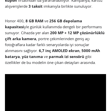
kupon
fırsatından da yararlanabiliyor. Kampanya, kartsız
alışverişlerde
3 taksit
imkanıyla birlikte sunuluyor.
Honor 400,
8 GB RAM
ve
256 GB depolama
kapasitesi
yle günlük kullanımda dengeli bir performans
sunuyor. Cihazda yer alan
200 MP + 12 MP çözünürlüklü
çift arka kamera
, portre çekimlerinden geniş açı
fotoğraflara kadar farklı senaryolarda iyi sonuçlar
alınmasını sağlıyor.
6,7 inç AMOLED ekran
,
5000 mAh
batarya
,
yüz tanıma
ve
parmak izi sensörü
gibi
özellikler de bu modelin öne çıkan detayları arasında.