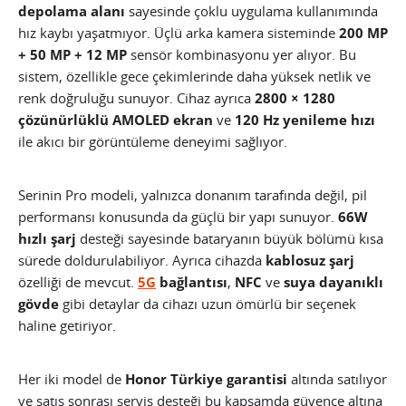
depolama alanı
sayesinde çoklu uygulama kullanımında
hız kaybı yaşatmıyor. Üçlü arka kamera sisteminde
200 MP
+ 50 MP + 12 MP
sensör kombinasyonu yer alıyor. Bu
sistem, özellikle gece çekimlerinde daha yüksek netlik ve
renk doğruluğu sunuyor. Cihaz ayrıca
2800 × 1280
çözünürlüklü AMOLED ekran
ve
120 Hz yenileme hızı
ile akıcı bir görüntüleme deneyimi sağlıyor.
Serinin Pro modeli, yalnızca donanım tarafında değil, pil
performansı konusunda da güçlü bir yapı sunuyor.
66W
hızlı şarj
desteği sayesinde bataryanın büyük bölümü kısa
sürede doldurulabiliyor. Ayrıca cihazda
kablosuz şarj
özelliği de mevcut.
5G
bağlantısı
,
NFC
ve
suya dayanıklı
gövde
gibi detaylar da cihazı uzun ömürlü bir seçenek
haline getiriyor.
Her iki model de
Honor Türkiye garantisi
altında satılıyor
ve satış sonrası servis desteği bu kapsamda güvence altına