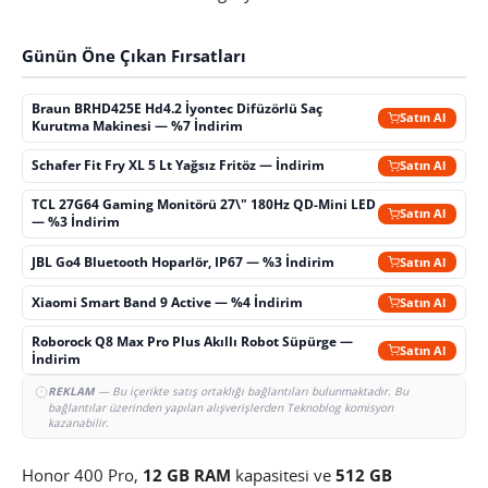
Günün Öne Çıkan Fırsatları
Braun BRHD425E Hd4.2 İyontec Difüzörlü Saç
Satın Al
Kurutma Makinesi — %7 İndirim
Schafer Fit Fry XL 5 Lt Yağsız Fritöz — İndirim
Satın Al
TCL 27G64 Gaming Monitörü 27\" 180Hz QD-Mini LED
Satın Al
— %3 İndirim
JBL Go4 Bluetooth Hoparlör, IP67 — %3 İndirim
Satın Al
Xiaomi Smart Band 9 Active — %4 İndirim
Satın Al
Roborock Q8 Max Pro Plus Akıllı Robot Süpürge —
Satın Al
İndirim
REKLAM
— Bu içerikte satış ortaklığı bağlantıları bulunmaktadır. Bu
bağlantılar üzerinden yapılan alışverişlerden Teknoblog komisyon
kazanabilir.
Honor 400 Pro,
12 GB RAM
kapasitesi ve
512 GB