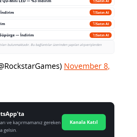
z QD-Mini LED — %3 İndirim
Satın Al
 İndirim
Satın Al
rim
Satın Al
 Süpürge — İndirim
Satın Al
tıları bulunmaktadır. Bu bağlantılar üzerinden yapılan alışverişlerden
(@RockstarGames)
November 8,
tsApp'ta
Kanala Katıl
tları ve kaçırmamanız gereken
a gelsin.