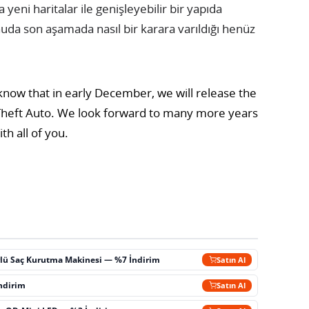
yeni haritalar ile genişleyebilir bir yapıda
da son aşamada nasıl bir karara varıldığı henüz
know that in early December, we will release the
d Theft Auto. We look forward to many more years
th all of you.
lü Saç Kurutma Makinesi — %7 İndirim
Satın Al
İndirim
Satın Al