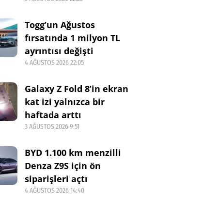
Togg’un Ağustos
fırsatında 1 milyon TL
ayrıntısı değişti
4 AĞUSTOS 2026 22:05
Galaxy Z Fold 8’in ekran
kat izi yalnızca bir
haftada arttı
3 AĞUSTOS 2026 9:51
BYD 1.100 km menzilli
Denza Z9S için ön
siparişleri açtı
4 AĞUSTOS 2026 14:40