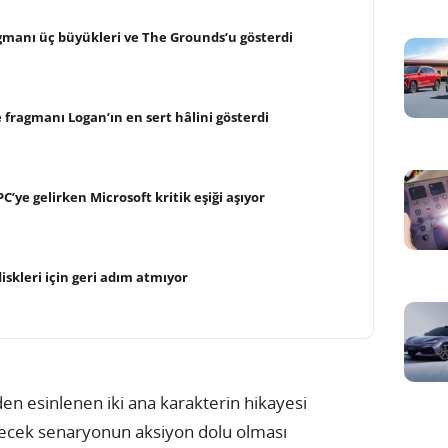
agmanı üç büyükleri ve The Grounds’u gösterdi
 fragmanı Logan’ın en sert hâlini gösterdi
C’ye gelirken Microsoft kritik eşiği aşıyor
iskleri için geri adım atmıyor
n esinlenen iki ana karakterin hikayesi
çecek senaryonun aksiyon dolu olması