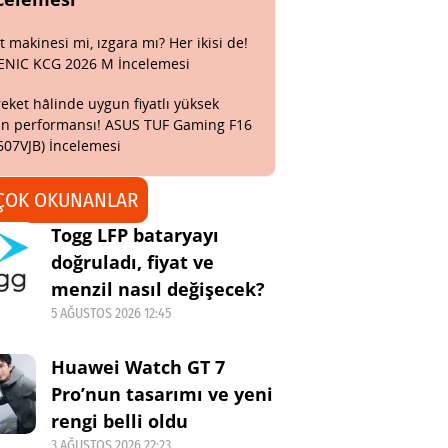
t makinesi mi, ızgara mı? Her ikisi de!
ENIC KCG 2026 M İncelemesi
eket hâlinde uygun fiyatlı yüksek
n performansı! ASUS TUF Gaming F16
607VJB) İncelemesi
ÇOK OKUNANLAR
Togg LFP bataryayı
doğruladı, fiyat ve
menzil nasıl değişecek?
5 AĞUSTOS 2026 12:45
Huawei Watch GT 7
Pro’nun tasarımı ve yeni
rengi belli oldu
3 AĞUSTOS 2026 22:23