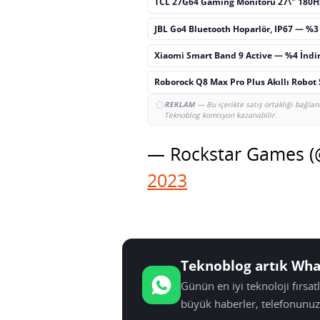
TCL 27G64 Gaming Monitörü 27\" 180H
JBL Go4 Bluetooth Hoparlör, IP67 — %3
Xiaomi Smart Band 9 Active — %4 İndi
Roborock Q8 Max Pro Plus Akıllı Robot
REKLAM
— Bu içerikte satış ortaklığı bağlan
Teknoblog komisyon kazanabilir.
— Rockstar Games 
2023
Teknoblog artık Wha
Günün en iyi teknoloji fırsa
büyük haberler, telefonunuz