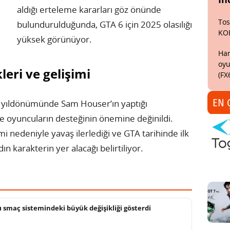
aldığı erteleme kararları göz önünde
Tos
bulundurulduğunda, GTA 6 için 2025 olasılığı
KO
yüksek görünüyor.
Har
oyu
eri ve gelişimi
(FX
EN 
 yıldönümünde Sam Houser’ın yaptığı
e oyuncuların desteğinin önemine değinildi.
 nedeniyle yavaş ilerlediği ve GTA tarihinde ilk
ın karakterin yer alacağı belirtiliyor.
smaç sistemindeki büyük değişikliği gösterdi