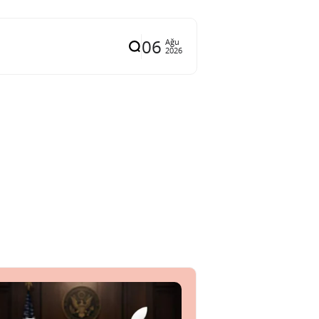
06
Ağu
2026