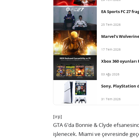
EA Sports FC 27 fr
25 Tem 2026
Marvel’s Wolverine
17 Tem 2026
Xbox 360 oyunları P
03 Ağu 2026
Sony, PlayStation d
31 Tem 2026
[irp]
GTA 6’da Bonnie & Clyde efsanesinde
işlenecek. Miami ve çevresinde ge