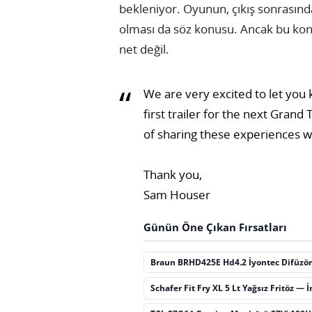
bekleniyor. Oyunun, çıkış sonrasında 
olması da söz konusu. Ancak bu konu
net değil.
We are very excited to let you 
first trailer for the next Gran
of sharing these experiences wi
Thank you,
Sam Houser
Günün Öne Çıkan Fırsatları
Braun BRHD425E Hd4.2 İyontec Difüzör
Schafer Fit Fry XL 5 Lt Yağsız Fritöz — 