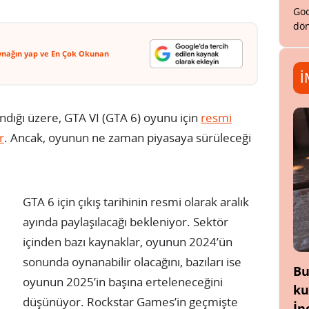
Goo
dön
ynağın yap ve En Çok Okunan
İ
ndığı üzere, GTA VI (GTA 6) oyunu için
resmi
r
. Ancak, oyunun ne zaman piyasaya sürüleceği
GTA 6 için çıkış tarihinin resmi olarak aralık
ayında paylaşılacağı bekleniyor. Sektör
içinden bazı kaynaklar, oyunun 2024’ün
sonunda oynanabilir olacağını, bazıları ise
Bu
oyunun 2025’in başına erteleneceğini
ku
düşünüyor. Rockstar Games’in geçmişte
İn