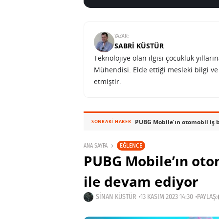
YAZAR:
SABRI KÜSTÜR
Teknolojiye olan ilgisi çocukluk yılla
Mühendisi. Elde ettiği mesleki bilgi v
etmiştir.
PUBG Mobile’ın otomobil iş b
SONRAKI HABER
EĞLENCE
ANA SAYFA
PUBG Mobile’ın otom
ile devam ediyor
SINAN KÜSTÜR
13 KASIM 2023 14:30
PAYLAŞ: