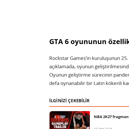
GTA 6 oyununun özellikl
Rockstar Games’in kuruluşunun 25.
açıklamada, oyunun geliştirilmesind
Oyunun geliştirme sürecinin pandemi
defa oynanabilir bir Latin kökenli kad
İLGİNİZİ ÇEKEBİLİR
NBA 2K27 fragmanı 
29 Tem 2026