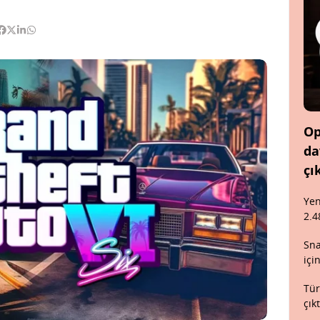
Op
da
çı
Yen
2.4
Sna
içi
Tür
çık