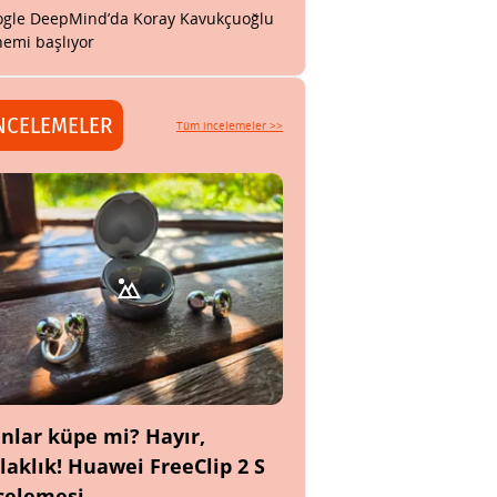
gle DeepMind’da Koray Kavukçuoğlu
emi başlıyor
NCELEMELER
Tüm incelemeler >>
nlar küpe mi? Hayır,
laklık! Huawei FreeClip 2 S
celemesi