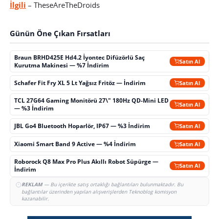
İlgili
– TheseAreTheDroids
Günün Öne Çıkan Fırsatları
Braun BRHD425E Hd4.2 İyontec Difüzörlü Saç
Satın Al
Kurutma Makinesi — %7 İndirim
Schafer Fit Fry XL 5 Lt Yağsız Fritöz — İndirim
Satın Al
TCL 27G64 Gaming Monitörü 27\" 180Hz QD-Mini LED
Satın Al
— %3 İndirim
JBL Go4 Bluetooth Hoparlör, IP67 — %3 İndirim
Satın Al
Xiaomi Smart Band 9 Active — %4 İndirim
Satın Al
Roborock Q8 Max Pro Plus Akıllı Robot Süpürge —
Satın Al
İndirim
REKLAM
— Bu içerikte satış ortaklığı bağlantıları bulunmaktadır. Bu
bağlantılar üzerinden yapılan alışverişlerden Teknoblog komisyon
kazanabilir.