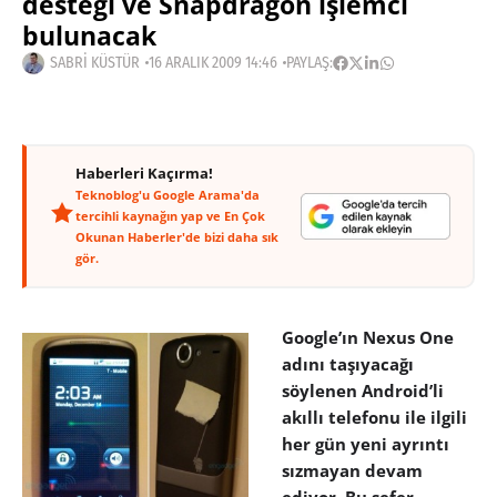
desteği ve Snapdragon işlemci
bulunacak
SABRI KÜSTÜR
16 ARALIK 2009 14:46
PAYLAŞ:
Haberleri Kaçırma!
Teknoblog'u Google Arama'da
tercihli kaynağın yap ve En Çok
Okunan Haberler'de bizi daha sık
gör.
Google’ın Nexus One
adını taşıyacağı
söylenen Android’li
akıllı telefonu ile ilgili
her gün yeni ayrıntı
sızmayan devam