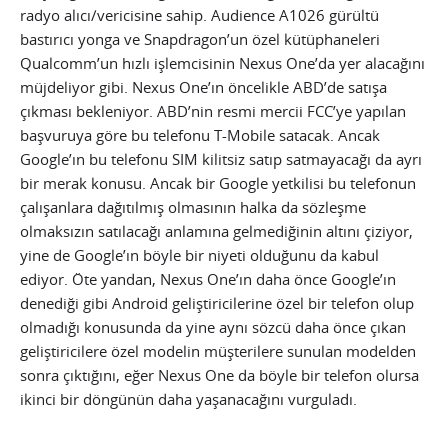
radyo alıcı/vericisine sahip. Audience A1026 gürültü
bastırıcı yonga ve Snapdragon’un özel kütüphaneleri
Qualcomm’un hızlı işlemcisinin Nexus One’da yer alacağını
müjdeliyor gibi. Nexus One’ın öncelikle ABD’de satışa
çıkması bekleniyor. ABD’nin resmi mercii FCC’ye yapılan
başvuruya göre bu telefonu T-Mobile satacak. Ancak
Google’ın bu telefonu SIM kilitsiz satıp satmayacağı da ayrı
bir merak konusu. Ancak bir Google yetkilisi bu telefonun
çalışanlara dağıtılmış olmasının halka da sözleşme
olmaksızın satılacağı anlamına gelmediğinin altını çiziyor,
yine de Google’ın böyle bir niyeti olduğunu da kabul
ediyor. Öte yandan, Nexus One’ın daha önce Google’ın
denediği gibi Android geliştiricilerine özel bir telefon olup
olmadığı konusunda da yine aynı sözcü daha önce çıkan
geliştiricilere özel modelin müşterilere sunulan modelden
sonra çıktığını, eğer Nexus One da böyle bir telefon olursa
ikinci bir döngünün daha yaşanacağını vurguladı.