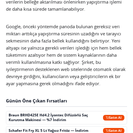
verilerin belleğe aktarılması önlenirken yapıştırma işlemi
de daha kısa sürede tamamlanabiliyor.
Google, önceki yöntemde panoda bulunan gereksiz veri
miktarı arttıkça yapıştırma süresinin uzadığını ve tarayıcı
sekmesinin daha fazla bellek kullandığını belirtiyor. Yeni
altyapı ise yalnızca gerekli verileri işlediği için hem bellek
tüketimini azaltıyor hem de sistem kaynaklarının daha
verimli kullanılmasına katkı sağlıyor. Şirket, bu
iyileştirmenin desteklenen web sitelerinde otomatik olarak
devreye girdiğini, kullanıcıların veya geliştiricilerin ek bir
ayar yapmasına gerek olmadığını ifade ediyor.
Günün Öne Çıkan Fırsatları
Braun BRHD425E Hd4.2 İyontec Difüzörlü Saç
Satın Al
Kurutma Makinesi — %7 İndirim
Schafer Fit Fry XL 5 Lt Yağsız Fritöz — İndirim
Satın Al