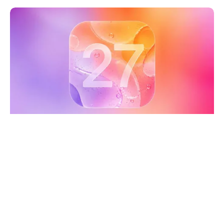
Haberleri Kaçırma!
Teknoblog'u Google Arama'da
tercihli kaynağın yap ve En Çok
Okunan Haberler'de bizi daha sık
gör.