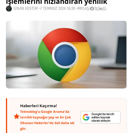
işlemlerini hızlandıran yenilik
SINAN KÜSTÜR
7 TEMMUZ 2026 16:30
PAYLAŞ:
Haberleri Kaçırma!
Teknoblog'u Google Arama'da
tercihli kaynağın yap ve En Çok
Okunan Haberler'de bizi daha sık
gör.