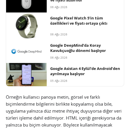
ve fiyatı sızdırıldı
06 Ağu 2026
Google Pixel Watch 5’in tüm
özellikleri ve fiyatı ortaya çıktı
06 Ağu 2026
Google DeepMind’da Koray
Kavukçuoğlu dönemi başlıyor
06 Ağu 2026
Google Asistan 4 Eylül’de Android’den
ayrılmaya başlıyor
05 Ağu 2026
Örneğin kullanıcı panoya metin, görsel ve farklı
biçimlendirme bilgilerini birlikte kopyalamış olsa bile,
uygulama yalnızca düz metne ihtiyaç duyuyorsa diğer veri
türleri işleme dahil edilmiyor. HTML içeriği gerekiyorsa da
yalnızca bu biçim okunuyor. Böylece kullanılmayacak