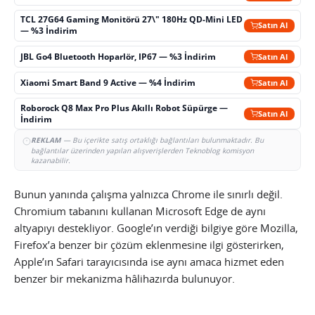
TCL 27G64 Gaming Monitörü 27\" 180Hz QD-Mini LED
Satın Al
— %3 İndirim
JBL Go4 Bluetooth Hoparlör, IP67 — %3 İndirim
Satın Al
Xiaomi Smart Band 9 Active — %4 İndirim
Satın Al
Roborock Q8 Max Pro Plus Akıllı Robot Süpürge —
Satın Al
İndirim
REKLAM
— Bu içerikte satış ortaklığı bağlantıları bulunmaktadır. Bu
bağlantılar üzerinden yapılan alışverişlerden Teknoblog komisyon
kazanabilir.
Bunun yanında çalışma yalnızca Chrome ile sınırlı değil.
Chromium tabanını kullanan Microsoft Edge de aynı
altyapıyı destekliyor. Google’ın verdiği bilgiye göre Mozilla,
Firefox’a benzer bir çözüm eklenmesine ilgi gösterirken,
Apple’ın Safari tarayıcısında ise aynı amaca hizmet eden
benzer bir mekanizma hâlihazırda bulunuyor.