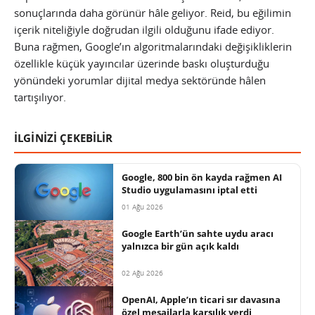
sonuçlarında daha görünür hâle geliyor. Reid, bu eğilimin
içerik niteliğiyle doğrudan ilgili olduğunu ifade ediyor.
Buna rağmen, Google’ın algoritmalarındaki değişikliklerin
özellikle küçük yayıncılar üzerinde baskı oluşturduğu
yönündeki yorumlar dijital medya sektöründe hâlen
tartışılıyor.
İLGİNİZİ ÇEKEBİLİR
Google, 800 bin ön kayda rağmen AI
Studio uygulamasını iptal etti
01 Ağu 2026
Google Earth’ün sahte uydu aracı
yalnızca bir gün açık kaldı
02 Ağu 2026
OpenAI, Apple’ın ticari sır davasına
özel mesajlarla karşılık verdi