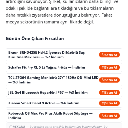
artırdığını savunuyor. Şirket, kullanıcıların daha bilinçli ve
odaklı şekilde bağlantılara tıkladığını ve bu tıklamaların
daha nitelikli ziyaretlere dönüştüğünü belirtiyor. Fakat
medya sektörünün tamamı aynı fikirde değil.
Günün Öne Çıkan Fırsatları
Braun BRHD425E Hd4.2 İyontec Difüzörlü Saç
Satın Al
Kurutma Makinesi — %7 İndirim
Schafer Fit Fry XL 5 Lt Yağsız Fritöz — İndirim
Satın Al
TCL 27G64 Gaming Monitörü 27\" 180Hz QD-Mini LED
Satın Al
— %3 İndirim
JBL Go4 Bluetooth Hoparlör, IP67 — %3 İndirim
Satın Al
Xiaomi Smart Band 9 Active — %4 İndirim
Satın Al
Roborock Q8 Max Pro Plus Akıllı Robot Süpürge —
Satın Al
İndirim
REKLAM
— Bu içerikte satış ortaklığı bağlantıları bulunmaktadır. Bu