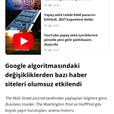
04 Ağu 2026
Yapay zekâ talebi RAM pazarını
kilitledi, 2027 kapasitesi doldu
06 Ağu 2026
YouTube yapay zekâ içeriklerine
yönelik yeni gelir politikasını
duyurdu
06 Ağu 2026
Google algoritmasındaki
değişikliklerden bazı haber
siteleri olumsuz etkilendi
The Wall Street Journal
tarafından paylaşılan bilgilere göre,
Business Insider
,
The Washington Post
ve
HuffPost
gibi
büyük yayın kuruluşları, arama motoru