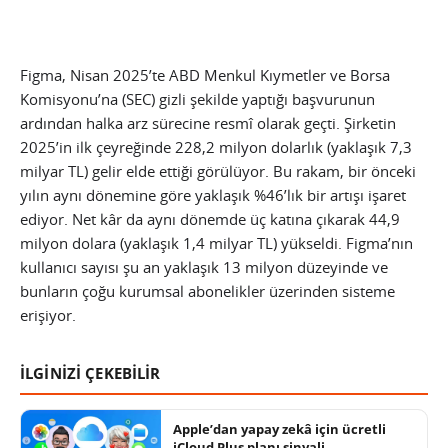
Figma, Nisan 2025’te ABD Menkul Kıymetler ve Borsa
Komisyonu’na (SEC) gizli şekilde yaptığı başvurunun
ardından halka arz sürecine resmî olarak geçti. Şirketin
2025’in ilk çeyreğinde 228,2 milyon dolarlık (yaklaşık 7,3
milyar TL) gelir elde ettiği görülüyor. Bu rakam, bir önceki
yılın aynı dönemine göre yaklaşık %46’lık bir artışı işaret
ediyor. Net kâr da aynı dönemde üç katına çıkarak 44,9
milyon dolara (yaklaşık 1,4 milyar TL) yükseldi. Figma’nın
kullanıcı sayısı şu an yaklaşık 13 milyon düzeyinde ve
bunların çoğu kurumsal abonelikler üzerinden sisteme
erişiyor.
İLGİNİZİ ÇEKEBİLİR
Apple’dan yapay zekâ için ücretli
iCloud Plus planı sinyali