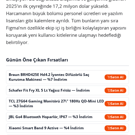
2025’in ilk çeyreğinde 17,2 milyon dolar yükseldi.
Harcamanın büyük bölümü personel ücretleri ve yazılım
lisansları gibi kalemlere ayrıldı. Tüm bunların yanı sıra
Figma’nın özellikle ekip içi iş birliğini kolaylaştıran yapısını
koruyarak yeni kullanıcı kitlelerine ulaşmayı hedeflediği
belirtiliyor.
Günün Öne Çıkan Fırsatları
Braun BRHD425E Hd4.2 İyontec Difüzörlü Saç
Satın Al
Kurutma Makinesi — %7 İndirim
Schafer Fit Fry XL 5 Lt Yağsız Fritöz — İndirim
Satın Al
TCL 27G64 Gaming Monitörü 27\" 180Hz QD-Mini LED
Satın Al
— %3 İndirim
JBL Go4 Bluetooth Hoparlör, IP67 — %3 İndirim
Satın Al
Xiaomi Smart Band 9 Active — %4 İndirim
Satın Al