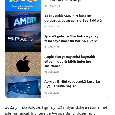
31 Tem 2026
Yapay zekâ AMD’nin kasasını
doldurdu, oyun gelirleri sert düştü
05 Ağu 2026
SpaceX gelirini Starlink ve yapay
zekâ sayesinde iki katına çıkardı
05 Ağu 2026
Apple’dan yapay zekâ kaynaklı
güvenlik açığı bildirimlerine
sınırlama
05 Ağu 2026
Avrupa Birliği yapay zekâ kurallarını
uygulamaya başladı
03 Ağu 2026
2022 yılında Adobe, Figma’yı 20 milyar dolara satın almak
istemiş, ancak İngiltere ve Avrupa Birliği düzenleyici