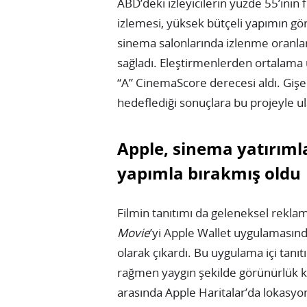
ABD’deki izleyicilerin yüzde 55’inin
izlemesi, yüksek bütçeli yapımın görs
sinema salonlarında izlenme oranl
sağladı. Eleştirmenlerden ortalama ü
“A” CinemaScore derecesi aldı. Gişe
hedeflediği sonuçlara bu projeyle ul
Apple, sinema yatırımla
yapımla bırakmış oldu
Filmin tanıtımı da geleneksel reklam
Movie
’yi Apple Wallet uygulamasınd
olarak çıkardı. Bu uygulama içi tanıtı
rağmen yaygın şekilde görünürlük kaz
arasında Apple Haritalar’da lokasyo