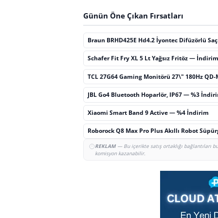
Günün Öne Çıkan Fırsatları
Braun BRHD425E Hd4.2 İyontec Difüzörlü Sa
Schafer Fit Fry XL 5 Lt Yağsız Fritöz — İndiri
TCL 27G64 Gaming Monitörü 27\" 180Hz QD-
JBL Go4 Bluetooth Hoparlör, IP67 — %3 İndir
Xiaomi Smart Band 9 Active — %4 İndirim
Roborock Q8 Max Pro Plus Akıllı Robot Süpü
REKLAM
— Bu içerikte satış ortaklığı bağlantıları 
komisyon kazanabilir.