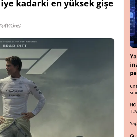
iye kadarki en yüksek gişe
AŞ:
Ya
in
pe
Cha
sın
HON
TL’
Yap
Goo