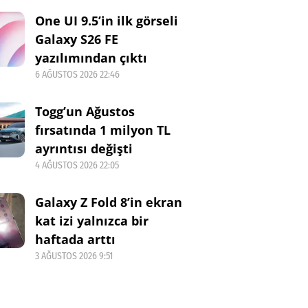
One UI 9.5’in ilk görseli
Galaxy S26 FE
yazılımından çıktı
6 AĞUSTOS 2026 22:46
Togg’un Ağustos
fırsatında 1 milyon TL
ayrıntısı değişti
4 AĞUSTOS 2026 22:05
Galaxy Z Fold 8’in ekran
kat izi yalnızca bir
haftada arttı
3 AĞUSTOS 2026 9:51