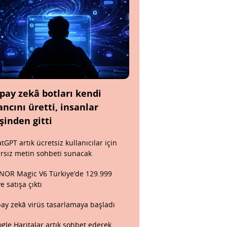
pay zekâ botları kendi
ancını üretti, insanlar
şinden gitti
tGPT artık ücretsiz kullanıcılar için
ırsız metin sohbeti sunacak
OR Magic V6 Türkiye’de 129.999
ye satışa çıktı
ay zekâ virüs tasarlamaya başladı
gle Haritalar artık sohbet ederek