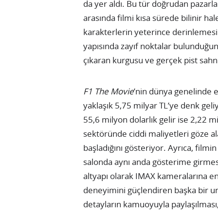
da yer aldı. Bu tür doğrudan pazarla
arasında filmi kısa sürede bilinir ha
karakterlerin yeterince derinlemes
yapısında zayıf noktalar bulunduğun
çıkaran kurgusu ve gerçek pist sahne
F1 The Movie
’nin dünya genelinde el
yaklaşık 5,75 milyar TL’ye denk geli
55,6 milyon dolarlık gelir ise 2,22 m
sektöründe ciddi maliyetleri göze al
başladığını gösteriyor. Ayrıca, filmi
salonda aynı anda gösterime girmesi
altyapı olarak IMAX kameralarına en
deneyimini güçlendiren başka bir un
detayların kamuoyuyla paylaşılması,