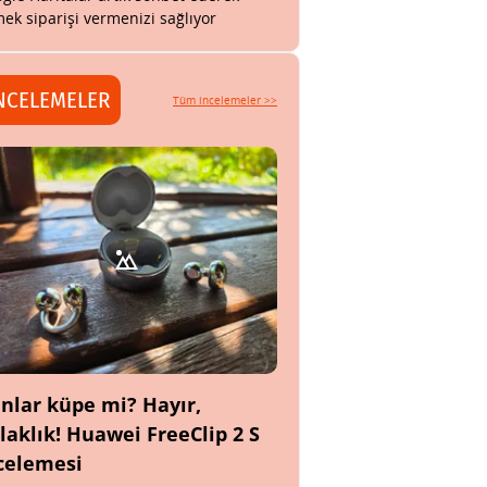
ek siparişi vermenizi sağlıyor
NCELEMELER
Tüm incelemeler >>
nlar küpe mi? Hayır,
laklık! Huawei FreeClip 2 S
celemesi