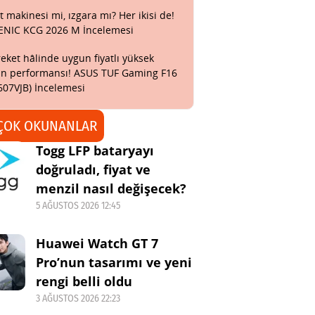
t makinesi mi, ızgara mı? Her ikisi de!
ENIC KCG 2026 M İncelemesi
eket hâlinde uygun fiyatlı yüksek
n performansı! ASUS TUF Gaming F16
607VJB) İncelemesi
ÇOK OKUNANLAR
Togg LFP bataryayı
doğruladı, fiyat ve
menzil nasıl değişecek?
5 AĞUSTOS 2026 12:45
Huawei Watch GT 7
Pro’nun tasarımı ve yeni
rengi belli oldu
3 AĞUSTOS 2026 22:23