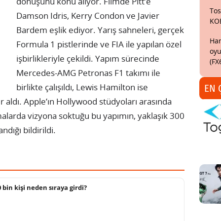
dönüşünü konu alıyor. Filmde Pitt’e
Tos
Damson Idris, Kerry Condon ve Javier
KO
Bardem eşlik ediyor. Yarış sahneleri, gerçek
Har
Formula 1 pistlerinde ve FIA ile yapılan özel
oyu
işbirlikleriyle çekildi. Yapım sürecinde
(FX
Mercedes-AMG Petronas F1 takımı ile
birlikte çalışıldı, Lewis Hamilton ise
EN 
r aldı. Apple’ın Hollywood stüdyoları arasında
malarda vizyona soktuğu bu yapımın, yaklaşık 300
dığı bildirildi.
 bin kişi neden sıraya girdi?