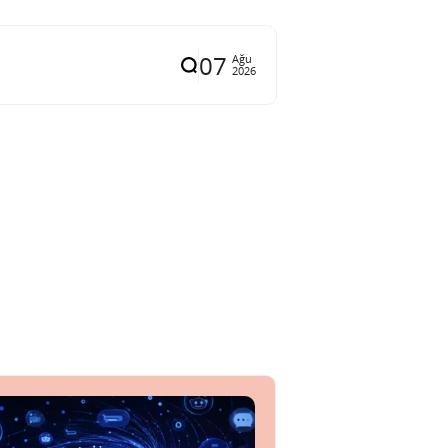
07
Ağu
2026