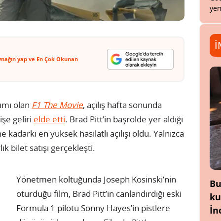
yem
İ
ynağın yap ve En Çok Okunan
rımı olan
F1 The Movie
, açılış hafta sonunda
şe geliri
elde etti
. Brad Pitt’in başrolde yer aldığı
 kadarki en yüksek hasılatlı açılışı oldu. Yalnızca
 bilet satışı gerçekleşti.
Yönetmen koltuğunda Joseph Kosinski’nin
Bu
oturduğu film, Brad Pitt’in canlandırdığı eski
ku
Formula 1 pilotu Sonny Hayes’in pistlere
İn