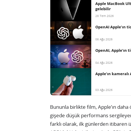
Apple MacBook Ultr
gelebilir
28 Tem 2026
OpenAI Apple’ın tica
06 Ağu 2026
OpenAI, Apple’ın ti
04 Ağu 2026
Apple’ın kameralı 
03 Ağu 2026
Bununla birlikte film, Apple’ın dah
gişede düşük performans sergiley
farklı olarak, ilk günlerden itibaren i