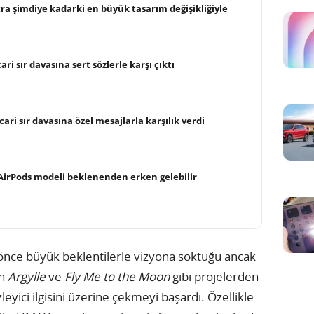
a şimdiye kadarki en büyük tasarım değişikliğiyle
ri sır davasına sert sözlerle karşı çıktı
cari sır davasına özel mesajlarla karşılık verdi
AirPods modeli beklenenden erken gelebilir
a önce büyük beklentilerle vizyona soktuğu ancak
en
Argylle
ve
Fly Me to the Moon
gibi projelerden
zleyici ilgisini üzerine çekmeyi başardı. Özellikle