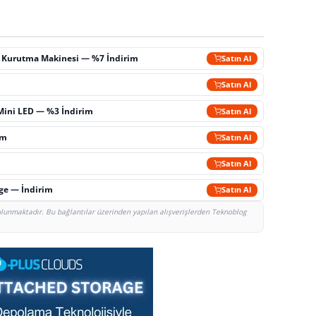
ç Kurutma Makinesi — %7 İndirim
Satın Al
m
Satın Al
Mini LED — %3 İndirim
Satın Al
im
Satın Al
Satın Al
rge — İndirim
Satın Al
bulunmaktadır. Bu bağlantılar üzerinden yapılan alışverişlerden Teknoblog