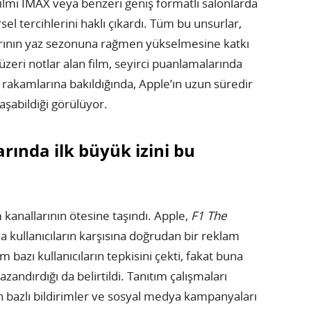
 filmi IMAX veya benzeri geniş formatlı salonlarda
el tercihlerini haklı çıkardı. Tüm bu unsurlar,
arının yaz sezonuna rağmen yükselmesine katkı
zeri notlar alan film, seyirci puanlamalarında
 rakamlarına bakıldığında, Apple’ın uzun süredir
aşabildiği görülüyor.
rında ilk büyük izini bu
 kanallarının ötesine taşındı. Apple,
F1 The
a kullanıcıların karşısına doğrudan bir reklam
m bazı kullanıcıların tepkisini çekti, fakat buna
andırdığı da belirtildi. Tanıtım çalışmaları
n bazlı bildirimler ve sosyal medya kampanyaları