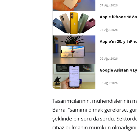
07 Ağu 2026
Apple iPhone 18 ön
07 Ağu 2026
Apple’ın 20. yıl iP
06 Ağu 2026
Google Asistan 4 E
05 Ağu 2026
Tasarımcılarının, mühendislerinin 
Barra, “samimi olmak gerekirse, g
şeklinde bir soru da sordu. Sektörd
cihaz bulmanın mümkün olmadığını 