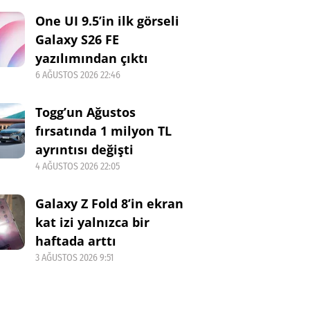
One UI 9.5’in ilk görseli
Galaxy S26 FE
yazılımından çıktı
6 AĞUSTOS 2026 22:46
Togg’un Ağustos
fırsatında 1 milyon TL
ayrıntısı değişti
4 AĞUSTOS 2026 22:05
Galaxy Z Fold 8’in ekran
kat izi yalnızca bir
haftada arttı
3 AĞUSTOS 2026 9:51