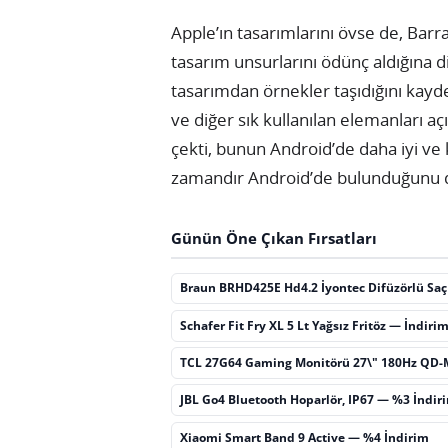
Apple’ın tasarımlarını övse de, Barr
tasarım unsurlarını ödünç aldığına d
tasarımdan örnekler taşıdığını kaydet
ve diğer sık kullanılan elemanları aç
çekti, bunun Android’de daha iyi ve 
zamandır Android’de bulunduğunu di
Günün Öne Çıkan Fırsatları
Braun BRHD425E Hd4.2 İyontec Difüzörlü Sa
Schafer Fit Fry XL 5 Lt Yağsız Fritöz — İndiri
TCL 27G64 Gaming Monitörü 27\" 180Hz QD-
JBL Go4 Bluetooth Hoparlör, IP67 — %3 İndir
Xiaomi Smart Band 9 Active — %4 İndirim