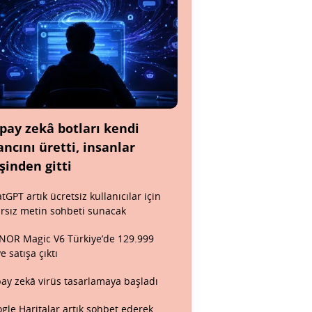
pay zekâ botları kendi
ancını üretti, insanlar
şinden gitti
tGPT artık ücretsiz kullanıcılar için
ırsız metin sohbeti sunacak
OR Magic V6 Türkiye’de 129.999
ye satışa çıktı
ay zekâ virüs tasarlamaya başladı
gle Haritalar artık sohbet ederek