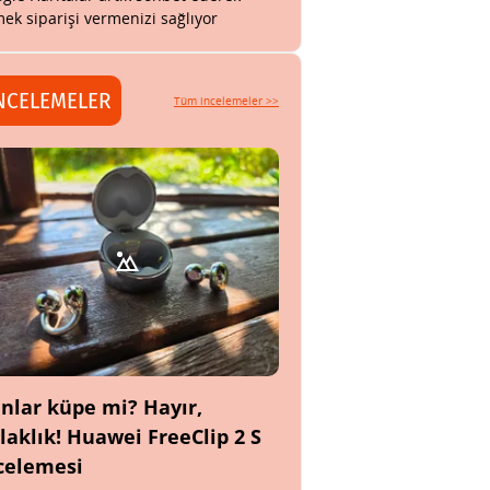
ek siparişi vermenizi sağlıyor
NCELEMELER
Tüm incelemeler >>
nlar küpe mi? Hayır,
laklık! Huawei FreeClip 2 S
celemesi