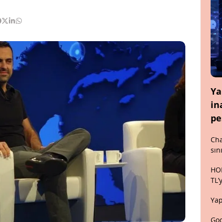
Ya
in
pe
Cha
sın
HON
TL’
Yap
Goo