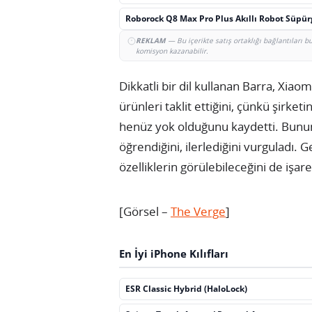
Roborock Q8 Max Pro Plus Akıllı Robot Süpü
REKLAM
— Bu içerikte satış ortaklığı bağlantıları 
komisyon kazanabilir.
Dikkatli bir dil kullanan Barra, Xiao
ürünleri taklit ettiğini, çünkü şirke
henüz yok olduğunu kaydetti. Bunun
öğrendiğini, ilerlediğini vurguladı. 
özelliklerin görülebileceğini de işaret
[Görsel –
The Verge
]
En İyi iPhone Kılıfları
ESR Classic Hybrid (HaloLock)