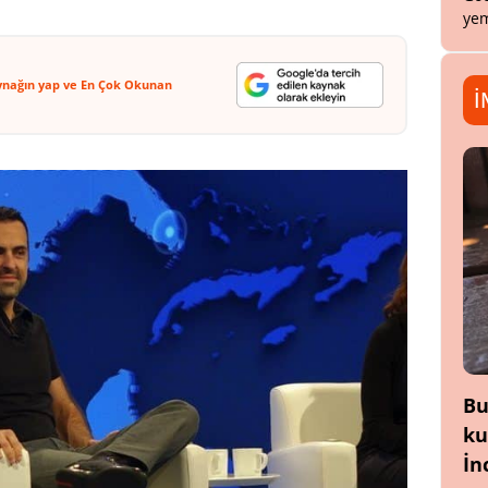
yem
ynağın yap ve En Çok Okunan
İ
Bu
ku
İn