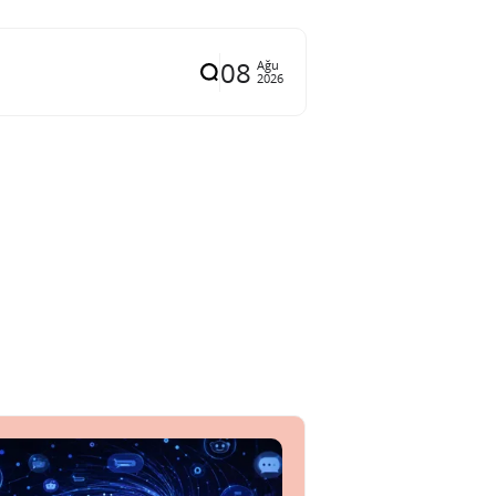
08
Ağu
2026