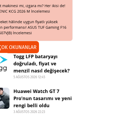
t makinesi mi, ızgara mı? Her ikisi de!
ENIC KCG 2026 M İncelemesi
eket hâlinde uygun fiyatlı yüksek
n performansı! ASUS TUF Gaming F16
607VJB) İncelemesi
ÇOK OKUNANLAR
Togg LFP bataryayı
doğruladı, fiyat ve
menzil nasıl değişecek?
5 AĞUSTOS 2026 12:45
Huawei Watch GT 7
Pro’nun tasarımı ve yeni
rengi belli oldu
3 AĞUSTOS 2026 22:23