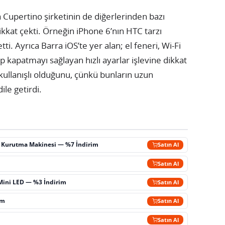
a Cupertino şirketinin de diğerlerinden bazı
ikkat çekti. Örneğin iPhone 6’nın HTC tarzı
ti. Ayrıca Barra iOS’te yer alan; el feneri, Wi-Fi
ıp kapatmayı sağlayan hızlı ayarlar işlevine dikkat
kullanışlı olduğunu, çünkü bunların uzun
le getirdi.
ç Kurutma Makinesi — %7 İndirim
Satın Al
m
Satın Al
Mini LED — %3 İndirim
Satın Al
im
Satın Al
Satın Al