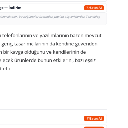
rge — İndirim
Satın Al
bulunmaktadır. Bu bağlantılar üzerinden yapılan alışverişlerden Teknoblog
mi telefonlarının ve yazılımlarının bazen mevcut
tin genç, tasarımcılarının da kendine güvenden
 bir kavga olduğunu ve kendilerinin de
Gelecek ürünlerde bunun etkilerini, bazı eşsiz
 etti.
Satın Al