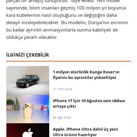
parçalı bir anlayış sunuyordu.” diye ekledi. Yeni model
sayesinde, bilim insanları geçmiş 100 milyon yıl boyunca
kara kütlelerinin nasıl oluştuğunu ve değiştiğini daha
detaylı inceleyebilecekler. Bu modelin, Dünya’nın evrimini
bu kadar ayrıntılı animasyonlarla sunma kabiliyeti de
oldukça yararlı olacaktır.
İLGİNİZİ ÇEKEBİLİR
1 milyon sterlinlik Range Rover’ın
fiyatını bu ayrıntılar yükseltiyor
27 Tem 2026
iPhone 17 İçin 10 Ağustos zam iddiası
ortaya çıktı
08 Ağu 2026
Apple, iPhone Ultra dahil üç yeni
Ultra ürünü hazırlıyor