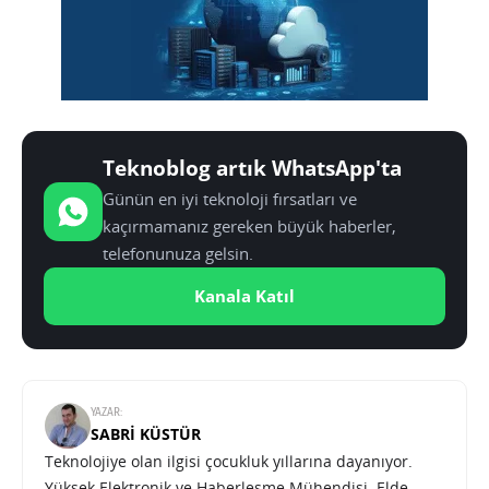
Teknoblog artık WhatsApp'ta
Günün en iyi teknoloji fırsatları ve
kaçırmamanız gereken büyük haberler,
telefonunuza gelsin.
Kanala Katıl
YAZAR:
SABRI KÜSTÜR
Teknolojiye olan ilgisi çocukluk yıllarına dayanıyor.
Yüksek Elektronik ve Haberleşme Mühendisi. Elde