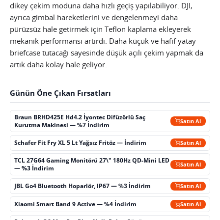
dikey çekim moduna daha hızlı geçiş yapılabiliyor. DJI,
ayrıca gimbal hareketlerini ve dengelenmeyi daha
pürüzsüz hale getirmek için Teflon kaplama ekleyerek
mekanik performansı artırdı. Daha küçük ve hafif yatay
briefcase tutacağı sayesinde düşük açılı çekim yapmak da
artık daha kolay hale geliyor.
Günün Öne Çıkan Fırsatları
Braun BRHD425E Hd4.2 İyontec Difüzörlü Saç
Satın Al
Kurutma Makinesi — %7 İndirim
Schafer Fit Fry XL 5 Lt Yağsız Fritöz — İndirim
Satın Al
TCL 27G64 Gaming Monitörü 27\" 180Hz QD-Mini LED
Satın Al
— %3 İndirim
JBL Go4 Bluetooth Hoparlör, IP67 — %3 İndirim
Satın Al
Xiaomi Smart Band 9 Active — %4 İndirim
Satın Al