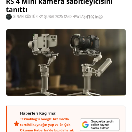
RS 4 Mini kamera sabitleyicisini
tanıttı
SINAN KÜSTÜR
21 ŞUBAT 2025 12:30
PAYLAŞ:
Haberleri Kaçırma!
Teknoblog'u Google Arama'da
tercihli kaynağın yap ve En Çok
Okunan Haberler'de bizi daha sık