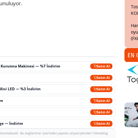
sunuluyor.
Tos
KO
Har
oyu
(FX
EN 
ç Kurutma Makinesi — %7 İndirim
Satın Al
m
Satın Al
Mini LED — %3 İndirim
Satın Al
im
Satın Al
Satın Al
rge — İndirim
Satın Al
bulunmaktadır. Bu bağlantılar üzerinden yapılan alışverişlerden Teknoblog