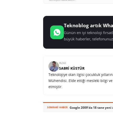
Teknoblog artık Wha
Günün en iyi teknoloji fırsa
büyük haberler, telefonunuz
YAZAR:
SABRI KÜSTÜR
Teknolojiye olan ilgisi çocukluk yılla
Mühendisi. Elde ettiği mesleki bilgi v
etmiştir.
Google 2009’da 18 tane yeni
SONRAKI HABER