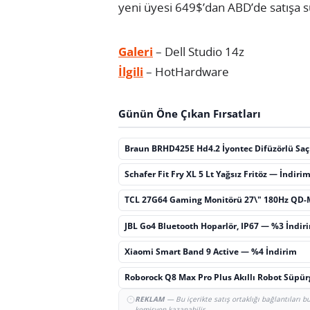
yeni üyesi 649$’dan ABD’de satışa 
Galeri
– Dell Studio 14z
İlgili
– HotHardware
Günün Öne Çıkan Fırsatları
Braun BRHD425E Hd4.2 İyontec Difüzörlü Sa
Schafer Fit Fry XL 5 Lt Yağsız Fritöz — İndiri
TCL 27G64 Gaming Monitörü 27\" 180Hz QD-
JBL Go4 Bluetooth Hoparlör, IP67 — %3 İndir
Xiaomi Smart Band 9 Active — %4 İndirim
Roborock Q8 Max Pro Plus Akıllı Robot Süpü
REKLAM
— Bu içerikte satış ortaklığı bağlantıları 
komisyon kazanabilir.