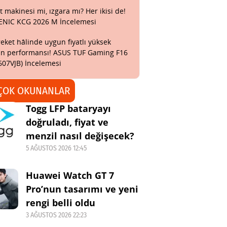
t makinesi mi, ızgara mı? Her ikisi de!
ENIC KCG 2026 M İncelemesi
eket hâlinde uygun fiyatlı yüksek
n performansı! ASUS TUF Gaming F16
607VJB) İncelemesi
ÇOK OKUNANLAR
Togg LFP bataryayı
doğruladı, fiyat ve
menzil nasıl değişecek?
5 AĞUSTOS 2026 12:45
Huawei Watch GT 7
Pro’nun tasarımı ve yeni
rengi belli oldu
3 AĞUSTOS 2026 22:23