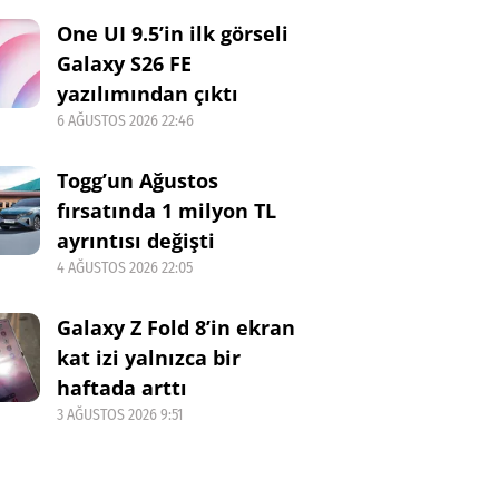
One UI 9.5’in ilk görseli
Galaxy S26 FE
yazılımından çıktı
6 AĞUSTOS 2026 22:46
Togg’un Ağustos
fırsatında 1 milyon TL
ayrıntısı değişti
4 AĞUSTOS 2026 22:05
Galaxy Z Fold 8’in ekran
kat izi yalnızca bir
haftada arttı
3 AĞUSTOS 2026 9:51