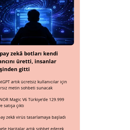
pay zekâ botları kendi
ancını üretti, insanlar
şinden gitti
tGPT artık ücretsiz kullanıcılar için
ırsız metin sohbeti sunacak
OR Magic V6 Türkiye’de 129.999
ye satışa çıktı
ay zekâ virüs tasarlamaya başladı
gle Haritalar artık sohbet ederek