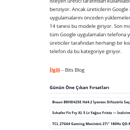
isteyen üretici tarafından kullanıla
benziyor. Ancak üreticilerin Google
uygulamalarını önceden yüklemeleri 
14 tanesi bu modele giriyor. Son m
tüm Google uygulamaları telefona y
üreticiler tarafından herhangi bir k
telefon da bu kategoriye giriyor.
İlgili
– Bits Blog
Günün Öne Çıkan Fırsatları
Braun BRHD425E Hd4.2 İyontec Difüzörlü Sa
Schafer Fit Fry XL 5 Lt Yağsız Fritöz — İndiri
TCL 27G64 Gaming Monitörü 27\" 180Hz QD-