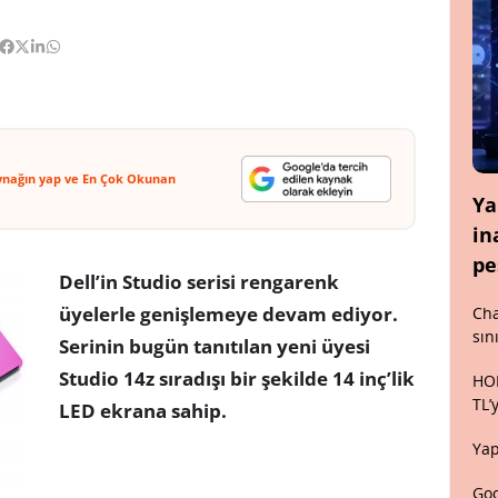
ynağın yap ve En Çok Okunan
Ya
in
pe
Dell’in Studio serisi rengarenk
üyelerle genişlemeye devam ediyor.
Cha
sın
Serinin bugün tanıtılan yeni üyesi
Studio 14z sıradışı bir şekilde 14 inç’lik
HON
TL’
LED ekrana sahip.
Yap
Goo