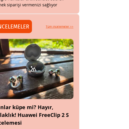
ek siparişi vermenizi sağlıyor
NCELEMELER
Tüm incelemeler >>
nlar küpe mi? Hayır,
laklık! Huawei FreeClip 2 S
celemesi