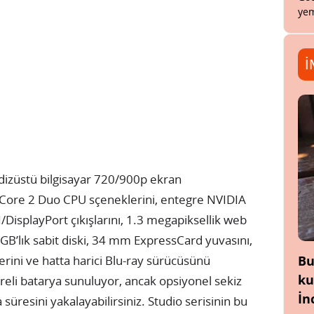
yem
İ
 dizüstü bilgisayar 720/900p ekran
l Core 2 Duo CPU sçeneklerini, entegre NVIDIA
DisplayPort çıkışlarını, 1.3 megapiksellik web
00 GB’lık sabit diski, 34 mm ExpressCard yuvasını,
Bu
lerini ve hatta harici Blu-ray sürücüsünü
ku
ücreli batarya sunuluyor, ancak opsiyonel sekiz
İn
a süresini yakalayabilirsiniz. Studio serisinin bu