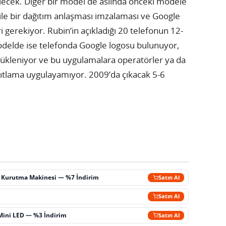
bilecek. Diğer bir model de aslında önceki modele
 ile bir dağıtım anlaşması imzalaması ve Google
gerekiyor. Rubin’in açıkladığı 20 telefonun 12-
odelde ise telefonda Google logosu bulunuyor,
ükleniyor ve bu uygulamalara operatörler ya da
ısıtlama uygulayamıyor. 2009’da çıkacak 5-6
ç Kurutma Makinesi — %7 İndirim
Satın Al
m
Satın Al
Mini LED — %3 İndirim
Satın Al