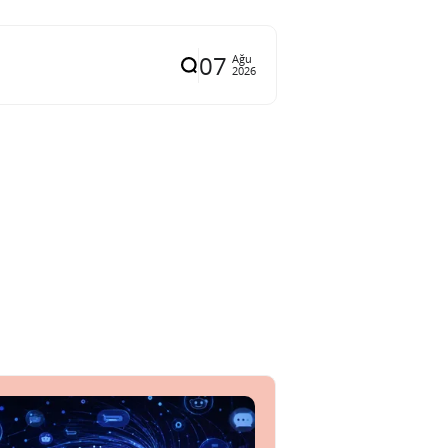
07
Ağu
2026