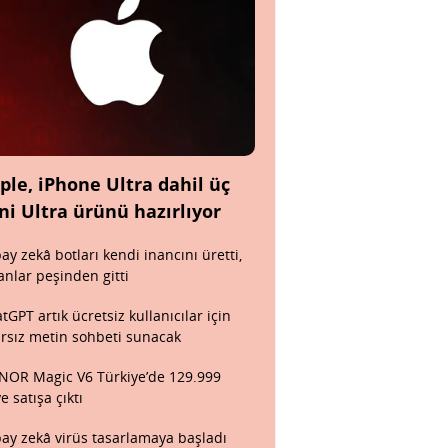
ple, iPhone Ultra dahil üç
ni Ultra ürünü hazırlıyor
ay zekâ botları kendi inancını üretti,
anlar peşinden gitti
tGPT artık ücretsiz kullanıcılar için
ırsız metin sohbeti sunacak
OR Magic V6 Türkiye’de 129.999
ye satışa çıktı
ay zekâ virüs tasarlamaya başladı