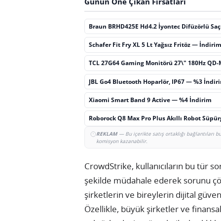
Günün Öne Çıkan Fırsatları
Braun BRHD425E Hd4.2 İyontec Difüzörlü Sa
Schafer Fit Fry XL 5 Lt Yağsız Fritöz — İndiri
TCL 27G64 Gaming Monitörü 27\" 180Hz QD-
JBL Go4 Bluetooth Hoparlör, IP67 — %3 İndir
Xiaomi Smart Band 9 Active — %4 İndirim
Roborock Q8 Max Pro Plus Akıllı Robot Süpü
REKLAM
— Bu içerikte satış ortaklığı bağlantıları 
komisyon kazanabilir.
CrowdStrike, kullanıcıların bu tür so
şekilde müdahale ederek sorunu çö
şirketlerin ve bireylerin dijital gü
Özellikle, büyük şirketler ve finans