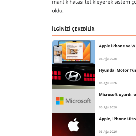
mantık hatası tetikleyerek sistem 
oldu.
İLGİNİZİ ÇEKEBİLİR
Apple iPhone ve Wi
04 Ağu 2026
Hyundai Motor Türki
06 Ağu 2026
Microsoft uyardı, o
06 Ağu 2026
Apple, iPhone Ultr
08 Ağu 2026