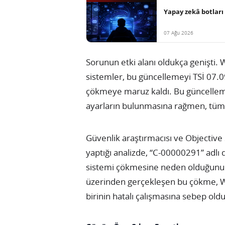
Yapay zekâ botları 
07 Ağu 2026
Sorunun etki alanı oldukça genişti. 
sistemler, bu güncellemeyi TSİ 07.09
çökmeye maruz kaldı. Bu güncellem
ayarların bulunmasına rağmen, tüm b
Güvenlik araştırmacısı ve Objective 
yaptığı analizde, “C-00000291” adlı 
sistemi çökmesine neden olduğunu b
üzerinden gerçekleşen bu çökme, Wi
birinin hatalı çalışmasına sebep oldu