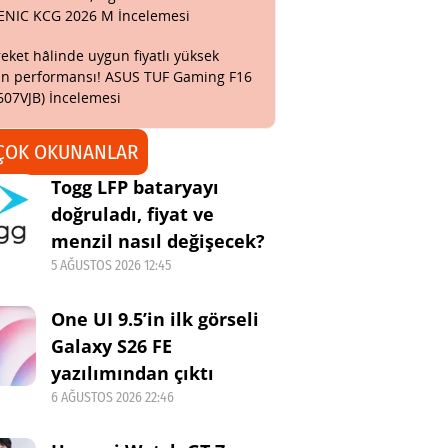
ENIC KCG 2026 M İncelemesi
eket hâlinde uygun fiyatlı yüksek
n performansı! ASUS TUF Gaming F16
607VJB) İncelemesi
ÇOK OKUNANLAR
Togg LFP bataryayı
doğruladı, fiyat ve
menzil nasıl değişecek?
5 AĞUSTOS 2026 12:45
One UI 9.5’in ilk görseli
Galaxy S26 FE
yazılımından çıktı
6 AĞUSTOS 2026 22:46