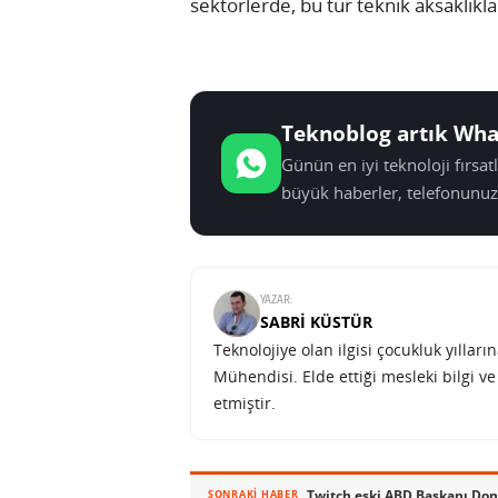
sektörlerde, bu tür teknik aksaklıkla
Teknoblog artık Wha
Günün en iyi teknoloji fırsa
büyük haberler, telefonunuz
YAZAR:
SABRI KÜSTÜR
Teknolojiye olan ilgisi çocukluk yılla
Mühendisi. Elde ettiği mesleki bilgi v
etmiştir.
Twitch eski ABD Başkanı Dona
SONRAKI HABER