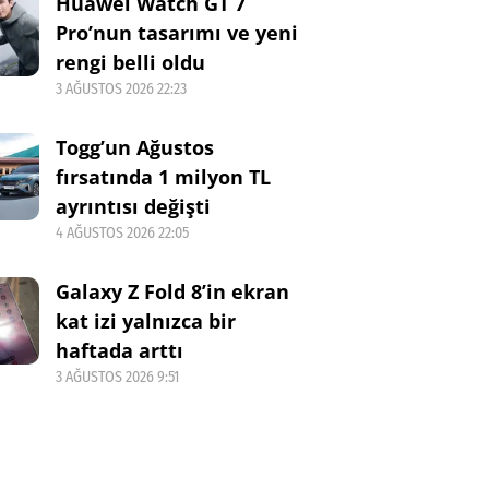
Huawei Watch GT 7
Pro’nun tasarımı ve yeni
rengi belli oldu
3 AĞUSTOS 2026 22:23
Togg’un Ağustos
fırsatında 1 milyon TL
ayrıntısı değişti
4 AĞUSTOS 2026 22:05
Galaxy Z Fold 8’in ekran
kat izi yalnızca bir
haftada arttı
3 AĞUSTOS 2026 9:51