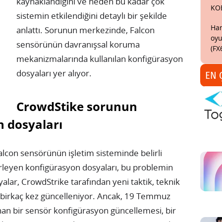
kaynaklandığını ve neden bu kadar çok
KO
sistemin etkilendiğini detaylı bir şekilde
Har
anlattı. Sorunun merkezinde, Falcon
oyu
sensörünün davranışsal koruma
(FX
mekanizmalarında kullanılan konfigürasyon
dosyaları yer alıyor.
EN 
CrowdStike sorunun
n dosyaları
alcon sensörünün işletim sisteminde belirli
lirleyen konfigürasyon dosyaları, bu problemin
yalar, CrowdStrike tarafından yeni taktik, teknik
 birkaç kez güncelleniyor. Ancak, 19 Temmuz
nan bir sensör konfigürasyon güncellemesi, bir