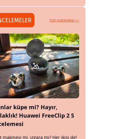
NCELEMELER
Tüm incelemeler >>
nlar küpe mi? Hayır,
laklık! Huawei FreeClip 2 S
celemesi
t makinesi mi, ızgara mı? Her ikisi de!