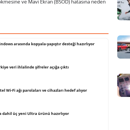
çökmesine ve Mavi Ekran (BSOD) hatasına neden
ndows arasında kopyala-yapıştır desteği hazırlıyor
ye veri ihlalinde şifreler açığa çıktı
tel Wi-Fi ağı parolaları ve cihazları hedef alıyor
a dahil üç yeni Ultra ürünü hazırlıyor