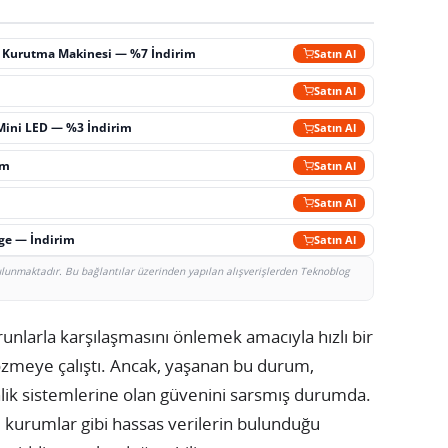
ç Kurutma Makinesi — %7 İndirim
Satın Al
m
Satın Al
Mini LED — %3 İndirim
Satın Al
im
Satın Al
Satın Al
rge — İndirim
Satın Al
bulunmaktadır. Bu bağlantılar üzerinden yapılan alışverişlerden Teknoblog
runlarla karşılaşmasını önlemek amacıyla hızlı bir
zmeye çalıştı. Ancak, yaşanan bu durum,
venlik sistemlerine olan güvenini sarsmış durumda.
al kurumlar gibi hassas verilerin bulunduğu