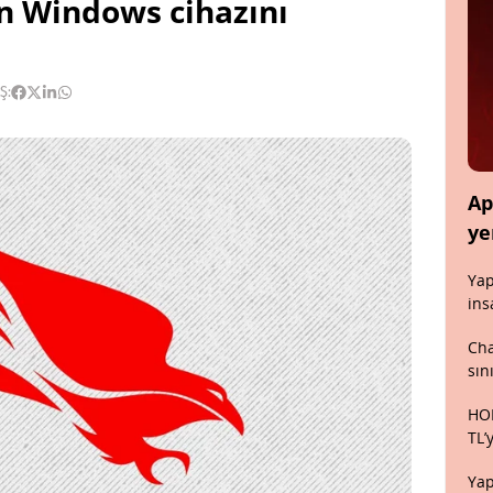
n Windows cihazını
Ş:
Ap
ye
Yap
ins
Cha
sın
HON
TL’
Yap