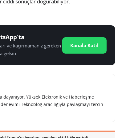
r ciddi sonuçlar doğurabiliyor.
tsApp'ta
Kanala Katıl
tları ve kaçırmamanız gereken
a gelsin.
rına dayanıyor. Yüksek Elektronik ve Haberleşme
e deneyimi Teknoblog aracılığıyla paylaşmayı tercih
ld Trump’ın hesabını yeniden aktif hâle getirdi