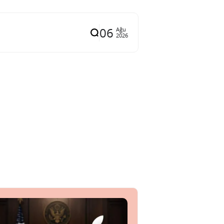
06
Ağu
2026