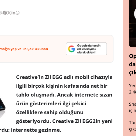
Ş:
ynağın yap ve En Çok Okunan
Op
da
çı
Creative’in Zii EGG adlı mobil cihazıyla
ilgili birçok kişinin kafasında net bir
Yen
2.4
tablo oluşmadı. Ancak internete sızan
ürün gösterimleri ilgi çekici
Sna
içi
özelliklere sahip olduğunu
gösteriyordu. Creative Zii EGG2in yeni
Tür
çık
urdu: internette gezinme.