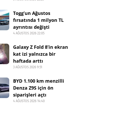
Togg’un Ağustos
fırsatında 1 milyon TL
ayrıntısı değişti
4 AĞUSTOS 2026 22:05
Galaxy Z Fold 8’in ekran
kat izi yalnızca bir
haftada arttı
3 AĞUSTOS 2026 9:51
BYD 1.100 km menzilli
Denza Z9S için ön
siparişleri açtı
4 AĞUSTOS 2026 14:40