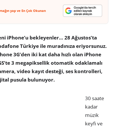
ynağın yap ve En Çok Okunan
eni iPhone’u bekleyenler… 28 Ağustos’ta
odafone Türkiye ile muradınıza eriyorsunuz.
hone 3G’den iki kat daha hızlı olan iPhone
GS’te 3 megapiksellik otomatik odaklamalı
mera, video kayıt desteği, ses kontrolleri,
jital pusula bulunuyor.
30 saate
kadar
müzik
keyfi ve