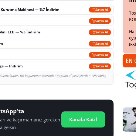
ç Kurutma Makinesi — %7 İndirim
Satın Al
Tos
KO
m
Satın Al
Har
Mini LED — %3 İndirim
Satın Al
oyu
im
(FX
Satın Al
Satın Al
EN 
rge — İndirim
Satın Al
bulunmaktadır. Bu bağlantılar üzerinden yapılan alışverişlerden Teknoblog
tsApp'ta
Kanala Katıl
tları ve kaçırmamanız gereken
a gelsin.