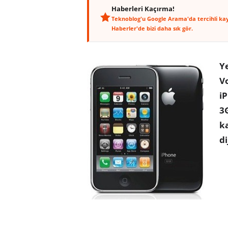
Haberleri Kaçırma!
Teknoblog'u Google Arama'da tercihli ka
Haberler'de bizi daha sık gör.
Y
V
iP
3
ka
di