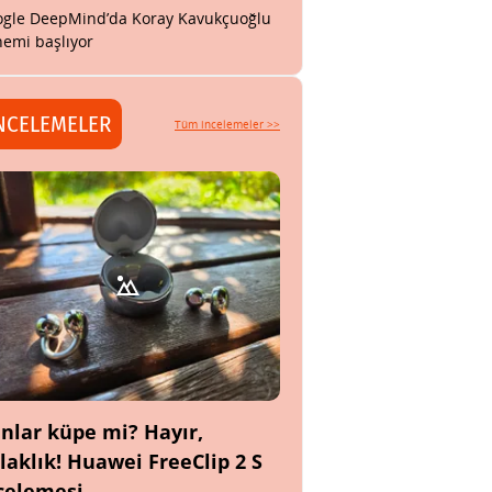
gle DeepMind’da Koray Kavukçuoğlu
emi başlıyor
NCELEMELER
Tüm incelemeler >>
nlar küpe mi? Hayır,
laklık! Huawei FreeClip 2 S
celemesi