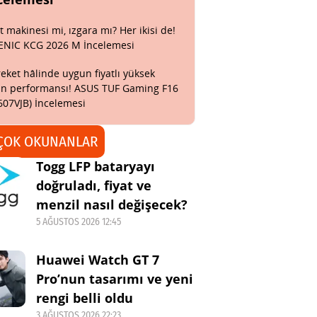
t makinesi mi, ızgara mı? Her ikisi de!
ENIC KCG 2026 M İncelemesi
eket hâlinde uygun fiyatlı yüksek
n performansı! ASUS TUF Gaming F16
607VJB) İncelemesi
ÇOK OKUNANLAR
Togg LFP bataryayı
doğruladı, fiyat ve
menzil nasıl değişecek?
5 AĞUSTOS 2026 12:45
Huawei Watch GT 7
Pro’nun tasarımı ve yeni
rengi belli oldu
3 AĞUSTOS 2026 22:23