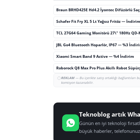
Braun BRHD425E Hd4.2 İyontec Difüzörlü Sa
Schafer Fit Fry XL 5 Lt Yağsız Fritöz — İndiri
TCL 27G64 Gaming Monitörü 27\" 180Hz QD-
JBL Go4 Bluetooth Hoparlör, IP67 — %3 İndir
Xiaomi Smart Band 9 Active — %4 İndirim
Roborock Q8 Max Pro Plus Akıllı Robot Süpü
REKLAM
— Bu içerikte satış ortaklığı bağlantıları 
komisyon kazanabilir.
Teknoblog artık Wha
Günün en iyi teknoloji fırsa
büyük haberler, telefonunuz