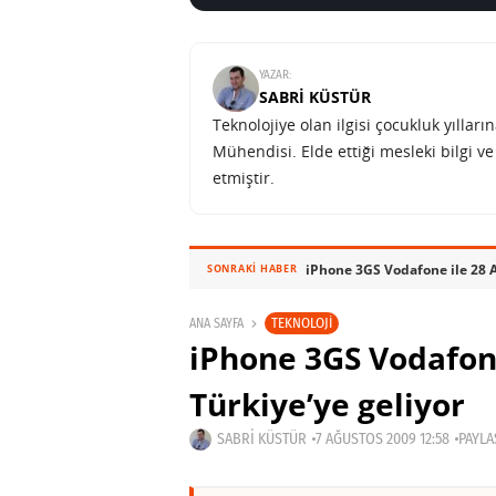
YAZAR:
SABRI KÜSTÜR
Teknolojiye olan ilgisi çocukluk yılla
Mühendisi. Elde ettiği mesleki bilgi v
etmiştir.
iPhone 3GS Vodafone ile 28 A
SONRAKI HABER
TEKNOLOJI
ANA SAYFA
iPhone 3GS Vodafone
Türkiye’ye geliyor
SABRI KÜSTÜR
7 AĞUSTOS 2009 12:58
PAYLA