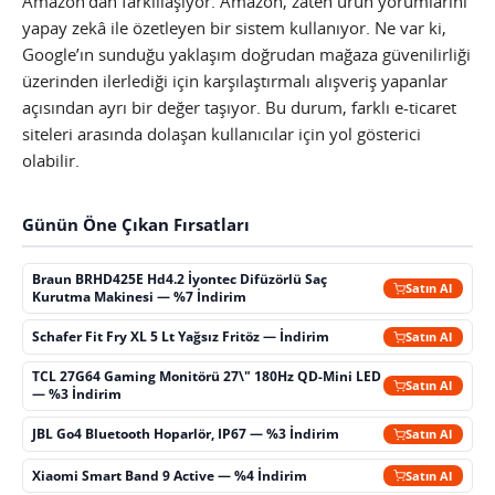
Amazon’dan farklılaşıyor. Amazon, zaten ürün yorumlarını
yapay zekâ ile özetleyen bir sistem kullanıyor. Ne var ki,
Google’ın sunduğu yaklaşım doğrudan mağaza güvenilirliği
üzerinden ilerlediği için karşılaştırmalı alışveriş yapanlar
açısından ayrı bir değer taşıyor. Bu durum, farklı e-ticaret
siteleri arasında dolaşan kullanıcılar için yol gösterici
olabilir.
Günün Öne Çıkan Fırsatları
Braun BRHD425E Hd4.2 İyontec Difüzörlü Saç
Satın Al
Kurutma Makinesi — %7 İndirim
Schafer Fit Fry XL 5 Lt Yağsız Fritöz — İndirim
Satın Al
TCL 27G64 Gaming Monitörü 27\" 180Hz QD-Mini LED
Satın Al
— %3 İndirim
JBL Go4 Bluetooth Hoparlör, IP67 — %3 İndirim
Satın Al
Xiaomi Smart Band 9 Active — %4 İndirim
Satın Al