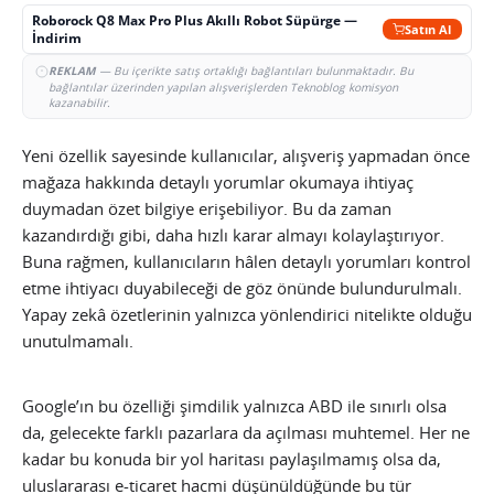
Roborock Q8 Max Pro Plus Akıllı Robot Süpürge —
Satın Al
İndirim
REKLAM
— Bu içerikte satış ortaklığı bağlantıları bulunmaktadır. Bu
bağlantılar üzerinden yapılan alışverişlerden Teknoblog komisyon
kazanabilir.
Yeni özellik sayesinde kullanıcılar, alışveriş yapmadan önce
mağaza hakkında detaylı yorumlar okumaya ihtiyaç
duymadan özet bilgiye erişebiliyor. Bu da zaman
kazandırdığı gibi, daha hızlı karar almayı kolaylaştırıyor.
Buna rağmen, kullanıcıların hâlen detaylı yorumları kontrol
etme ihtiyacı duyabileceği de göz önünde bulundurulmalı.
Yapay zekâ özetlerinin yalnızca yönlendirici nitelikte olduğu
unutulmamalı.
Google’ın bu özelliği şimdilik yalnızca ABD ile sınırlı olsa
da, gelecekte farklı pazarlara da açılması muhtemel. Her ne
kadar bu konuda bir yol haritası paylaşılmamış olsa da,
uluslararası e-ticaret hacmi düşünüldüğünde bu tür