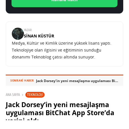
YAZAR:
SINAN KÜSTÜR
Medya, Kültür ve Kimlik üzerine yüksek lisans yaptı.
Teknolojiye olan ilgisini ve eğitiminin sunduğu
donanımı Teknoblog çatısı altında sunuyor.
Jack Dorsey’in yeni mesajlaşma uygulaması BitChat App Store’da yerini aldı
SONRAKI HABER
TEKNOLOJI
ANA SAYFA
Jack Dorsey’in yeni mesajlaşma
uygulaması BitChat App Store’da
yerini aldı
SINAN KÜSTÜR
29 TEMMUZ 2025 10:30
PAYLAŞ: