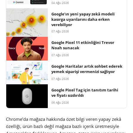
04 Ağu 2026
Google’ın yeni yapay zekâ modeli
kasırga uyarılarını daha erken
verebiliyor
07 Ağu 2026
Google Pixel 11 etkinliğini Trevor
Noah sunacak
07 Ağu 2026
Google Haritalar artık sohbet ederek
yemek siparişi vermenizi sağlıyor
07 Ağu 2026
Google Pixel Tag için tanıtım tarihi
ve fiyatı sızdırıldı
06 Ağu 2026
Chrome’da mağaza hakkında özet bilgi veren yapay zekâ
özelliği, ürün bazlı değil mağaza bazlı içerik üretmesiyle