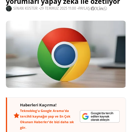
yorumları yapay zekâ ile özetliyor
SINAN KÜSTÜR
29 TEMMUZ 2025 11:00
PAYLAŞ:
Haberleri Kaçırma!
Teknoblog'u Google Arama'da
tercihli kaynağın yap ve En Çok
Okunan Haberler'de bizi daha sık
gör.