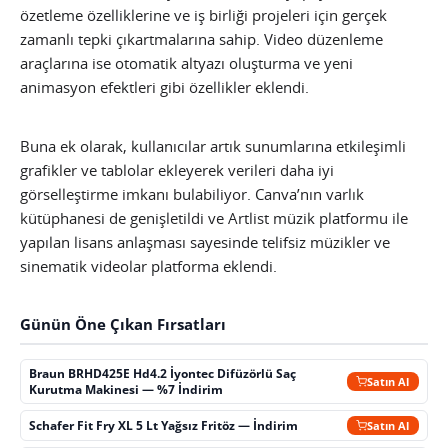
özetleme özelliklerine ve iş birliği projeleri için gerçek
zamanlı tepki çıkartmalarına sahip. Video düzenleme
araçlarına ise otomatik altyazı oluşturma ve yeni
animasyon efektleri gibi özellikler eklendi.
Buna ek olarak, kullanıcılar artık sunumlarına etkileşimli
grafikler ve tablolar ekleyerek verileri daha iyi
görselleştirme imkanı bulabiliyor. Canva’nın varlık
kütüphanesi de genişletildi ve Artlist müzik platformu ile
yapılan lisans anlaşması sayesinde telifsiz müzikler ve
sinematik videolar platforma eklendi.
Günün Öne Çıkan Fırsatları
Braun BRHD425E Hd4.2 İyontec Difüzörlü Saç
Satın Al
Kurutma Makinesi — %7 İndirim
Schafer Fit Fry XL 5 Lt Yağsız Fritöz — İndirim
Satın Al