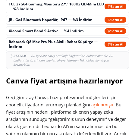
TCL 27G64 Gaming Monitörü 27\" 180Hz QD-Mini LED
Satın Al
— %3 İndirim
JBL Go4 Bluetooth Hoparlör, IP67 — %3 İndirim
Satın Al
Xiaomi Smart Band 9 Active — %4 İndirim
Satın Al
Roborock Q8 Max Pro Plus Akıllı Robot Süpürge —
Satın Al
İndirim
REKLAM
— Bu içerikte satış ortaklığı bağlantıları bulunmaktadır. Bu
bağlantılar üzerinden yapılan alışverişlerden Teknoblog komisyon
kazanabilir.
Canva fiyat artışına hazırlanıyor
Geçtiğimiz ay Canva, bazı profesyonel müşterileri için
abonelik fiyatlarını artırmayı planladığını
açıklamıştı
. Bu
fiyat artışının nedeni, platforma eklenen yapay zeka
araçlarının sunduğu “geliştirilmiş ürün deneyimi” ve değer
olarak gösterildi. Leonardo.AI’nin satın alınması da bu
yatırım planının bir parçası olarak değerlendiriliyor. Ancak