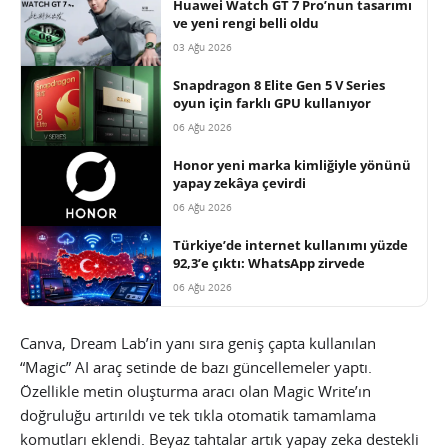
Huawei Watch GT 7 Pro’nun tasarımı
ve yeni rengi belli oldu
03 Ağu 2026
Snapdragon 8 Elite Gen 5 V Series
oyun için farklı GPU kullanıyor
06 Ağu 2026
Honor yeni marka kimliğiyle yönünü
yapay zekâya çevirdi
06 Ağu 2026
Türkiye’de internet kullanımı yüzde
92,3’e çıktı: WhatsApp zirvede
06 Ağu 2026
Canva, Dream Lab’in yanı sıra geniş çapta kullanılan
“Magic” AI araç setinde de bazı güncellemeler yaptı.
Özellikle metin oluşturma aracı olan Magic Write’ın
doğruluğu artırıldı ve tek tıkla otomatik tamamlama
komutları eklendi. Beyaz tahtalar artık yapay zeka destekli