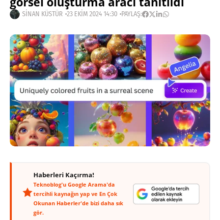
görsel oluşturma aracı tanıtıldı
SINAN KÜSTÜR
23 EKIM 2024 14:30
PAYLAŞ:
Haberleri Kaçırma!
Teknoblog'u Google Arama'da
tercihli kaynağın yap ve En Çok
Okunan Haberler'de bizi daha sık
gör.