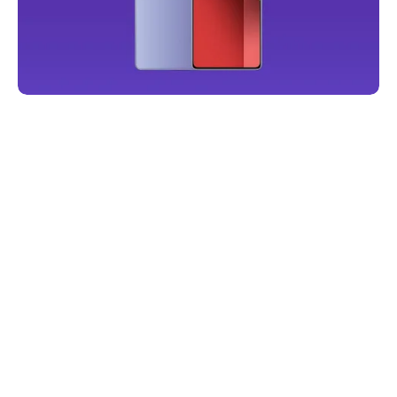
REKLAM
— Bu içerikte satış ortaklığı bağlantıları
bulunmaktadır. Bu bağlantılar üzerinden yapılan
alışverişlerden Teknoblog komisyon kazanabilir.
Haberleri Kaçırma!
Teknoblog'u Google Arama'da
tercihli kaynağın yap ve En Çok
Okunan Haberler'de bizi daha sık
gör.
Redmi Note 13 Pro
, yüksek performans özellikleri ve şık
tasarımıyla dikkat çeken bir model olarak teknoloji