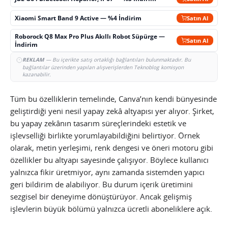
Xiaomi Smart Band 9 Active — %4 İndirim
Satın Al
Roborock Q8 Max Pro Plus Akıllı Robot Süpürge —
Satın Al
İndirim
REKLAM
— Bu içerikte satış ortaklığı bağlantıları bulunmaktadır. Bu
bağlantılar üzerinden yapılan alışverişlerden Teknoblog komisyon
kazanabilir.
Tüm bu özelliklerin temelinde, Canva’nın kendi bünyesinde
geliştirdiği yeni nesil yapay zekâ altyapısı yer alıyor. Şirket,
bu yapay zekânın tasarım süreçlerindeki estetik ve
işlevselliği birlikte yorumlayabildiğini belirtiyor. Örnek
olarak, metin yerleşimi, renk dengesi ve öneri motoru gibi
özellikler bu altyapı sayesinde çalışıyor. Böylece kullanıcı
yalnızca fikir üretmiyor, aynı zamanda sistemden yapıcı
geri bildirim de alabiliyor. Bu durum içerik üretimini
sezgisel bir deneyime dönüştürüyor. Ancak gelişmiş
işlevlerin büyük bölümü yalnızca ücretli aboneliklere açık.