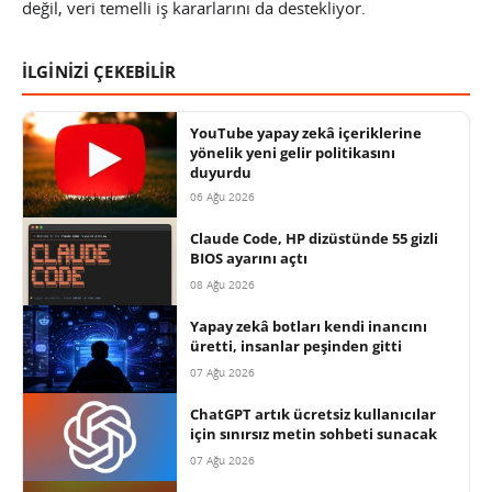
değil, veri temelli iş kararlarını da destekliyor.
İLGİNİZİ ÇEKEBİLİR
YouTube yapay zekâ içeriklerine
yönelik yeni gelir politikasını
duyurdu
06 Ağu 2026
Claude Code, HP dizüstünde 55 gizli
BIOS ayarını açtı
08 Ağu 2026
Yapay zekâ botları kendi inancını
üretti, insanlar peşinden gitti
07 Ağu 2026
ChatGPT artık ücretsiz kullanıcılar
için sınırsız metin sohbeti sunacak
07 Ağu 2026