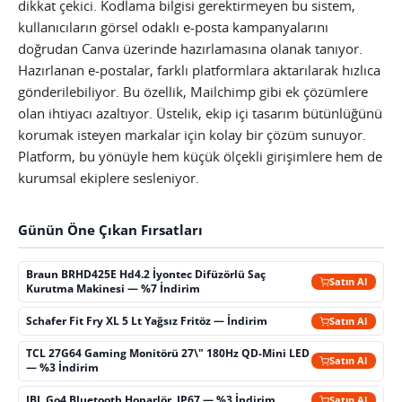
dikkat çekici. Kodlama bilgisi gerektirmeyen bu sistem,
kullanıcıların görsel odaklı e-posta kampanyalarını
doğrudan Canva üzerinde hazırlamasına olanak tanıyor.
Hazırlanan e-postalar, farklı platformlara aktarılarak hızlıca
gönderilebiliyor. Bu özellik, Mailchimp gibi ek çözümlere
olan ihtiyacı azaltıyor. Üstelik, ekip içi tasarım bütünlüğünü
korumak isteyen markalar için kolay bir çözüm sunuyor.
Platform, bu yönüyle hem küçük ölçekli girişimlere hem de
kurumsal ekiplere sesleniyor.
Günün Öne Çıkan Fırsatları
Braun BRHD425E Hd4.2 İyontec Difüzörlü Saç
Satın Al
Kurutma Makinesi — %7 İndirim
Schafer Fit Fry XL 5 Lt Yağsız Fritöz — İndirim
Satın Al
TCL 27G64 Gaming Monitörü 27\" 180Hz QD-Mini LED
Satın Al
— %3 İndirim
JBL Go4 Bluetooth Hoparlör, IP67 — %3 İndirim
Satın Al