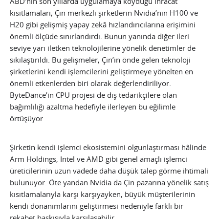
ABD’nin son yıllarda uygulamaya koyduğu ihracat
kısıtlamaları, Çin merkezli şirketlerin Nvidia’nın H100 ve
H20 gibi gelişmiş yapay zekâ hızlandırıcılarına erişimini
önemli ölçüde sınırlandırdı. Bunun yanında diğer ileri
seviye yarı iletken teknolojilerine yönelik denetimler de
sıkılaştırıldı. Bu gelişmeler, Çin’in önde gelen teknoloji
şirketlerini kendi işlemcilerini geliştirmeye yönelten en
önemli etkenlerden biri olarak değerlendiriliyor.
ByteDance’in CPU projesi de dış tedarikçilere olan
bağımlılığı azaltma hedefiyle ilerleyen bu eğilimle
örtüşüyor.
Şirketin kendi işlemci ekosistemini olgunlaştırması hâlinde
Arm Holdings, Intel ve AMD gibi genel amaçlı işlemci
üreticilerinin uzun vadede daha düşük talep görme ihtimali
bulunuyor. Öte yandan Nvidia da Çin pazarına yönelik satış
kısıtlamalarıyla karşı karşıyayken, büyük müşterilerinin
kendi donanımlarını geliştirmesi nedeniyle farklı bir
rekabet baskısıyla karşılaşabilir.