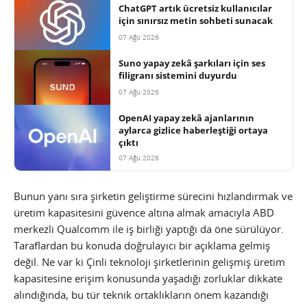
ChatGPT artık ücretsiz kullanıcılar
için sınırsız metin sohbeti sunacak
07 Ağu 2026
Suno yapay zekâ şarkıları için ses
filigranı sistemini duyurdu
07 Ağu 2026
OpenAI yapay zekâ ajanlarının
aylarca gizlice haberleştiği ortaya
çıktı
07 Ağu 2026
Bunun yanı sıra şirketin geliştirme sürecini hızlandırmak ve
üretim kapasitesini güvence altına almak amacıyla ABD
merkezli Qualcomm ile iş birliği yaptığı da öne sürülüyor.
Taraflardan bu konuda doğrulayıcı bir açıklama gelmiş
değil. Ne var ki Çinli teknoloji şirketlerinin gelişmiş üretim
kapasitesine erişim konusunda yaşadığı zorluklar dikkate
alındığında, bu tür teknik ortaklıkların önem kazandığı