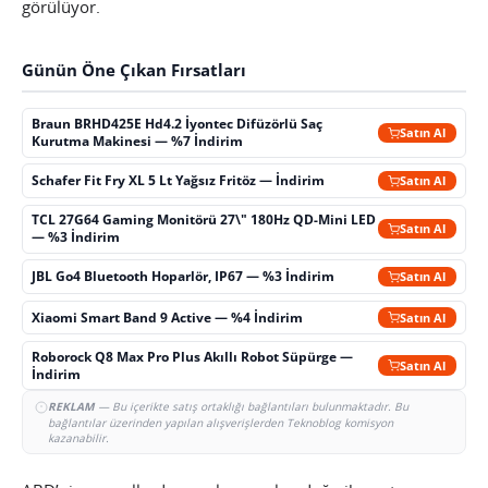
görülüyor.
Günün Öne Çıkan Fırsatları
Braun BRHD425E Hd4.2 İyontec Difüzörlü Saç
Satın Al
Kurutma Makinesi — %7 İndirim
Schafer Fit Fry XL 5 Lt Yağsız Fritöz — İndirim
Satın Al
TCL 27G64 Gaming Monitörü 27\" 180Hz QD-Mini LED
Satın Al
— %3 İndirim
JBL Go4 Bluetooth Hoparlör, IP67 — %3 İndirim
Satın Al
Xiaomi Smart Band 9 Active — %4 İndirim
Satın Al
Roborock Q8 Max Pro Plus Akıllı Robot Süpürge —
Satın Al
İndirim
REKLAM
— Bu içerikte satış ortaklığı bağlantıları bulunmaktadır. Bu
bağlantılar üzerinden yapılan alışverişlerden Teknoblog komisyon
kazanabilir.