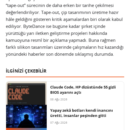
“tape-out” sürecinin de daha erken bir tarihe çekilmesi
değerlendiriliyor. Tape-out, çip tasarımının üretime hazır
hâle geldiğini gösteren kritik aşamalardan biri olarak kabul
ediliyor. ByteDance ise bugüne kadar şirket içinde
yürüttüğü yarı iletken geliştirme projeleri hakkında
kamuoyuna resmî bir açıklama yapmadı. Buna rağmen
farklı silikon tasarımları üzerinde çalışmaların hız kazandığı
yönündeki haberler son dönemde sıklaşmış durumda.
İLGİNİZİ ÇEKEBİLİR
Claude Code, HP dizüstünde 55 gizli
BIOS ayarını açtı
08 Ağu 2026
Yapay zekâ botları kendi inancını
üretti, insanlar peşinden gitti
07 Ağu 2026