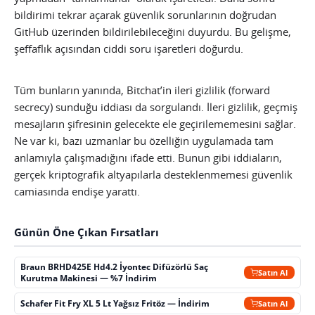
bildirimi tekrar açarak güvenlik sorunlarının doğrudan
GitHub üzerinden bildirilebileceğini duyurdu. Bu gelişme,
şeffaflık açısından ciddi soru işaretleri doğurdu.
Tüm bunların yanında, Bitchat’in ileri gizlilik (forward
secrecy) sunduğu iddiası da sorgulandı. İleri gizlilik, geçmiş
mesajların şifresinin gelecekte ele geçirilememesini sağlar.
Ne var ki, bazı uzmanlar bu özelliğin uygulamada tam
anlamıyla çalışmadığını ifade etti. Bunun gibi iddiaların,
gerçek kriptografik altyapılarla desteklenmemesi güvenlik
camiasında endişe yarattı.
Günün Öne Çıkan Fırsatları
Braun BRHD425E Hd4.2 İyontec Difüzörlü Saç
Satın Al
Kurutma Makinesi — %7 İndirim
Schafer Fit Fry XL 5 Lt Yağsız Fritöz — İndirim
Satın Al