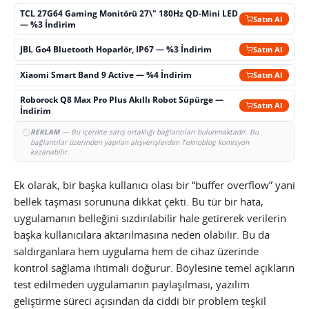
TCL 27G64 Gaming Monitörü 27\" 180Hz QD-Mini LED
Satın Al
— %3 İndirim
JBL Go4 Bluetooth Hoparlör, IP67 — %3 İndirim
Satın Al
Xiaomi Smart Band 9 Active — %4 İndirim
Satın Al
Roborock Q8 Max Pro Plus Akıllı Robot Süpürge —
Satın Al
İndirim
REKLAM
— Bu içerikte satış ortaklığı bağlantıları bulunmaktadır. Bu
bağlantılar üzerinden yapılan alışverişlerden Teknoblog komisyon
kazanabilir.
Ek olarak, bir başka kullanıcı olası bir “buffer overflow” yani
bellek taşması sorununa dikkat çekti. Bu tür bir hata,
uygulamanın belleğini sızdırılabilir hale getirerek verilerin
başka kullanıcılara aktarılmasına neden olabilir. Bu da
saldırganlara hem uygulama hem de cihaz üzerinde
kontrol sağlama ihtimali doğurur. Böylesine temel açıkların
test edilmeden uygulamanın paylaşılması, yazılım
geliştirme süreci açısından da ciddi bir problem teşkil