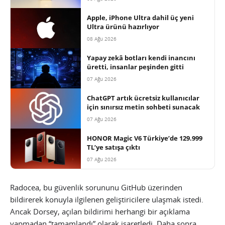
Apple, iPhone Ultra dahil üç yeni
Ultra ürünü hazırlıyor
08 Ağu 2026
Yapay zekâ botları kendi inancını
üretti, insanlar peşinden gitti
07 Ağu 2026
ChatGPT artık ücretsiz kullanıcılar
için sınırsız metin sohbeti sunacak
07 Ağu 2026
HONOR Magic V6 Türkiye’de 129.999
TL’ye satışa çıktı
07 Ağu 2026
Radocea, bu güvenlik sorununu GitHub üzerinden
bildirerek konuyla ilgilenen geliştiricilere ulaşmak istedi.
Ancak Dorsey, açılan bildirimi herhangi bir açıklama
yapmadan “tamamlandı” olarak işaretledi. Daha sonra