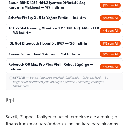
Braun BRHD425E Hd4.2 İyontec Difüzörlü Saç
Satın Al
Kurutma Makinesi — %7 İndirim
Schafer Fit Fry XL 5 Lt Yağsız Fritöz — İndirim
Satın Al
TCL 27G64 Gaming Monitörü 27\" 180Hz QD-Mini LED
Satın Al
— %3 İndirim
JBL Go4 Bluetooth Hoparlör, IP67 — %3 İndirim
Satın Al
Xiaomi Smart Band 9 Active — %4 İndirim
Satın Al
Roborock Q8 Max Pro Plus Akıllı Robot Süpürge —
Satın Al
İndirim
REKLAM
— Bu içerikte satış ortaklığı bağlantıları bulunmaktadır. Bu
bağlantılar üzerinden yapılan alışverişlerden Teknoblog komisyon
kazanabilir.
[irp]
Sözcü, “Şüpheli faaliyetleri tespit etmek ve ele almak için
finans kurumları tarafından kullanılan kara para aklamayı