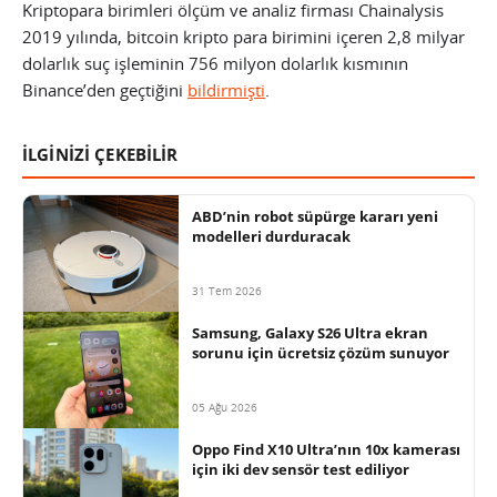
Kriptopara birimleri ölçüm ve analiz firması Chainalysis
2019 yılında, bitcoin kripto para birimini içeren 2,8 milyar
dolarlık suç işleminin 756 milyon dolarlık kısmının
Binance’den geçtiğini
bildirmişti
.
İLGİNİZİ ÇEKEBİLİR
ABD’nin robot süpürge kararı yeni
modelleri durduracak
31 Tem 2026
Samsung, Galaxy S26 Ultra ekran
sorunu için ücretsiz çözüm sunuyor
05 Ağu 2026
Oppo Find X10 Ultra’nın 10x kamerası
için iki dev sensör test ediliyor