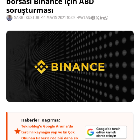
borsası Binance için ABD
soruşturması
SABRI KÜSTÜR
14 MAYIS 2021 10:02
PAYLAŞ:
Haberleri Kaçırma!
Teknoblog'u Google Arama'da
tercihli kaynağın yap ve En Çok
Okunan Haberler'de bizi daha sık