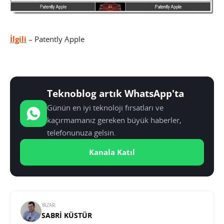
İlgili
– Patently Apple
Teknoblog artık WhatsApp'ta
Günün en iyi teknoloji fırsatları ve
kaçırmamanız gereken büyük haberler,
telefonunuza gelsin.
Kanala Katıl
YAZAR:
SABRI KÜSTÜR