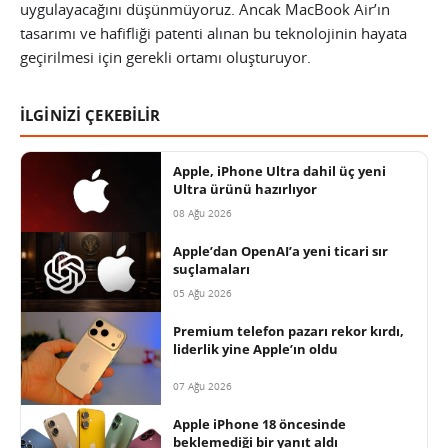
uygulayacağını düşünmüyoruz. Ancak MacBook Air’ın
tasarımı ve hafifliği patenti alınan bu teknolojinin hayata
geçirilmesi için gerekli ortamı oluşturuyor.
İLGİNİZİ ÇEKEBİLİR
Apple, iPhone Ultra dahil üç yeni
Ultra ürünü hazırlıyor
08 Ağu 2026
Apple’dan OpenAI’a yeni ticari sır
suçlamaları
05 Ağu 2026
Premium telefon pazarı rekor kırdı,
liderlik yine Apple’ın oldu
07 Ağu 2026
Apple iPhone 18 öncesinde
beklemediği bir yanıt aldı