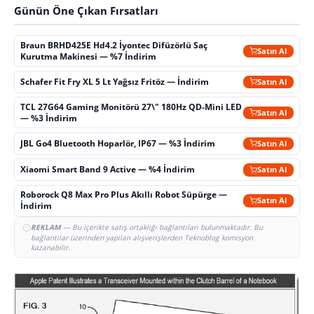
Günün Öne Çıkan Fırsatları
Braun BRHD425E Hd4.2 İyontec Difüzörlü Saç
Satın Al
Kurutma Makinesi — %7 İndirim
Schafer Fit Fry XL 5 Lt Yağsız Fritöz — İndirim
Satın Al
TCL 27G64 Gaming Monitörü 27\" 180Hz QD-Mini LED
Satın Al
— %3 İndirim
JBL Go4 Bluetooth Hoparlör, IP67 — %3 İndirim
Satın Al
Xiaomi Smart Band 9 Active — %4 İndirim
Satın Al
Roborock Q8 Max Pro Plus Akıllı Robot Süpürge —
Satın Al
İndirim
REKLAM
— Bu içerikte satış ortaklığı bağlantıları bulunmaktadır. Bu
bağlantılar üzerinden yapılan alışverişlerden Teknoblog komisyon
kazanabilir.