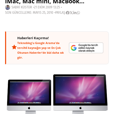
iMac, Mac mini, MacBook…
SABRI KÜSTÜR
21 EKIM 2009 13:25
SON GÜNCELLEME: MAYIS 25, 2010
PAYLAŞ:
Haberleri Kaçırma!
Teknoblog'u Google Arama'da
tercihli kaynağın yap ve En Çok
Okunan Haberler'de bizi daha sık
gör.