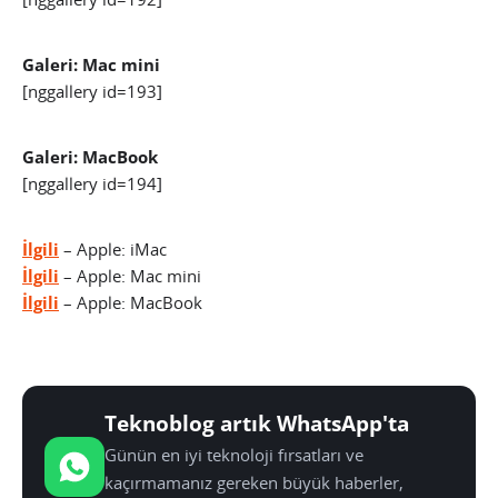
Galeri: Mac mini
[nggallery id=193]
Galeri: MacBook
[nggallery id=194]
İlgili
– Apple: iMac
İlgili
– Apple: Mac mini
İlgili
– Apple: MacBook
Teknoblog artık WhatsApp'ta
Günün en iyi teknoloji fırsatları ve
kaçırmamanız gereken büyük haberler,