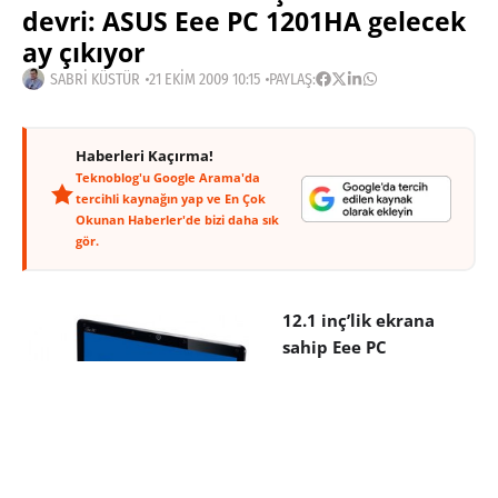
devri: ASUS Eee PC 1201HA gelecek
ay çıkıyor
SABRI KÜSTÜR
21 EKIM 2009 10:15
PAYLAŞ:
Haberleri Kaçırma!
Teknoblog'u Google Arama'da
tercihli kaynağın yap ve En Çok
Okunan Haberler'de bizi daha sık
gör.
12.1 inç’lik ekrana
sahip Eee PC
modelinin çıkacağına
dair söylentiler yeni
sayılmaz. Özellikle
pazarın 10 inç ekranlı
modellere doymaya