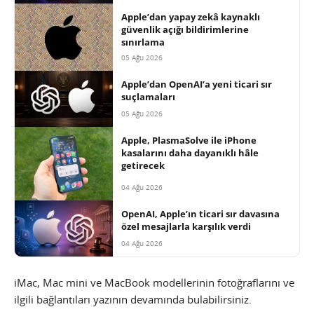
Apple’dan yapay zekâ kaynaklı
güvenlik açığı bildirimlerine
sınırlama
05 Ağu 2026
Apple’dan OpenAI’a yeni ticari sır
suçlamaları
05 Ağu 2026
Apple, PlasmaSolve ile iPhone
kasalarını daha dayanıklı hâle
getirecek
04 Ağu 2026
OpenAI, Apple’ın ticari sır davasına
özel mesajlarla karşılık verdi
04 Ağu 2026
iMac, Mac mini ve MacBook modellerinin fotoğraflarını ve
ilgili bağlantıları yazının devamında bulabilirsiniz.