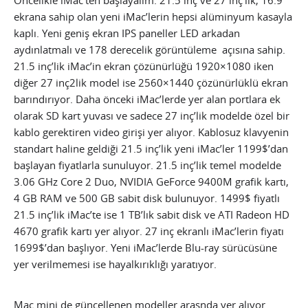
Öncelikle iMac’ten başlayalım. 21.5 inç ve 27 inç’lik, 16:9
ekrana sahip olan yeni iMac’lerin hepsi alüminyum kasayla
kaplı. Yeni geniş ekran IPS paneller LED arkadan
aydınlatmalı ve 178 derecelik görüntüleme açısına sahip.
21.5 inç’lik iMac’in ekran çözünürlüğü 1920×1080 iken
diğer 27 inç2lik model ise 2560×1440 çözünürlüklü ekran
barındırıyor. Daha önceki iMac’lerde yer alan portlara ek
olarak SD kart yuvası ve sadece 27 inç’lik modelde özel bir
kablo gerektiren video girişi yer alıyor. Kablosuz klavyenin
standart haline geldiği 21.5 inç’lik yeni iMac’ler 1199$’dan
başlayan fiyatlarla sunuluyor. 21.5 inç’lik temel modelde
3.06 GHz Core 2 Duo, NVIDIA GeForce 9400M grafik kartı,
4 GB RAM ve 500 GB sabit disk bulunuyor. 1499$ fiyatlı
21.5 inç’lik iMac’te ise 1 TB’lık sabit disk ve ATI Radeon HD
4670 grafik kartı yer alıyor. 27 inç ekranlı iMac’lerin fiyatı
1699$’dan başlıyor. Yeni iMac’lerde Blu-ray sürücüsüne
yer verilmemesi ise hayalkırıklığı yaratıyor.
Mac mini de güncellenen modeller arasnda yer alıyor.