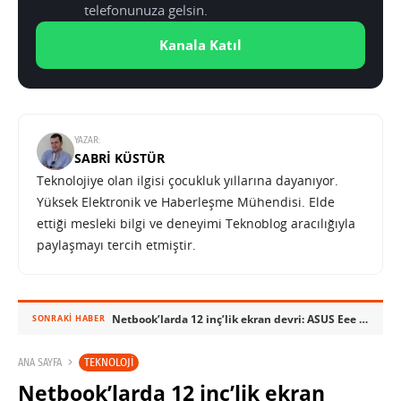
telefonunuza gelsin.
Kanala Katıl
YAZAR:
SABRI KÜSTÜR
Teknolojiye olan ilgisi çocukluk yıllarına dayanıyor.
Yüksek Elektronik ve Haberleşme Mühendisi. Elde
ettiği mesleki bilgi ve deneyimi Teknoblog aracılığıyla
paylaşmayı tercih etmiştir.
Netbook’larda 12 inç’lik ekran devri: ASUS Eee PC 1201HA gelecek ay çıkıyor
SONRAKI HABER
TEKNOLOJI
ANA SAYFA
Netbook’larda 12 inç’lik ekran