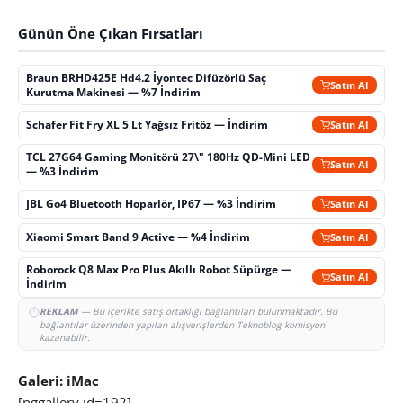
Günün Öne Çıkan Fırsatları
Braun BRHD425E Hd4.2 İyontec Difüzörlü Saç
Satın Al
Kurutma Makinesi — %7 İndirim
Schafer Fit Fry XL 5 Lt Yağsız Fritöz — İndirim
Satın Al
TCL 27G64 Gaming Monitörü 27\" 180Hz QD-Mini LED
Satın Al
— %3 İndirim
JBL Go4 Bluetooth Hoparlör, IP67 — %3 İndirim
Satın Al
Xiaomi Smart Band 9 Active — %4 İndirim
Satın Al
Roborock Q8 Max Pro Plus Akıllı Robot Süpürge —
Satın Al
İndirim
REKLAM
— Bu içerikte satış ortaklığı bağlantıları bulunmaktadır. Bu
bağlantılar üzerinden yapılan alışverişlerden Teknoblog komisyon
kazanabilir.
Galeri: iMac
[nggallery id=192]