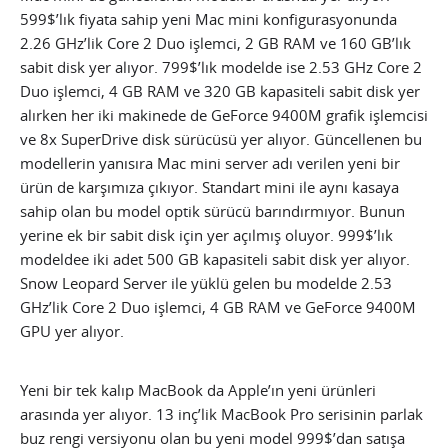
599$’lık fiyata sahip yeni Mac mini konfigurasyonunda
2.26 GHz’lik Core 2 Duo işlemci, 2 GB RAM ve 160 GB’lık
sabit disk yer alıyor. 799$’lık modelde ise 2.53 GHz Core 2
Duo işlemci, 4 GB RAM ve 320 GB kapasiteli sabit disk yer
alırken her iki makinede de GeForce 9400M grafik işlemcisi
ve 8x SuperDrive disk sürücüsü yer alıyor. Güncellenen bu
modellerin yanısıra Mac mini server adı verilen yeni bir
ürün de karşımıza çıkıyor. Standart mini ile aynı kasaya
sahip olan bu model optik sürücü barındırmıyor. Bunun
yerine ek bir sabit disk için yer açılmış oluyor. 999$’lık
modeldee iki adet 500 GB kapasiteli sabit disk yer alıyor.
Snow Leopard Server ile yüklü gelen bu modelde 2.53
GHz’lik Core 2 Duo işlemci, 4 GB RAM ve GeForce 9400M
GPU yer alıyor.
Yeni bir tek kalıp MacBook da Apple’ın yeni ürünleri
arasında yer alıyor. 13 inç’lik MacBook Pro serisinin parlak
buz rengi versiyonu olan bu yeni model 999$’dan satışa