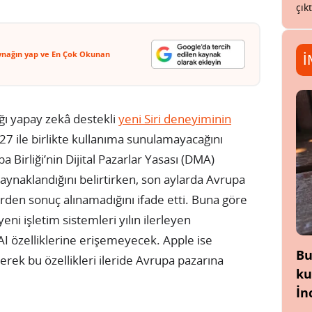
çık
ynağın yap ve En Çok Okunan
İ
ı yapay zekâ destekli
yeni Siri deneyiminin
27 ile birlikte kullanıma sunulamayacağını
 Birliği’nin Dijital Pazarlar Yasası (DMA)
naklandığını belirtirken, son aylarda Avrupa
den sonuç alınamadığını ifade etti. Buna göre
yeni işletim sistemleri yılın ilerleyen
I özelliklerine erişemeyecek. Apple ise
Bu
rek bu özellikleri ileride Avrupa pazarına
ku
İn