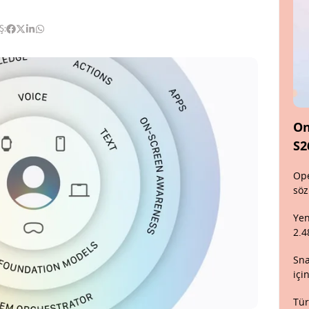
Ş:
On
S2
Ope
söz
Yen
2.4
Sna
içi
Tür