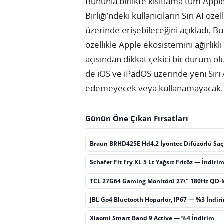
Bununla birlikte kısıtlama tüm Appl
Birliği’ndeki kullanıcıların Siri AI 
üzerinde erişebileceğini açıkladı. B
özellikle Apple ekosistemini ağırlıkl
açısından dikkat çekici bir durum ol
de iOS ve iPadOS üzerinde yeni Siri
edemeyecek veya kullanamayacak.
Günün Öne Çıkan Fırsatları
Braun BRHD425E Hd4.2 İyontec Difüzörlü Sa
Schafer Fit Fry XL 5 Lt Yağsız Fritöz — İndiri
TCL 27G64 Gaming Monitörü 27\" 180Hz QD-
JBL Go4 Bluetooth Hoparlör, IP67 — %3 İndir
Xiaomi Smart Band 9 Active — %4 İndirim