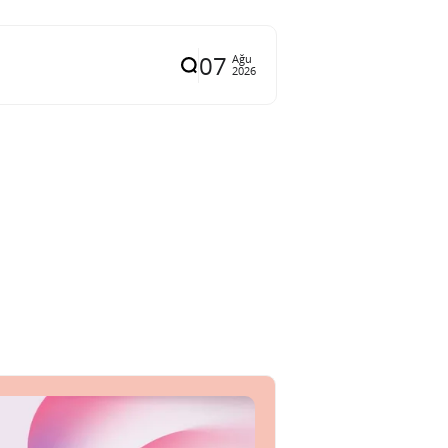
07
Ağu
2026