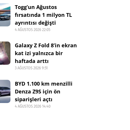
Togg’un Ağustos
fırsatında 1 milyon TL
ayrıntısı değişti
4 AĞUSTOS 2026 22:05
Galaxy Z Fold 8’in ekran
kat izi yalnızca bir
haftada arttı
3 AĞUSTOS 2026 9:51
BYD 1.100 km menzilli
Denza Z9S için ön
siparişleri açtı
4 AĞUSTOS 2026 14:40