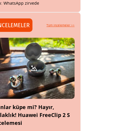
tı: WhatsApp zirvede
NCELEMELER
Tüm incelemeler >>
nlar küpe mi? Hayır,
laklık! Huawei FreeClip 2 S
celemesi