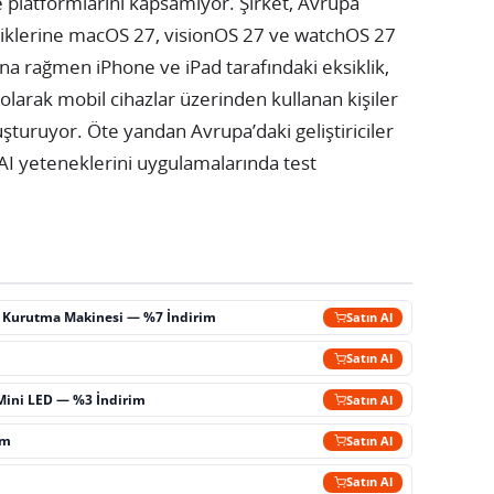
e platformlarını kapsamıyor. Şirket, Avrupa
özelliklerine macOS 27, visionOS 27 ve watchOS 27
una rağmen iPhone ve iPad tarafındaki eksiklik,
ı olarak mobil cihazlar üzerinden kullanan kişiler
uşturuyor. Öte yandan Avrupa’daki geliştiriciler
 AI yeteneklerini uygulamalarında test
ç Kurutma Makinesi — %7 İndirim
Satın Al
m
Satın Al
Mini LED — %3 İndirim
Satın Al
im
Satın Al
Satın Al