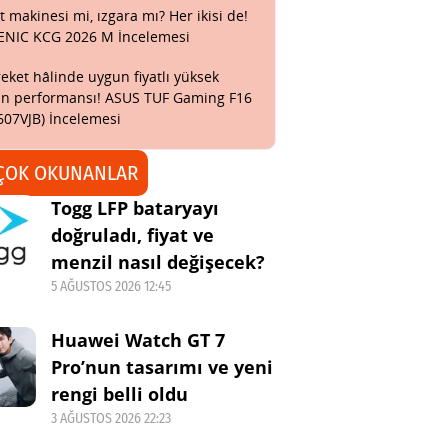
t makinesi mi, ızgara mı? Her ikisi de!
ENIC KCG 2026 M İncelemesi
eket hâlinde uygun fiyatlı yüksek
n performansı! ASUS TUF Gaming F16
607VJB) İncelemesi
ÇOK OKUNANLAR
Togg LFP bataryayı
doğruladı, fiyat ve
menzil nasıl değişecek?
5 AĞUSTOS 2026 12:45
Huawei Watch GT 7
Pro’nun tasarımı ve yeni
rengi belli oldu
3 AĞUSTOS 2026 22:23