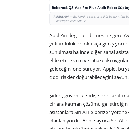
Roborock Q8 Max Pro Plus Akıllı Robot Süpü
REKLAM
— Bu içerikte satış ortaklığı bağlantıları 
komisyon kazanabilir.
Apple’ın değerlendirmesine göre Av
yükümlülükleri oldukça geniş yorumlu
sunulması halinde diğer sanal asista
elde etmesinin ve cihazdaki uygulam
geleceğini öne sürüyor. Apple, bu yak
ciddi riskler doğurabileceğini savun
Şirket, güvenlik endişelerini azaltm
bir ara katman çözümü geliştirdiğini
asistanlara Siri AI ile benzer yeten
planlanıyordu. Apple ayrıca Siri AI’
birlikte bu çözümün yaklaşık 18 aylı