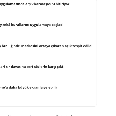
 uygulamasında arşiv karmaşasını bitiriyor
ay zekâ kurallarını uygulamaya başladı
 özelliğinde IP adresini ortaya çıkaran açık tespit edildi
ri sır davasına sert sözlerle karşı çıktı
hone’u daha büyük ekranla gelebilir