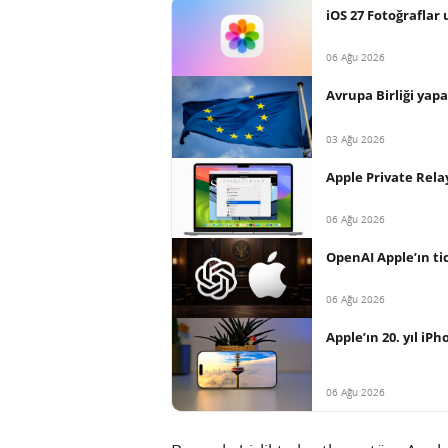
iOS 27 Fotoğraflar
06 Ağu 2026
Avrupa Birliği yap
03 Ağu 2026
Apple Private Relay
06 Ağu 2026
OpenAI Apple’ın tica
06 Ağu 2026
Apple’ın 20. yıl iP
06 Ağu 2026