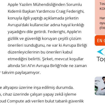
Tos
Apple Yazılım Mühendisliğinden Sorumlu
KO
Kıdemli Başkan Yardımcısı Craig Federighi,
konuyla ilgili yaptığı açıklamada şirketin
Har
oyu
Avrupa’daki kullanıcılar adına hayal kırıklığı
(FX
yaşadığını dile getirdi. Federighi, Apple’ın
gizlilik ve güvenliği koruyan çeşitli çözüm
EN 
önerileri sunduğunu, ne var ki Avrupa Birliği
düzenleyicilerinin bu önerileri kabul
etmediğini belirtti. Şirket, mevcut koşullar
altında Siri AI’ın Avrupa Birliği’nde ne zaman
ir takvim paylaşamıyor.
ce altyapısı üzerine inşa edilmiş durumda.
em, cihaz üzerinde çalışan yapay zekâ işleme
loud Compute adı verilen bulut tabanlı güvenlik