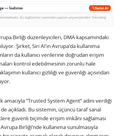
rge — İndirim
Satın Al
bulunmaktadır. Bu bağlantılar üzerinden yapılan alışverişlerden Teknoblog
rupa Birliği düzenleyicileri, DMA kapsamındaki
yor. Şirket, Siri AI’ın Avrupa’da kullanıma
nların da kullanıcı verilerine doğrudan erişim
aları kontrol edebilmesinin zorunlu hale
laşımın kullanıcı gizliliği ve güvenliği açısından
uyor.
ak amacıyla “Trusted System Agent” adını verdiği
 de açıkladı. Bu sistemin, üçüncü taraf sanal
eklere güvenli biçimde erişim imkânı sağlaması
ın Avrupa Birliği’nde kullanıma sunulmasıyla
k bir süreçte aşamalı olarak devreye alınmasını