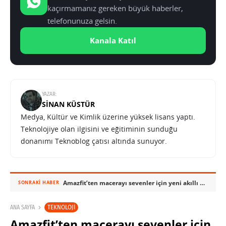
kaçırmamanız gereken büyük haberler,
telefonunuza gelsin.
Kanala Katıl
YAZAR:
SINAN KÜSTÜR
Medya, Kültür ve Kimlik üzerine yüksek lisans yaptı.
Teknolojiye olan ilgisini ve eğitiminin sunduğu
donanımı Teknoblog çatısı altında sunuyor.
Amazfit’ten macerayı sevenler için yeni akıllı saat: T-Rex Ultra
SONRAKI HABER
TEKNOLOJI
ANA SAYFA
Amazfit’ten macerayı sevenler için