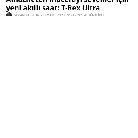
yeni akıllı saat: T-Rex Ultra
SINAN KÜSTÜR
23 MART 2023 15:30
PAYLAŞ:
Haberleri Kaçırma!
Teknoblog'u Google Arama'da
tercihli kaynağın yap ve En Çok
Okunan Haberler'de bizi daha sık