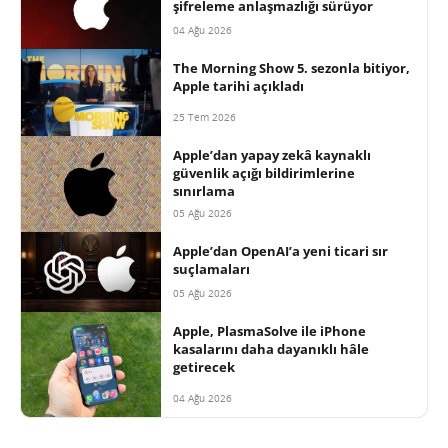
şifreleme anlaşmazlığı sürüyor
04 Ağu 2026
The Morning Show 5. sezonla bitiyor,
Apple tarihi açıkladı
25 Tem 2026
Apple’dan yapay zekâ kaynaklı
güvenlik açığı bildirimlerine
sınırlama
05 Ağu 2026
Apple’dan OpenAI’a yeni ticari sır
suçlamaları
05 Ağu 2026
Apple, PlasmaSolve ile iPhone
kasalarını daha dayanıklı hâle
getirecek
04 Ağu 2026