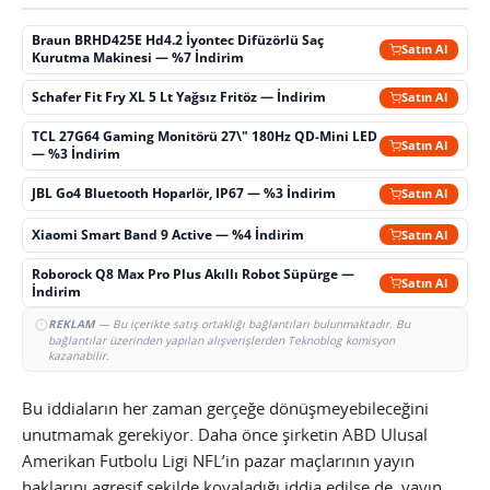
Braun BRHD425E Hd4.2 İyontec Difüzörlü Saç
Satın Al
Kurutma Makinesi — %7 İndirim
Schafer Fit Fry XL 5 Lt Yağsız Fritöz — İndirim
Satın Al
TCL 27G64 Gaming Monitörü 27\" 180Hz QD-Mini LED
Satın Al
— %3 İndirim
JBL Go4 Bluetooth Hoparlör, IP67 — %3 İndirim
Satın Al
Xiaomi Smart Band 9 Active — %4 İndirim
Satın Al
Roborock Q8 Max Pro Plus Akıllı Robot Süpürge —
Satın Al
İndirim
REKLAM
— Bu içerikte satış ortaklığı bağlantıları bulunmaktadır. Bu
bağlantılar üzerinden yapılan alışverişlerden Teknoblog komisyon
kazanabilir.
Bu iddiaların her zaman gerçeğe dönüşmeyebileceğini
unutmamak gerekiyor. Daha önce şirketin ABD Ulusal
Amerikan Futbolu Ligi NFL’in pazar maçlarının yayın
haklarını agresif şekilde kovaladığı iddia edilse de, yayın