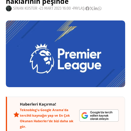
haklarının peşinde
SINAN KÜSTÜR
23 MART 2023 16:00
PAYLAŞ:
Haberleri Kaçırma!
Teknoblog'u Google Arama'da
tercihli kaynağın yap ve En Çok
Okunan Haberler'de bizi daha sık
gör.