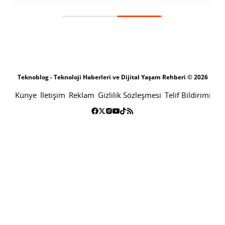
Yapay zekâ kaynaklı trafik düşüşü Wikipedia’nın geleceğini zorluyor
SONRAKI HABER
TEKNOLOJI
ANA SAYFA
Yapay zekâ kaynaklı trafik düşüşü
Wikipedia’nın geleceğini zorluyor
SABRI KÜSTÜR
18 EKIM 2025 12:00
PAYLAŞ: