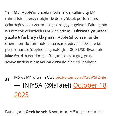
Yeni
M5
, Apple’ın önceki modellerde kullandığı M4
mimarisine benzer biçimde dört yüksek performans
çekirdeği ve altı verimlilik çekirdeğiyle geliyor. Fakat çipin
bu kez çok çekirdekli iş yüklerinde
M1 Ultra’ya yalnızca
yüzde 6 farkla yaklaşması
, Apple Silicon serisinde
önemli bir dönüm noktasına işaret ediyor. 2022’de bu
performans düzeyine ulaşmak için 4000 USD fiyatlı bir
Mac Studio
gerekmişti. Bugün ise aynı güç, giriş
seviyesindeki bir
MacBook Pro
ile elde edilebiliyor.
M5 vs M1 ultra in GB6
pic.twitter.com/Y2EWSFZnJe
— INIYSA (@lafaiel)
October 18,
2025
Buna göre,
Geekbench 6
sonuçları M5’in çok çekirdek