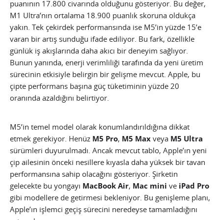
puanının 17.800 civarında olduğunu gösteriyor. Bu değer,
M1 Ultra’nın ortalama 18.900 puanlık skoruna oldukça
yakın. Tek çekirdek performansında ise M5’in yüzde 15’e
varan bir artış sunduğu ifade ediliyor. Bu fark, özellikle
günlük iş akışlarında daha akıcı bir deneyim sağlıyor.
Bunun yanında, enerji verimliliği tarafında da yeni üretim
sürecinin etkisiyle belirgin bir gelişme mevcut. Apple, bu
çipte performans başına güç tüketiminin yüzde 20
oranında azaldığını belirtiyor.
M5’in temel model olarak konumlandırıldığına dikkat
etmek gerekiyor. Henüz
M5 Pro
,
M5 Max
veya
M5 Ultra
sürümleri duyurulmadı. Ancak mevcut tablo, Apple’ın yeni
çip ailesinin önceki nesillere kıyasla daha yüksek bir tavan
performansına sahip olacağını gösteriyor. Şirketin
gelecekte bu yongayı
MacBook Air
,
Mac mini
ve
iPad Pro
gibi modellere de getirmesi bekleniyor. Bu genişleme planı,
Apple’ın işlemci geçiş sürecini neredeyse tamamladığını