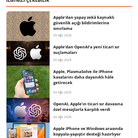
İLGİNİZİ ÇEKEBİLİR
Apple’dan yapay zekâ kaynaklı
güvenlik açığı bildirimlerine
sınırlama
05 Ağu 2026
Apple’dan OpenAI’a yeni ticari sır
suçlamaları
05 Ağu 2026
Apple, PlasmaSolve ile iPhone
kasalarını daha dayanıklı hâle
getirecek
04 Ağu 2026
OpenAI, Apple’ın ticari sır davasına
özel mesajlarla karşılık verdi
04 Ağu 2026
Apple iPhone ve Windows arasında
kopyala-yapıştır desteği hazırlıyor