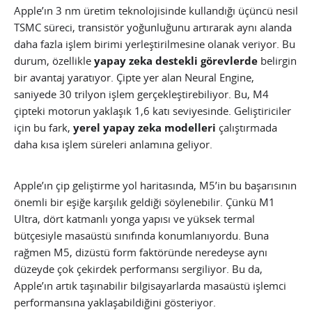
Apple’ın 3 nm üretim teknolojisinde kullandığı üçüncü nesil
TSMC süreci, transistör yoğunluğunu artırarak aynı alanda
daha fazla işlem birimi yerleştirilmesine olanak veriyor. Bu
durum, özellikle
yapay zeka destekli görevlerde
belirgin
bir avantaj yaratıyor. Çipte yer alan Neural Engine,
saniyede 30 trilyon işlem gerçekleştirebiliyor. Bu, M4
çipteki motorun yaklaşık 1,6 katı seviyesinde. Geliştiriciler
için bu fark,
yerel yapay zeka modelleri
çalıştırmada
daha kısa işlem süreleri anlamına geliyor.
Apple’ın çip geliştirme yol haritasında, M5’in bu başarısının
önemli bir eşiğe karşılık geldiği söylenebilir. Çünkü M1
Ultra, dört katmanlı yonga yapısı ve yüksek termal
bütçesiyle masaüstü sınıfında konumlanıyordu. Buna
rağmen M5, dizüstü form faktöründe neredeyse aynı
düzeyde çok çekirdek performansı sergiliyor. Bu da,
Apple’ın artık taşınabilir bilgisayarlarda masaüstü işlemci
performansına yaklaşabildiğini gösteriyor.