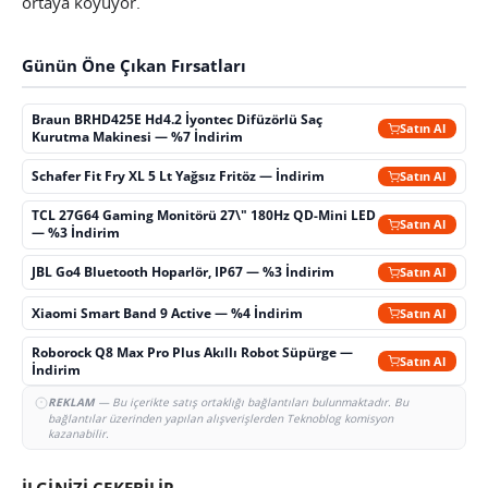
ortaya koyuyor.
Günün Öne Çıkan Fırsatları
Braun BRHD425E Hd4.2 İyontec Difüzörlü Saç
Satın Al
Kurutma Makinesi — %7 İndirim
Schafer Fit Fry XL 5 Lt Yağsız Fritöz — İndirim
Satın Al
TCL 27G64 Gaming Monitörü 27\" 180Hz QD-Mini LED
Satın Al
— %3 İndirim
JBL Go4 Bluetooth Hoparlör, IP67 — %3 İndirim
Satın Al
Xiaomi Smart Band 9 Active — %4 İndirim
Satın Al
Roborock Q8 Max Pro Plus Akıllı Robot Süpürge —
Satın Al
İndirim
REKLAM
— Bu içerikte satış ortaklığı bağlantıları bulunmaktadır. Bu
bağlantılar üzerinden yapılan alışverişlerden Teknoblog komisyon
kazanabilir.