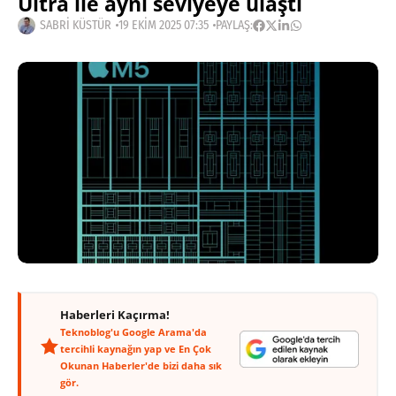
Ultra ile aynı seviyeye ulaştı
SABRI KÜSTÜR
19 EKIM 2025 07:35
PAYLAŞ:
Haberleri Kaçırma!
Teknoblog'u Google Arama'da
tercihli kaynağın yap ve En Çok
Okunan Haberler'de bizi daha sık
gör.