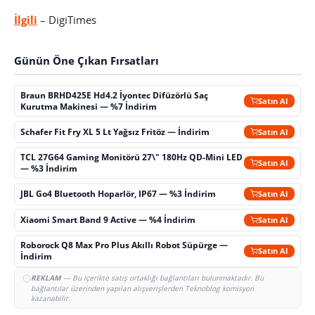
İlgili
– DigiTimes
Günün Öne Çıkan Fırsatları
Braun BRHD425E Hd4.2 İyontec Difüzörlü Saç
Satın Al
Kurutma Makinesi — %7 İndirim
Schafer Fit Fry XL 5 Lt Yağsız Fritöz — İndirim
Satın Al
TCL 27G64 Gaming Monitörü 27\" 180Hz QD-Mini LED
Satın Al
— %3 İndirim
JBL Go4 Bluetooth Hoparlör, IP67 — %3 İndirim
Satın Al
Xiaomi Smart Band 9 Active — %4 İndirim
Satın Al
Roborock Q8 Max Pro Plus Akıllı Robot Süpürge —
Satın Al
İndirim
REKLAM
— Bu içerikte satış ortaklığı bağlantıları bulunmaktadır. Bu
bağlantılar üzerinden yapılan alışverişlerden Teknoblog komisyon
kazanabilir.