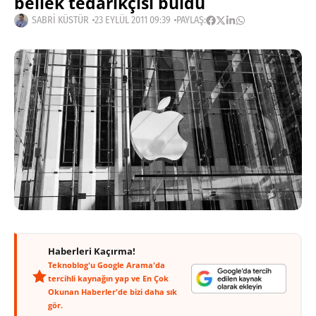
bellek tedarikçisi buldu
SABRI KÜSTÜR
23 EYLÜL 2011 09:39
PAYLAŞ:
Haberleri Kaçırma!
Teknoblog'u Google Arama'da
tercihli kaynağın yap ve En Çok
Okunan Haberler'de bizi daha sık
gör.