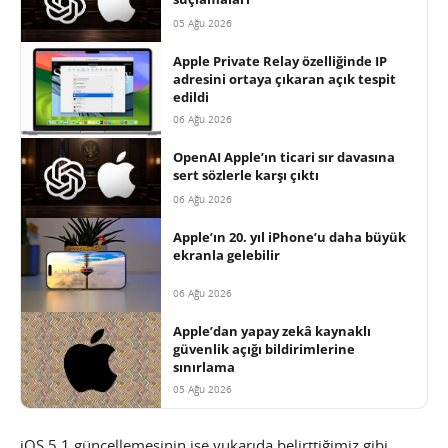
05 Ağu 2026
Apple Private Relay özelliğinde IP
adresini ortaya çıkaran açık tespit
edildi
06 Ağu 2026
OpenAI Apple’ın ticari sır davasına
sert sözlerle karşı çıktı
06 Ağu 2026
Apple’ın 20. yıl iPhone’u daha büyük
ekranla gelebilir
06 Ağu 2026
Apple’dan yapay zekâ kaynaklı
güvenlik açığı bildirimlerine
sınırlama
05 Ağu 2026
iOS 5.1 güncellemesinin ise yukarıda belirttiğimiz gibi