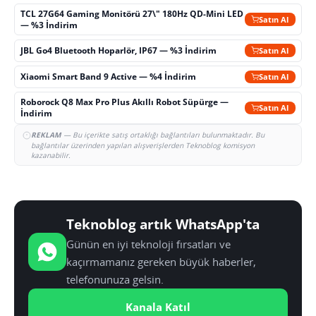
TCL 27G64 Gaming Monitörü 27\" 180Hz QD-Mini LED
Satın Al
— %3 İndirim
JBL Go4 Bluetooth Hoparlör, IP67 — %3 İndirim
Satın Al
Xiaomi Smart Band 9 Active — %4 İndirim
Satın Al
Roborock Q8 Max Pro Plus Akıllı Robot Süpürge —
Satın Al
İndirim
REKLAM
— Bu içerikte satış ortaklığı bağlantıları bulunmaktadır. Bu
bağlantılar üzerinden yapılan alışverişlerden Teknoblog komisyon
kazanabilir.
Teknoblog artık WhatsApp'ta
Günün en iyi teknoloji fırsatları ve
kaçırmamanız gereken büyük haberler,
telefonunuza gelsin.
Kanala Katıl