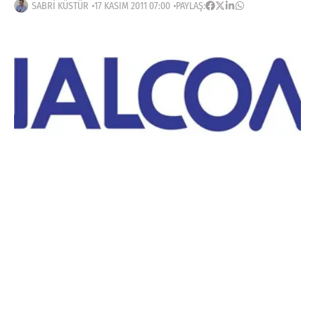
SABRI KÜSTÜR
17 KASIM 2011 07:00
PAYLAŞ:
Haberleri Kaçırma!
Teknoblog'u Google Arama'da
tercihli kaynağın yap ve En Çok
Okunan Haberler'de bizi daha sık
gör.