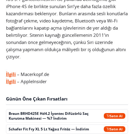
iPhone 4S ile birlikte sunulan Siri’ye daha fazla özellik
kazandırması bekleniyor. Bunların arasında sesli konutlarla
fotoğraf çekme, video kaydetme, Bluetooth veya Wi-Fi
bağlantılarını kapatıp açma işlevlerinin de yer aldığı da
belirtiliyor. Sitenin kaynağı güncellemenin 2011’in
sonundan önce gelmeyeceğinin, çünkü Siri üzerinde
çalışma yapmanın oldukça mâliyetli bir iş olduğunun altını
çiziyor.
İlgili
– Macerkopf.de
İlgili
– AppleInsider
Günün Öne Çıkan Fırsatları
Braun BRHD425E Hd4.2 İyontec Difüzörlü Saç
Satın Al
Kurutma Makinesi — %7 İndirim
Schafer Fit Fry XL 5 Lt Yağsız Fritöz — İndirim
Satın Al