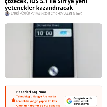
çözecek, iOS 5.1 ile Siri’ye yeni
yetenekler kazandıracak
SABRI KÜSTÜR
17 KASIM 2011 07:10
PAYLAŞ:
Haberleri Kaçırma!
Teknoblog'u Google Arama'da
tercihli kaynağın yap ve En Çok
Okunan Haberler'de bizi daha sık