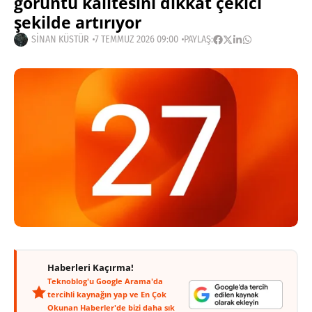
görüntü kalitesini dikkat çekici
şekilde artırıyor
SINAN KÜSTÜR
7 TEMMUZ 2026 09:00
PAYLAŞ:
Haberleri Kaçırma!
Teknoblog'u Google Arama'da
tercihli kaynağın yap ve En Çok
Okunan Haberler'de bizi daha sık