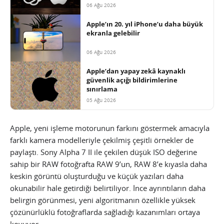
06 Ağu 2026
Apple’ın 20. yıl iPhone’u daha büyük
ekranla gelebilir
06 Ağu 2026
Apple’dan yapay zekâ kaynaklı
güvenlik açığı bildirimlerine
sınırlama
05 Ağu 2026
Apple, yeni işleme motorunun farkını göstermek amacıyla
farklı kamera modelleriyle çekilmiş çeşitli örnekler de
paylaştı. Sony Alpha 7 II ile çekilen düşük ISO değerine
sahip bir RAW fotoğrafta RAW 9’un, RAW 8’e kıyasla daha
keskin görüntü oluşturduğu ve küçük yazıları daha
okunabilir hale getirdiği belirtiliyor. İnce ayrıntıların daha
belirgin görünmesi, yeni algoritmanın özellikle yüksek
çözünürlüklü fotoğraflarda sağladığı kazanımları ortaya
koyuyor.