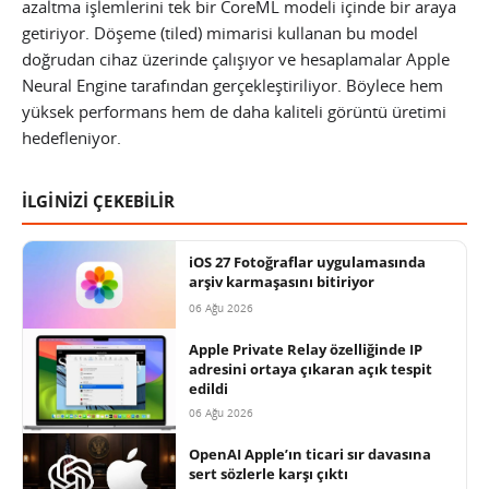
azaltma işlemlerini tek bir CoreML modeli içinde bir araya
getiriyor. Döşeme (tiled) mimarisi kullanan bu model
doğrudan cihaz üzerinde çalışıyor ve hesaplamalar Apple
Neural Engine tarafından gerçekleştiriliyor. Böylece hem
yüksek performans hem de daha kaliteli görüntü üretimi
hedefleniyor.
İLGİNİZİ ÇEKEBİLİR
iOS 27 Fotoğraflar uygulamasında
arşiv karmaşasını bitiriyor
06 Ağu 2026
Apple Private Relay özelliğinde IP
adresini ortaya çıkaran açık tespit
edildi
06 Ağu 2026
OpenAI Apple’ın ticari sır davasına
sert sözlerle karşı çıktı