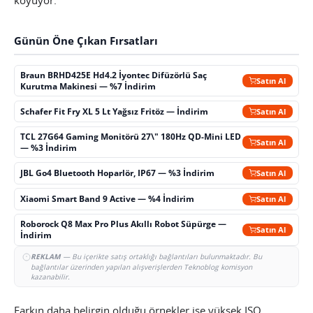
Günün Öne Çıkan Fırsatları
Braun BRHD425E Hd4.2 İyontec Difüzörlü Saç
Satın Al
Kurutma Makinesi — %7 İndirim
Schafer Fit Fry XL 5 Lt Yağsız Fritöz — İndirim
Satın Al
TCL 27G64 Gaming Monitörü 27\" 180Hz QD-Mini LED
Satın Al
— %3 İndirim
JBL Go4 Bluetooth Hoparlör, IP67 — %3 İndirim
Satın Al
Xiaomi Smart Band 9 Active — %4 İndirim
Satın Al
Roborock Q8 Max Pro Plus Akıllı Robot Süpürge —
Satın Al
İndirim
REKLAM
— Bu içerikte satış ortaklığı bağlantıları bulunmaktadır. Bu
bağlantılar üzerinden yapılan alışverişlerden Teknoblog komisyon
kazanabilir.
Farkın daha belirgin olduğu örnekler ise yüksek ISO