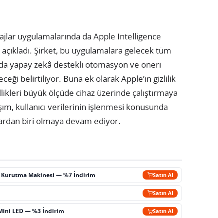
jlar uygulamalarında da Apple Intelligence
 açıkladı. Şirket, bu uygulamalara gelecek tüm
sa da yapay zekâ destekli otomasyon ve öneri
eği belirtiliyor. Buna ek olarak Apple’ın gizlilik
likleri büyük ölçüde cihaz üzerinde çalıştırmaya
m, kullanıcı verilerinin işlenmesi konusunda
lardan biri olmaya devam ediyor.
ç Kurutma Makinesi — %7 İndirim
Satın Al
m
Satın Al
Mini LED — %3 İndirim
Satın Al