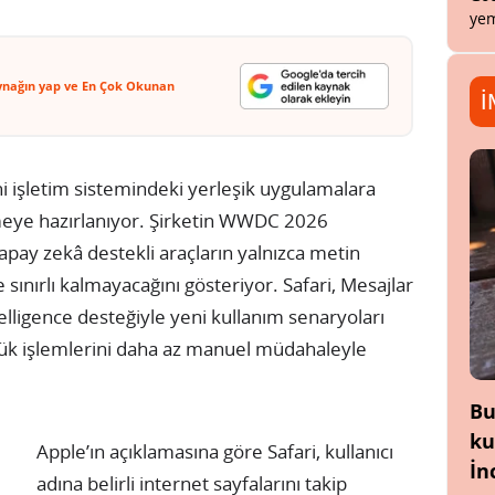
yem
ynağın yap ve En Çok Okunan
İ
ini işletim sistemindeki yerleşik uygulamalara
eye hazırlanıyor. Şirketin WWDC 2026
pay zekâ destekli araçların yalnızca metin
sınırlı kalmayacağını gösteriyor. Safari, Mesajlar
elligence desteğiyle yeni kullanım senaryoları
lük işlemlerini daha az manuel müdahaleyle
Bu
ku
Apple’ın açıklamasına göre Safari, kullanıcı
İn
adına belirli internet sayfalarını takip