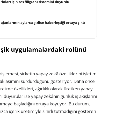
kıları için ses filigranı sistemini duyurdu
janlarının aylarca gizlice haberleştiği ortaya çıktı
leşik uygulamalardaki rolünü
şlemesi, şirketin yapay zekâ özelliklerini işletim
aklaşımını sürdürdüğünü gösteriyor. Daha önce
etme özellikleri, ağırlıklı olarak üretken yapay
 duyurular ise yapay zekânın günlük iş akışlarını
lenmeye başladığını ortaya koyuyor. Bu durum,
zca içerik üretimiyle sınırlı tutmadığını gösteren