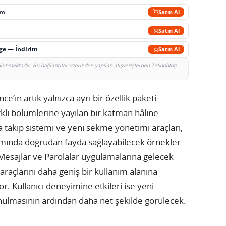
im
Satın Al
Satın Al
rge — İndirim
Satın Al
bulunmaktadır. Bu bağlantılar üzerinden yapılan alışverişlerden Teknoblog
ce’ın artık yalnızca ayrı bir özellik paketi
rklı bölümlerine yayılan bir katman hâline
fa takip sistemi ve yeni sekme yönetimi araçları,
anımında doğrudan fayda sağlayabilecek örnekler
Mesajlar ve Parolalar uygulamalarına gelecek
araçlarını daha geniş bir kullanım alanına
r. Kullanıcı deneyimine etkileri ise yeni
nulmasının ardından daha net şekilde görülecek.