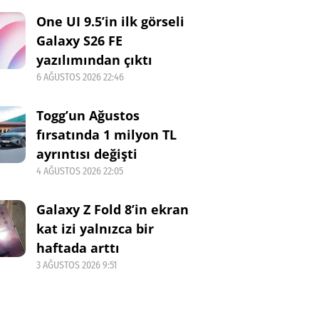
One UI 9.5’in ilk görseli
Galaxy S26 FE
yazılımından çıktı
6 AĞUSTOS 2026 22:46
Togg’un Ağustos
fırsatında 1 milyon TL
ayrıntısı değişti
4 AĞUSTOS 2026 22:05
Galaxy Z Fold 8’in ekran
kat izi yalnızca bir
haftada arttı
3 AĞUSTOS 2026 9:51