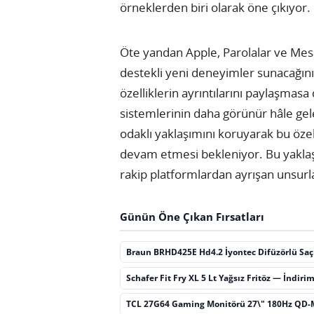
örneklerden biri olarak öne çıkıyor.
Öte yandan Apple, Parolalar ve Mesa
destekli yeni deneyimler sunacağını
özelliklerin ayrıntılarını paylaşma
sistemlerinin daha görünür hâle gelec
odaklı yaklaşımını koruyarak bu özel
devam etmesi bekleniyor. Bu yaklaşı
rakip platformlardan ayrışan unsur
Günün Öne Çıkan Fırsatları
Braun BRHD425E Hd4.2 İyontec Difüzörlü Sa
Schafer Fit Fry XL 5 Lt Yağsız Fritöz — İndiri
TCL 27G64 Gaming Monitörü 27\" 180Hz QD-