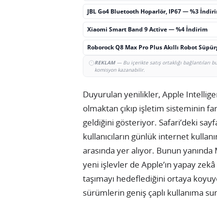
JBL Go4 Bluetooth Hoparlör, IP67 — %3 İndir
Xiaomi Smart Band 9 Active — %4 İndirim
Roborock Q8 Max Pro Plus Akıllı Robot Süpü
REKLAM
— Bu içerikte satış ortaklığı bağlantıları 
komisyon kazanabilir.
Duyurulan yenilikler, Apple Intelligen
olmaktan çıkıp işletim sisteminin fa
geldiğini gösteriyor. Safari’deki say
kullanıcıların günlük internet kull
arasında yer alıyor. Bunun yanında 
yeni işlevler de Apple’ın yapay zekâ 
taşımayı hedeflediğini ortaya koyuyo
sürümlerin geniş çaplı kullanıma su