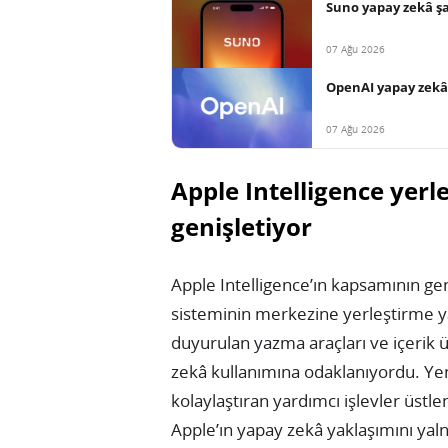
Suno yapay zekâ şar
07 Ağu 2026
OpenAI yapay zekâ a
07 Ağu 2026
Apple Intelligence yer
genişletiyor
Apple Intelligence’ın kapsamının geni
sisteminin merkezine yerleştirme y
duyurulan yazma araçları ve içerik ür
zekâ kullanımına odaklanıyordu. Yeni
kolaylaştıran yardımcı işlevler üst
Apple’ın yapay zekâ yaklaşımını yalnı