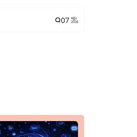
07
Ağu
2026