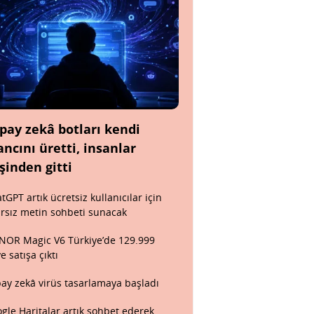
pay zekâ botları kendi
ancını üretti, insanlar
şinden gitti
tGPT artık ücretsiz kullanıcılar için
ırsız metin sohbeti sunacak
OR Magic V6 Türkiye’de 129.999
ye satışa çıktı
ay zekâ virüs tasarlamaya başladı
gle Haritalar artık sohbet ederek