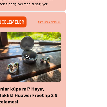
ek siparişi vermenizi sağlıyor
NCELEMELER
Tüm incelemeler >>
nlar küpe mi? Hayır,
laklık! Huawei FreeClip 2 S
celemesi