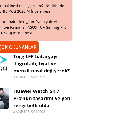
t makinesi mi, ızgara mı? Her ikisi de!
ENIC KCG 2026 M İncelemesi
eket hâlinde uygun fiyatlı yüksek
n performansı! ASUS TUF Gaming F16
607VJB) İncelemesi
ÇOK OKUNANLAR
Togg LFP bataryayı
doğruladı, fiyat ve
menzil nasıl değişecek?
5 AĞUSTOS 2026 12:45
Huawei Watch GT 7
Pro’nun tasarımı ve yeni
rengi belli oldu
3 AĞUSTOS 2026 22:23