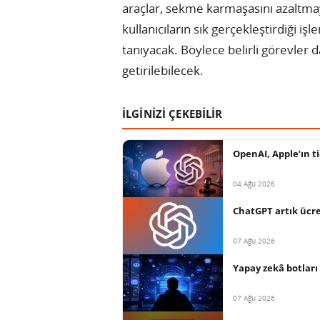
araçlar, sekme karmaşasını azaltmay
kullanıcıların sık gerçekleştirdiği i
tanıyacak. Böylece belirli görevler 
getirilebilecek.
İLGİNİZİ ÇEKEBİLİR
OpenAI, Apple’ın ti
04 Ağu 2026
ChatGPT artık ücret
07 Ağu 2026
Yapay zekâ botları 
07 Ağu 2026