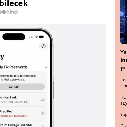
bilecek
Ş:
Ya
in
pe
Cha
sın
HON
TL’
Yap
Goo