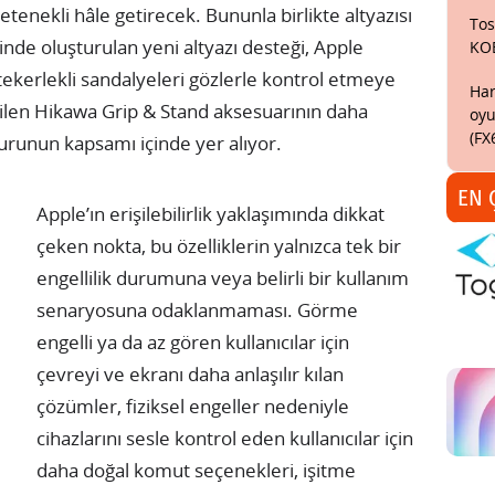
yetenekli hâle getirecek. Bununla birlikte altyazısı
Tos
nde oluşturulan yeni altyazı desteği, Apple
KO
ekerlekli sandalyeleri gözlerle kontrol etmeye
Har
tirilen Hikawa Grip & Stand aksesuarının daha
oyu
(FX
urunun kapsamı içinde yer alıyor.
EN 
Apple’ın erişilebilirlik yaklaşımında dikkat
çeken nokta, bu özelliklerin yalnızca tek bir
engellilik durumuna veya belirli bir kullanım
senaryosuna odaklanmaması. Görme
engelli ya da az gören kullanıcılar için
çevreyi ve ekranı daha anlaşılır kılan
çözümler, fiziksel engeller nedeniyle
cihazlarını sesle kontrol eden kullanıcılar için
daha doğal komut seçenekleri, işitme