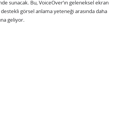
içinde sunacak. Bu, VoiceOver’ın geleneksel ekran
 destekli görsel anlama yeteneği arasında daha
na geliyor.
ç Kurutma Makinesi — %7 İndirim
Satın Al
m
Satın Al
Mini LED — %3 İndirim
Satın Al
im
Satın Al
Satın Al
rge — İndirim
Satın Al