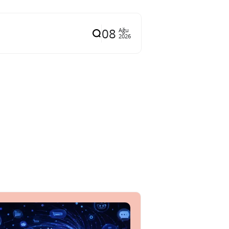
08
Ağu
2026