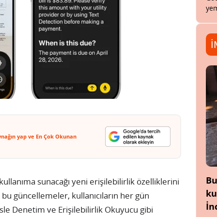
yem
İ
ynağın yap ve En Çok Okunan
Bu
llanıma sunacağı yeni erişilebilirlik özelliklerini
ku
 bu güncellemeler, kullanıcıların her gün
İn
e Denetim ve Erişilebilirlik Okuyucu gibi