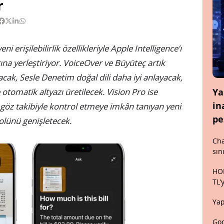
r
i erişilebilirlik özellikleriyle Apple Intelligence’ı
ına yerleştiriyor. VoiceOver ve Büyüteç artık
ayacak, Sesle Denetim doğal dili daha iyi anlayacak,
e otomatik altyazı üretilecek. Vision Pro ise
Ya
in
 göz takibiyle kontrol etmeye imkân tanıyan yeni
pe
 rolünü genişletecek.
Cha
sın
HON
TL’
Yap
Goo