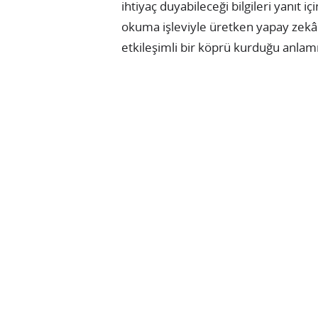
ihtiyaç duyabileceği bilgileri yanıt 
okuma işleviyle üretken yapay zekâ
etkileşimli bir köprü kurduğu anlamı
Braun BRHD425E Hd4.2 İyontec Difüzörlü Sa
Schafer Fit Fry XL 5 Lt Yağsız Fritöz — İndiri
TCL 27G64 Gaming Monitörü 27\" 180Hz QD-
JBL Go4 Bluetooth Hoparlör, IP67 — %3 İndir
Xiaomi Smart Band 9 Active — %4 İndirim
Roborock Q8 Max Pro Plus Akıllı Robot Süpü
REKLAM