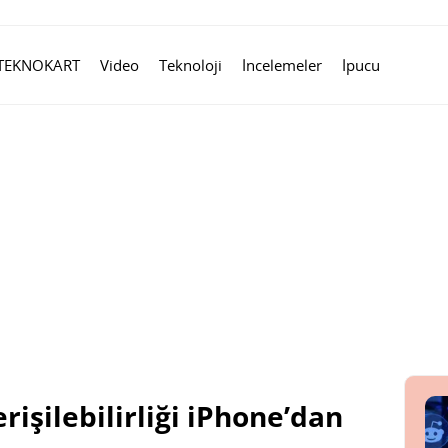
TEKNOKART
Video
Teknoloji
İncelemeler
İpucu
erişilebilirliği iPhone’dan