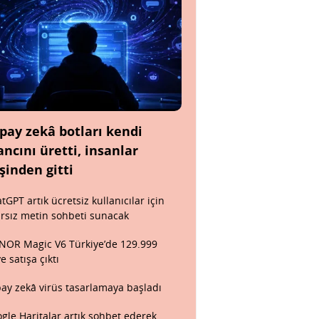
pay zekâ botları kendi
ancını üretti, insanlar
şinden gitti
tGPT artık ücretsiz kullanıcılar için
ırsız metin sohbeti sunacak
OR Magic V6 Türkiye’de 129.999
ye satışa çıktı
ay zekâ virüs tasarlamaya başladı
gle Haritalar artık sohbet ederek