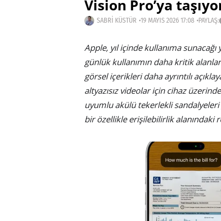
Vision Pro’ya taşıyo
SABRI KÜSTÜR
19 MAYIS 2026 17:08
PAYLAŞ:
Apple, yıl içinde kullanıma sunacağı yen
günlük kullanımın daha kritik alanlar
görsel içerikleri daha ayrıntılı açıkl
altyazısız videolar için cihaz üzerind
uyumlu akülü tekerlekli sandalyeleri
bir özellikle erişilebilirlik alanındaki