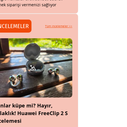
ek siparişi vermenizi sağlıyor
NCELEMELER
Tüm incelemeler >>
nlar küpe mi? Hayır,
laklık! Huawei FreeClip 2 S
celemesi