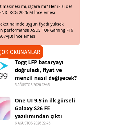
t makinesi mi, ızgara mı? Her ikisi de!
ENIC KCG 2026 M İncelemesi
eket hâlinde uygun fiyatlı yüksek
n performansı! ASUS TUF Gaming F16
607VJB) İncelemesi
ÇOK OKUNANLAR
Togg LFP bataryayı
doğruladı, fiyat ve
menzil nasıl değişecek?
5 AĞUSTOS 2026 12:45
One UI 9.5’in ilk görseli
Galaxy S26 FE
yazılımından çıktı
6 AĞUSTOS 2026 22:46