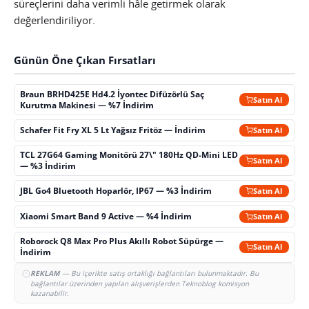
süreçlerini daha verimli hâle getirmek olarak
değerlendiriliyor.
Günün Öne Çıkan Fırsatları
Braun BRHD425E Hd4.2 İyontec Difüzörlü Saç
Satın Al
Kurutma Makinesi — %7 İndirim
Schafer Fit Fry XL 5 Lt Yağsız Fritöz — İndirim
Satın Al
TCL 27G64 Gaming Monitörü 27\" 180Hz QD-Mini LED
Satın Al
— %3 İndirim
JBL Go4 Bluetooth Hoparlör, IP67 — %3 İndirim
Satın Al
Xiaomi Smart Band 9 Active — %4 İndirim
Satın Al
Roborock Q8 Max Pro Plus Akıllı Robot Süpürge —
Satın Al
İndirim
REKLAM
— Bu içerikte satış ortaklığı bağlantıları bulunmaktadır. Bu
bağlantılar üzerinden yapılan alışverişlerden Teknoblog komisyon
kazanabilir.