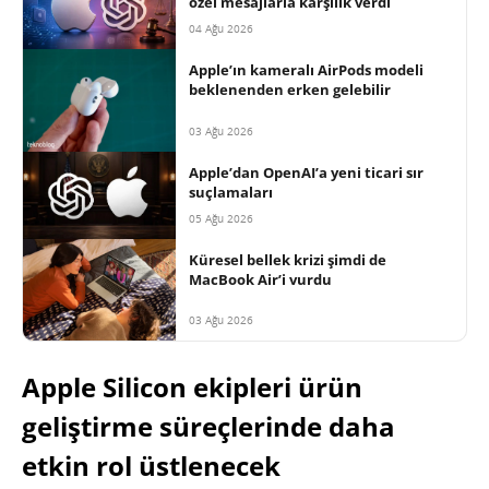
özel mesajlarla karşılık verdi
04 Ağu 2026
Apple’ın kameralı AirPods modeli
beklenenden erken gelebilir
03 Ağu 2026
Apple’dan OpenAI’a yeni ticari sır
suçlamaları
05 Ağu 2026
Küresel bellek krizi şimdi de
MacBook Air’i vurdu
03 Ağu 2026
Apple Silicon ekipleri ürün
geliştirme süreçlerinde daha
etkin rol üstlenecek