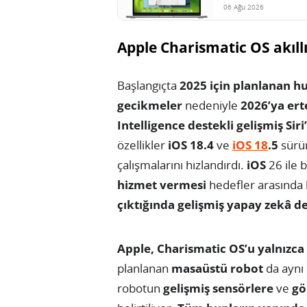
06 Ağu 2026
Apple Charismatic OS akıllı
Başlangıçta
2025 için planlanan h
gecikmeler
nedeniyle
2026’ya ert
Intelligence destekli gelişmiş Sir
özellikler
iOS 18.4
ve
iOS 18
.5
sürü
çalışmalarını hızlandırdı.
iOS
26 ile b
hizmet vermesi
hedefler arasında
çıktığında gelişmiş yapay zekâ de
Apple, Charismatic OS’u yalnızca 
planlanan
masaüstü robot
da aynı 
robotun
gelişmiş sensörlere
ve
gö