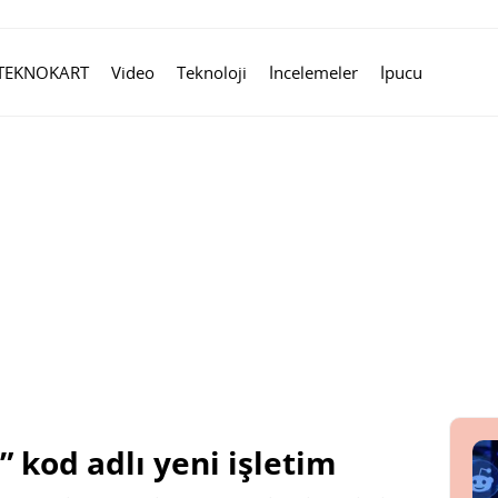
TEKNOKART
Video
Teknoloji
İncelemeler
İpucu
 kod adlı yeni işletim