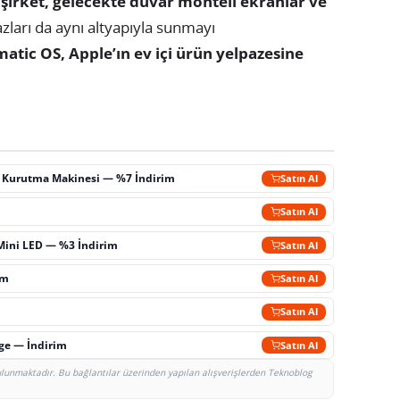
şirket, gelecekte duvar monteli ekranlar ve
hazları da aynı altyapıyla sunmayı
matic OS, Apple’ın ev içi ürün yelpazesine
ç Kurutma Makinesi — %7 İndirim
Satın Al
m
Satın Al
Mini LED — %3 İndirim
Satın Al
im
Satın Al
Satın Al
rge — İndirim
Satın Al
bulunmaktadır. Bu bağlantılar üzerinden yapılan alışverişlerden Teknoblog