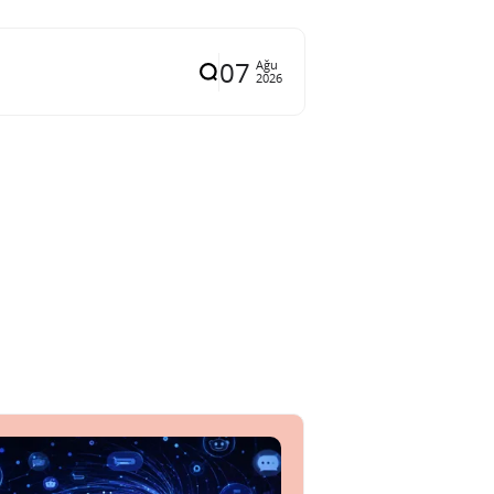
07
Ağu
2026