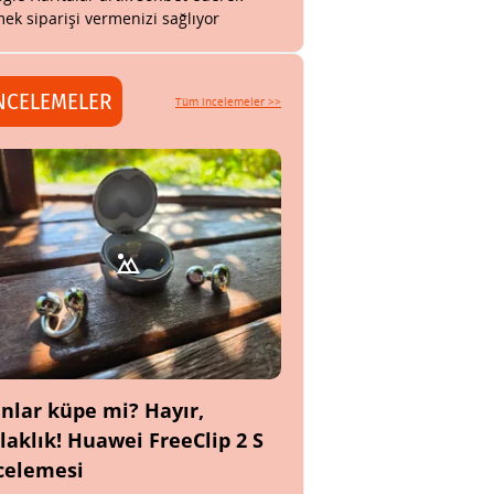
ek siparişi vermenizi sağlıyor
NCELEMELER
Tüm incelemeler >>
nlar küpe mi? Hayır,
laklık! Huawei FreeClip 2 S
celemesi