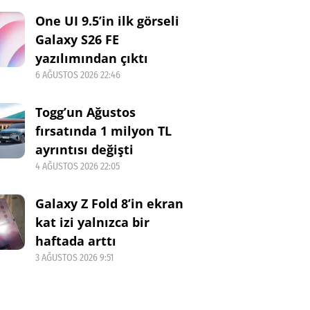
One UI 9.5’in ilk görseli
Galaxy S26 FE
yazılımından çıktı
6 AĞUSTOS 2026 22:46
Togg’un Ağustos
fırsatında 1 milyon TL
ayrıntısı değişti
4 AĞUSTOS 2026 22:05
Galaxy Z Fold 8’in ekran
kat izi yalnızca bir
haftada arttı
3 AĞUSTOS 2026 9:51