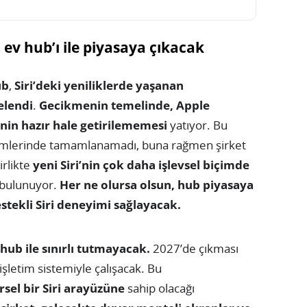
 ev hub’ı ile piyasaya çıkacak
ub
,
Siri’deki yeniliklerde yaşanan
elendi
.
Gecikmenin temelinde, Apple
i’nin hazır hale getirilememesi
yatıyor. Bu
mlerinde tamamlanamadı, buna rağmen şirket
irlikte
yeni Siri’nin çok daha işlevsel biçimde
 bulunuyor.
Her ne olursa olsun, hub piyasaya
stekli Siri deneyimi sağlayacak.
hub ile sınırlı tutmayacak.
2027’de çıkması
işletim sistemiyle çalışacak. Bu
rsel bir Siri arayüzüne
sahip olacağı