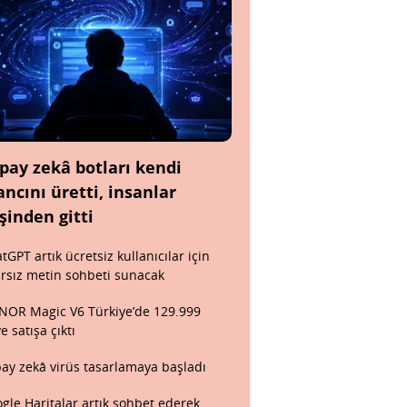
pay zekâ botları kendi
ancını üretti, insanlar
şinden gitti
tGPT artık ücretsiz kullanıcılar için
ırsız metin sohbeti sunacak
OR Magic V6 Türkiye’de 129.999
ye satışa çıktı
ay zekâ virüs tasarlamaya başladı
gle Haritalar artık sohbet ederek