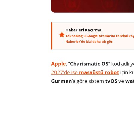
Haberleri Kaçırma!
Teknoblog'u Google Arama'da tercihli ka
Haberler'de bizi daha sık gör.
Apple
, “
Charismatic OS
” kod adlı 
2027’de ise
masaüstü robot
için k
Gurman
’a göre sistem
tvOS
ve
wa