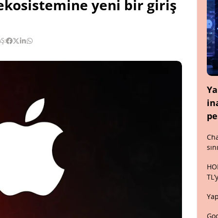
 ekosistemine yeni bir giriş
Ş:
Ya
in
pe
Cha
sın
HON
TL’
Yap
Goo