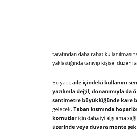
tarafından daha rahat kullanılmasın
yaklaştığında tanıyıp kişisel düzeni 
Bu yapı,
aile içindeki kullanım se
yazılımla değil, donanımıyla da 
santimetre büyüklüğünde kare b
gelecek.
Taban kısmında hoparlö
komutlar
için daha iyi algılama sa
üzerinde veya duvara monte şekil