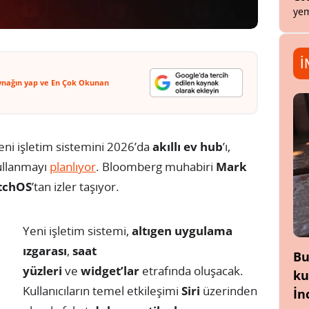
yem
İ
ynağın yap ve En Çok Okunan
yeni işletim sistemini 2026’da
akıllı ev hub
’ı,
ullanmayı
planlıyor
. Bloomberg muhabiri
Mark
tchOS
’tan izler taşıyor.
Yeni işletim sistemi,
altıgen uygulama
ızgarası
,
saat
Bu
yüzleri
ve
widget’lar
etrafında oluşacak.
ku
Kullanıcıların temel etkileşimi
Siri
üzerinden
İn