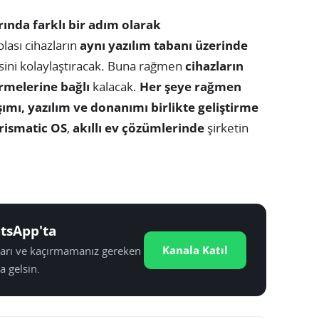
arında farklı bir adım olarak
lası cihazların
aynı yazılım tabanı üzerinde
sini kolaylaştıracak. Buna rağmen
cihazların
irmelerine bağlı
kalacak.
Her şeye rağmen
şımı, yazılım ve donanımı birlikte geliştirme
rismatic OS
,
akıllı ev çözümlerinde
şirketin
tsApp'ta
Kanala Katıl
tları ve kaçırmamanız gereken
a gelsin.