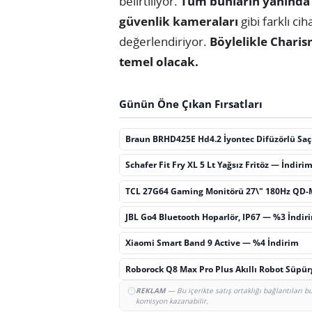
belirtiliyor.
Tüm bunların yanında 
güvenlik kameraları
gibi farklı ci
değerlendiriyor.
Böylelikle Charis
temel olacak.
Günün Öne Çıkan Fırsatları
Braun BRHD425E Hd4.2 İyontec Difüzörlü Sa
Schafer Fit Fry XL 5 Lt Yağsız Fritöz — İndiri
TCL 27G64 Gaming Monitörü 27\" 180Hz QD-
JBL Go4 Bluetooth Hoparlör, IP67 — %3 İndir
Xiaomi Smart Band 9 Active — %4 İndirim
Roborock Q8 Max Pro Plus Akıllı Robot Süpü
REKLAM
— Bu içerikte satış ortaklığı bağlantıları 
komisyon kazanabilir.