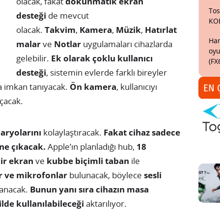
olacak, fakat
dokunmatik ekran
Tos
desteği
de mevcut
KO
olacak.
Takvim
,
Kamera
,
Müzik
,
Hatırlat
Har
malar
ve
Notlar
uygulamaları cihazlarda
oyu
gelebilir.
Ek olarak çoklu kullanıcı
(FX
desteği
, sistemin evlerde farklı bireyler
a imkan tanıyacak.
Ön kamera
, kullanıcıyı
EN 
açacak.
naryolarını
kolaylaştıracak.
Fakat cihaz sadece
öne çıkacak.
Apple’ın planladığı hub,
18
ir ekran
ve
kubbe biçimli taban
ile
r ve mikrofonlar
bulunacak, böylece
sesli
ğlanacak.
Bunun yanı sıra cihazın masa
de kullanılabileceği
aktarılıyor.