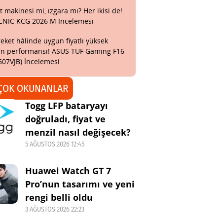
t makinesi mi, ızgara mı? Her ikisi de!
ENIC KCG 2026 M İncelemesi
eket hâlinde uygun fiyatlı yüksek
n performansı! ASUS TUF Gaming F16
607VJB) İncelemesi
ÇOK OKUNANLAR
Togg LFP bataryayı
doğruladı, fiyat ve
menzil nasıl değişecek?
5 AĞUSTOS 2026 12:45
Huawei Watch GT 7
Pro’nun tasarımı ve yeni
rengi belli oldu
3 AĞUSTOS 2026 22:23