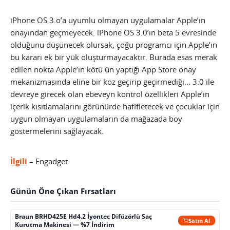
iPhone OS 3.o’a uyumlu olmayan uygulamalar Apple’ın
onayından geçmeyecek. iPhone OS 3.0’ın beta 5 evresinde
olduğunu düşünecek olursak, çoğu programcı için Apple’ın
bu kararı ek bir yük oluşturmayacaktır. Burada esas merak
edilen nokta Apple’ın kötü ün yaptığı App Store onay
mekanizmasında eline bir koz geçirip geçirmediği… 3.0 ile
devreye girecek olan ebeveyn kontrol özellikleri Apple’ın
içerik kısıtlamalarını görünürde hafifletecek ve çocuklar için
uygun olmayan uygulamaların da mağazada boy
göstermelerini sağlayacak.
İlgili
– Engadget
Günün Öne Çıkan Fırsatları
Braun BRHD425E Hd4.2 İyontec Difüzörlü Saç
Satın Al
Kurutma Makinesi — %7 İndirim