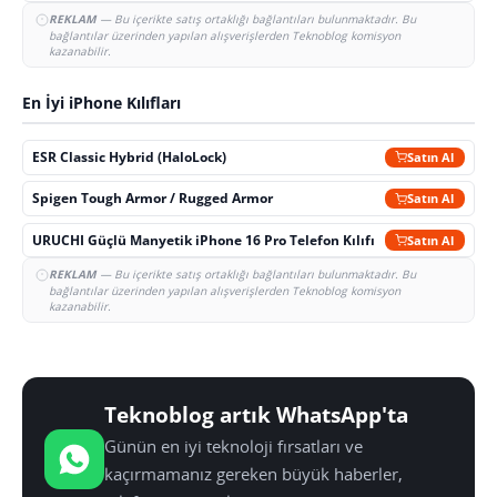
REKLAM
— Bu içerikte satış ortaklığı bağlantıları bulunmaktadır. Bu
bağlantılar üzerinden yapılan alışverişlerden Teknoblog komisyon
kazanabilir.
En İyi iPhone Kılıfları
ESR Classic Hybrid (HaloLock)
Satın Al
Spigen Tough Armor / Rugged Armor
Satın Al
URUCHI Güçlü Manyetik iPhone 16 Pro Telefon Kılıfı
Satın Al
REKLAM
— Bu içerikte satış ortaklığı bağlantıları bulunmaktadır. Bu
bağlantılar üzerinden yapılan alışverişlerden Teknoblog komisyon
kazanabilir.
Teknoblog artık WhatsApp'ta
Günün en iyi teknoloji fırsatları ve
kaçırmamanız gereken büyük haberler,