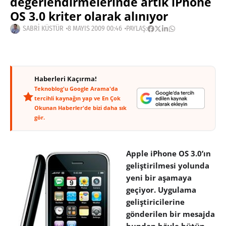
değerlendirmelerinde artık iPhone
OS 3.0 kriter olarak alınıyor
SABRI KÜSTÜR
8 MAYIS 2009 00:46
PAYLAŞ:
Haberleri Kaçırma!
Teknoblog'u Google Arama'da
tercihli kaynağın yap ve En Çok
Okunan Haberler'de bizi daha sık
gör.
Apple iPhone OS 3.0’ın
geliştirilmesi yolunda
yeni bir aşamaya
geçiyor. Uygulama
geliştiricilerine
gönderilen bir mesajda