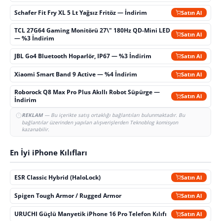
Schafer Fit Fry XL 5 Lt Yağsız Fritöz — İndirim
Satın Al
TCL 27G64 Gaming Monitörü 27\" 180Hz QD-Mini LED
Satın Al
— %3 İndirim
JBL Go4 Bluetooth Hoparlör, IP67 — %3 İndirim
Satın Al
Xiaomi Smart Band 9 Active — %4 İndirim
Satın Al
Roborock Q8 Max Pro Plus Akıllı Robot Süpürge —
Satın Al
İndirim
REKLAM
— Bu içerikte satış ortaklığı bağlantıları bulunmaktadır. Bu
bağlantılar üzerinden yapılan alışverişlerden Teknoblog komisyon
kazanabilir.
En İyi iPhone Kılıfları
ESR Classic Hybrid (HaloLock)
Satın Al
Spigen Tough Armor / Rugged Armor
Satın Al
URUCHI Güçlü Manyetik iPhone 16 Pro Telefon Kılıfı
Satın Al