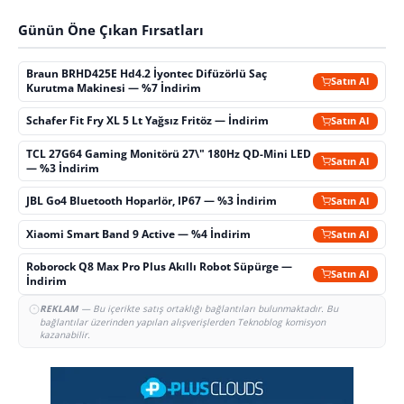
Günün Öne Çıkan Fırsatları
Braun BRHD425E Hd4.2 İyontec Difüzörlü Saç
Satın Al
Kurutma Makinesi — %7 İndirim
Schafer Fit Fry XL 5 Lt Yağsız Fritöz — İndirim
Satın Al
TCL 27G64 Gaming Monitörü 27\" 180Hz QD-Mini LED
Satın Al
— %3 İndirim
JBL Go4 Bluetooth Hoparlör, IP67 — %3 İndirim
Satın Al
Xiaomi Smart Band 9 Active — %4 İndirim
Satın Al
Roborock Q8 Max Pro Plus Akıllı Robot Süpürge —
Satın Al
İndirim
REKLAM
— Bu içerikte satış ortaklığı bağlantıları bulunmaktadır. Bu
bağlantılar üzerinden yapılan alışverişlerden Teknoblog komisyon
kazanabilir.