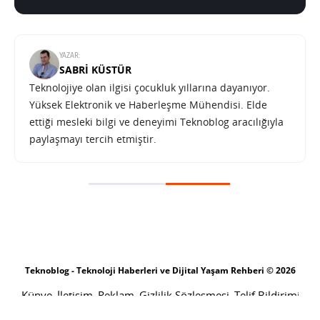
YAZAR:
SABRI KÜSTÜR
Teknolojiye olan ilgisi çocukluk yıllarına dayanıyor.
Yüksek Elektronik ve Haberleşme Mühendisi. Elde
ettiği mesleki bilgi ve deneyimi Teknoblog aracılığıyla
paylaşmayı tercih etmiştir.
Stokta kalan BlackBerry PlayBook’ların RIM’e mâliyeti 485 milyon dolar
SONRAKI HABER
TEKNOLOJI
ANA SAYFA
Stokta kalan BlackBerry
PlayBook’ların RIM’e mâliyeti 485
milyon dolar
SABRI KÜSTÜR
3 ARALIK 2011 13:22
PAYLAŞ: