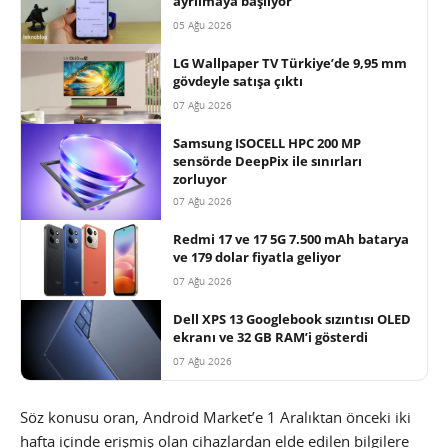
ayrılmaya başlıyor
05 Ağu 2026
LG Wallpaper TV Türkiye’de 9,95 mm
gövdeyle satışa çıktı
07 Ağu 2026
Samsung ISOCELL HPC 200 MP
sensörde DeepPix ile sınırları
zorluyor
07 Ağu 2026
Redmi 17 ve 17 5G 7.500 mAh batarya
ve 179 dolar fiyatla geliyor
07 Ağu 2026
Dell XPS 13 Googlebook sızıntısı OLED
ekranı ve 32 GB RAM’i gösterdi
07 Ağu 2026
Söz konusu oran, Android Market’e 1 Aralıktan önceki iki
hafta içinde erişmiş olan cihazlardan elde edilen bilgilere