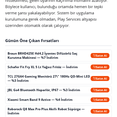
hissedilmesi, gelen uyarının kaçırılma ihtimalini azaltıyor.
Böylece kullanıcı, bulunduğu ortamda hemen bir tepki
verme şansı yakalayabiliyor. Sistem bir uygulama
kurulumuna gerek olmadan, Play Services altyapısı
üzerinden otomatik olarak çalışıyor.
Günün Öne Çıkan Fırsatları
Braun BRHD425E Hd4.2 İyontec Difüzörlü Saç
Satın Al
Kurutma Makinesi — %7 İndirim
Schafer Fit Fry XL 5 Lt Yağsız Fritöz — İndirim
Satın Al
TCL 27G64 Gaming Monitörü 27\" 180Hz QD-Mini LED
Satın Al
— %3 İndirim
JBL Go4 Bluetooth Hoparlör, IP67 — %3 İndirim
Satın Al
Xiaomi Smart Band 9 Active — %4 İndirim
Satın Al
Roborock Q8 Max Pro Plus Akıllı Robot Süpürge —
Satın Al
İndirim