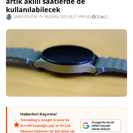
artık akıllı saatlerde de
kullanılabilecek
SABRI KÜSTÜR
14 HAZIRAN 2025 08:27
PAYLAŞ:
Haberleri Kaçırma!
Teknoblog'u Google Arama'da
tercihli kaynağın yap ve En Çok
Okunan Haberler'de bizi daha sık