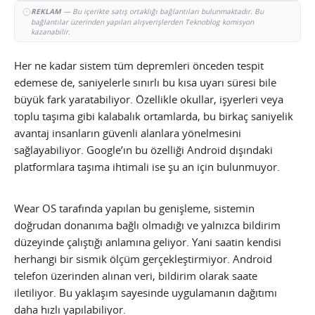
REKLAM
— Bu içerikte satış ortaklığı bağlantıları bulunmaktadır. Bu
bağlantılar üzerinden yapılan alışverişlerden Teknoblog komisyon
kazanabilir.
Her ne kadar sistem tüm depremleri önceden tespit
edemese de, saniyelerle sınırlı bu kısa uyarı süresi bile
büyük fark yaratabiliyor. Özellikle okullar, işyerleri veya
toplu taşıma gibi kalabalık ortamlarda, bu birkaç saniyelik
avantaj insanların güvenli alanlara yönelmesini
sağlayabiliyor. Google’ın bu özelliği Android dışındaki
platformlara taşıma ihtimali ise şu an için bulunmuyor.
Wear OS tarafında yapılan bu genişleme, sistemin
doğrudan donanıma bağlı olmadığı ve yalnızca bildirim
düzeyinde çalıştığı anlamına geliyor. Yani saatin kendisi
herhangi bir sismik ölçüm gerçekleştirmiyor. Android
telefon üzerinden alınan veri, bildirim olarak saate
iletiliyor. Bu yaklaşım sayesinde uygulamanın dağıtımı
daha hızlı yapılabiliyor.