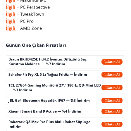
İlgili
– PC Perspective
İlgili
– TweakTown
İlgili
– PC Pro
İlgili
– AMD Zone
Günün Öne Çıkan Fırsatları
Braun BRHD425E Hd4.2 İyontec Difüzörlü Saç
Satın Al
Kurutma Makinesi — %7 İndirim
Schafer Fit Fry XL 5 Lt Yağsız Fritöz — İndirim
Satın Al
TCL 27G64 Gaming Monitörü 27\" 180Hz QD-Mini LED
Satın Al
— %3 İndirim
JBL Go4 Bluetooth Hoparlör, IP67 — %3 İndirim
Satın Al
Xiaomi Smart Band 9 Active — %4 İndirim
Satın Al
Roborock Q8 Max Pro Plus Akıllı Robot Süpürge —
Satın Al
İndirim