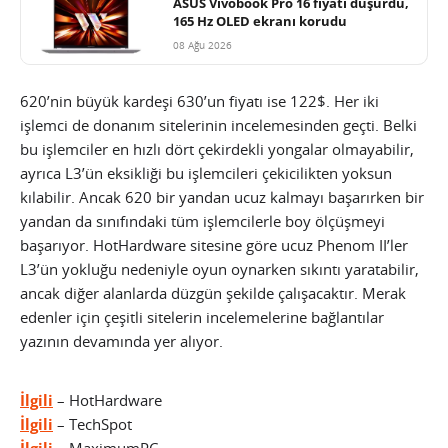
ASUS Vivobook Pro 16 fiyatı düşürdü,
165 Hz OLED ekranı korudu
08 Ağu 2026
620’nin büyük kardeşi 630’un fiyatı ise 122$. Her iki
işlemci de donanım sitelerinin incelemesinden geçti. Belki
bu işlemciler en hızlı dört çekirdekli yongalar olmayabilir,
ayrıca L3’ün eksikliği bu işlemcileri çekicilikten yoksun
kılabilir. Ancak 620 bir yandan ucuz kalmayı başarırken bir
yandan da sınıfındaki tüm işlemcilerle boy ölçüşmeyi
başarıyor. HotHardware sitesine göre ucuz Phenom II’ler
L3’ün yokluğu nedeniyle oyun oynarken sıkıntı yaratabilir,
ancak diğer alanlarda düzgün şekilde çalışacaktır. Merak
edenler için çeşitli sitelerin incelemelerine bağlantılar
yazının devamında yer alıyor.
İlgili
– HotHardware
İlgili
– TechSpot
İlgili
– MaximumPC