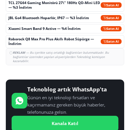
TCL 27G64 Gaming Monitörü 27\" 180Hz QD-Mini LED
Satın Al
— %3 İndirim
JBL Go4 Bluetooth Hoparlör, IP67 — %3 İndirim
Satın Al
Xiaomi Smart Band 9 Active — %4 İndirim
Satın Al
Roborock Q8 Max Pro Plus Akıllı Robot Süpürge —
Satın Al
İndirim
REKLAM
— Bu içerikte satış ortaklığı bağlantıları bulunmaktadır. Bu
bağlantılar üzerinden yapılan alışverişlerden Teknoblog komisyon
kazanabilir.
Teknoblog artık WhatsApp'ta
Günün en iyi teknoloji fırsatları ve
kaçırmamanız gereken büyük haberler,
telefonunuza gelsin.
Kanala Katıl