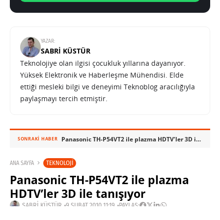
YAZAR:
SABRI KÜSTÜR
Teknolojiye olan ilgisi çocukluk yıllarına dayanıyor.
Yüksek Elektronik ve Haberleşme Mühendisi. Elde
ettiği mesleki bilgi ve deneyimi Teknoblog aracılığıyla
paylaşmayı tercih etmiştir.
Panasonic TH-P54VT2 ile plazma HDTV’ler 3D ile tanışıyor
SONRAKI HABER
TEKNOLOJI
ANA SAYFA
Panasonic TH-P54VT2 ile plazma
HDTV’ler 3D ile tanışıyor
SABRI KÜSTÜR
9 ŞUBAT 2010 11:19
PAYLAŞ: