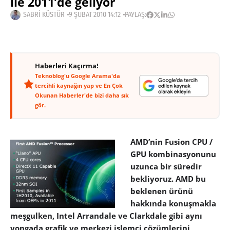
ile 2011’de geliyor
SABRI KÜSTÜR
9 ŞUBAT 2010 14:12
PAYLAŞ:
Haberleri Kaçırma!
Teknoblog'u Google Arama'da
tercihli kaynağın yap ve En Çok
Okunan Haberler'de bizi daha sık
gör.
AMD’nin Fusion CPU /
GPU kombinasyonunu
uzunca bir süredir
bekliyoruz. AMD bu
beklenen ürünü
hakkında konuşmakla
meşgulken, Intel Arrandale ve Clarkdale gibi aynı
yongada grafik ve merkezi işlemci çözümlerini