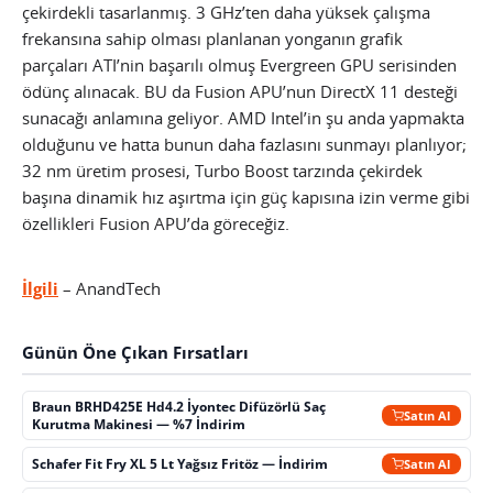
çekirdekli tasarlanmış. 3 GHz’ten daha yüksek çalışma
frekansına sahip olması planlanan yonganın grafik
parçaları ATI’nin başarılı olmuş Evergreen GPU serisinden
ödünç alınacak. BU da Fusion APU’nun DirectX 11 desteği
sunacağı anlamına geliyor. AMD Intel’in şu anda yapmakta
olduğunu ve hatta bunun daha fazlasını sunmayı planlıyor;
32 nm üretim prosesi, Turbo Boost tarzında çekirdek
başına dinamik hız aşırtma için güç kapısına izin verme gibi
özellikleri Fusion APU’da göreceğiz.
İlgili
– AnandTech
Günün Öne Çıkan Fırsatları
Braun BRHD425E Hd4.2 İyontec Difüzörlü Saç
Satın Al
Kurutma Makinesi — %7 İndirim
Schafer Fit Fry XL 5 Lt Yağsız Fritöz — İndirim
Satın Al