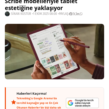
Scribe modelleriyle tablet
estetiğine yaklaşıyor
SINAN KÜSTÜR
1 EKIM 2025 08:00
PAYLAŞ:
Haberleri Kaçırma!
Teknoblog'u Google Arama'da
tercihli kaynağın yap ve En Çok
Okunan Haberler'de bizi daha sık