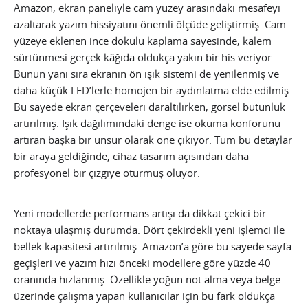
Amazon, ekran paneliyle cam yüzey arasındaki mesafeyi
azaltarak yazım hissiyatını önemli ölçüde geliştirmiş. Cam
yüzeye eklenen ince dokulu kaplama sayesinde, kalem
sürtünmesi gerçek kâğıda oldukça yakın bir his veriyor.
Bunun yanı sıra ekranın ön ışık sistemi de yenilenmiş ve
daha küçük LED’lerle homojen bir aydınlatma elde edilmiş.
Bu sayede ekran çerçeveleri daraltılırken, görsel bütünlük
artırılmış. Işık dağılımındaki denge ise okuma konforunu
artıran başka bir unsur olarak öne çıkıyor. Tüm bu detaylar
bir araya geldiğinde, cihaz tasarım açısından daha
profesyonel bir çizgiye oturmuş oluyor.
Yeni modellerde performans artışı da dikkat çekici bir
noktaya ulaşmış durumda. Dört çekirdekli yeni işlemci ile
bellek kapasitesi artırılmış. Amazon’a göre bu sayede sayfa
geçişleri ve yazım hızı önceki modellere göre yüzde 40
oranında hızlanmış. Özellikle yoğun not alma veya belge
üzerinde çalışma yapan kullanıcılar için bu fark oldukça