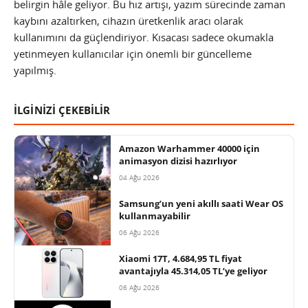
belirgin hâle geliyor. Bu hız artışı, yazım sürecinde zaman
kaybını azaltırken, cihazın üretkenlik aracı olarak
kullanımını da güçlendiriyor. Kısacası sadece okumakla
yetinmeyen kullanıcılar için önemli bir güncelleme
yapılmış.
İLGİNİZİ ÇEKEBİLİR
Amazon Warhammer 40000 için
animasyon dizisi hazırlıyor
04 Ağu 2026
Samsung’un yeni akıllı saati Wear OS
kullanmayabilir
06 Ağu 2026
Xiaomi 17T, 4.684,95 TL fiyat
avantajıyla 45.314,05 TL’ye geliyor
06 Ağu 2026