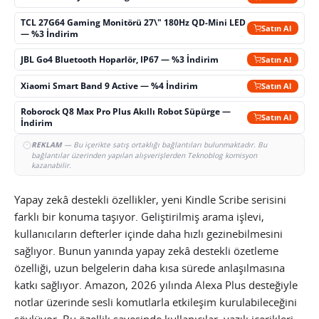
TCL 27G64 Gaming Monitörü 27\" 180Hz QD-Mini LED
Satın Al
— %3 İndirim
JBL Go4 Bluetooth Hoparlör, IP67 — %3 İndirim
Satın Al
Xiaomi Smart Band 9 Active — %4 İndirim
Satın Al
Roborock Q8 Max Pro Plus Akıllı Robot Süpürge —
Satın Al
İndirim
REKLAM
— Bu içerikte satış ortaklığı bağlantıları bulunmaktadır. Bu
bağlantılar üzerinden yapılan alışverişlerden Teknoblog komisyon
kazanabilir.
Yapay zekâ destekli özellikler, yeni Kindle Scribe serisini
farklı bir konuma taşıyor. Geliştirilmiş arama işlevi,
kullanıcıların defterler içinde daha hızlı gezinebilmesini
sağlıyor. Bunun yanında yapay zekâ destekli özetleme
özelliği, uzun belgelerin daha kısa sürede anlaşılmasına
katkı sağlıyor. Amazon, 2026 yılında Alexa Plus desteğiyle
notlar üzerinde sesli komutlarla etkileşim kurulabileceğini
söylüyor. Bu özellik sayesinde kullanıcılar, yazılı içerikleri