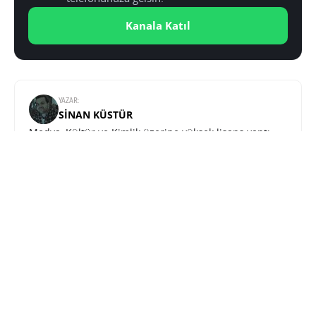
Kanala Katıl
YAZAR:
SINAN KÜSTÜR
Medya, Kültür ve Kimlik üzerine yüksek lisans yaptı.
Teknolojiye olan ilgisini ve eğitiminin sunduğu
donanımı Teknoblog çatısı altında sunuyor.
Teknoblog - Teknoloji Haberleri ve Dijital Yaşam Rehberi © 2026