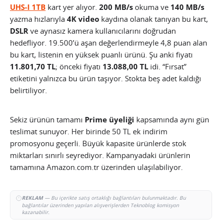
UHS-I 1TB
kart yer alıyor.
200 MB/s
okuma ve
140 MB/s
yazma hızlarıyla
4K video
kaydına olanak tanıyan bu kart,
DSLR
ve aynasız kamera kullanıcılarını doğrudan
hedefliyor. 19.500’ü aşan değerlendirmeyle 4,8 puan alan
bu kart, listenin en yüksek puanlı ürünü. Şu anki fiyatı
11.801,70 TL
; önceki fiyatı
13.088,00 TL
idi. “Fırsat”
etiketini yalnızca bu ürün taşıyor. Stokta beş adet kaldığı
belirtiliyor.
Sekiz ürünün tamamı
Prime üyeliği
kapsamında aynı gün
teslimat sunuyor. Her birinde 50 TL ek indirim
promosyonu geçerli. Büyük kapasite ürünlerde stok
miktarları sınırlı seyrediyor. Kampanyadaki ürünlerin
tamamına Amazon.com.tr üzerinden ulaşılabiliyor.
REKLAM
— Bu içerikte satış ortaklığı bağlantıları bulunmaktadır. Bu
bağlantılar üzerinden yapılan alışverişlerden Teknoblog komisyon
kazanabilir.