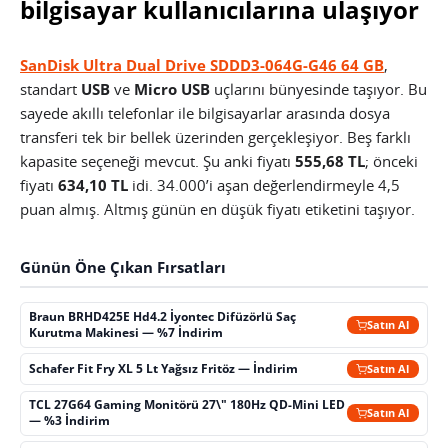
bilgisayar kullanıcılarına ulaşıyor
SanDisk Ultra Dual Drive SDDD3-064G-G46 64 GB
,
standart
USB
ve
Micro USB
uçlarını bünyesinde taşıyor. Bu
sayede akıllı telefonlar ile bilgisayarlar arasında dosya
transferi tek bir bellek üzerinden gerçekleşiyor. Beş farklı
kapasite seçeneği mevcut. Şu anki fiyatı
555,68 TL
; önceki
fiyatı
634,10 TL
idi. 34.000’i aşan değerlendirmeyle 4,5
puan almış. Altmış günün en düşük fiyatı etiketini taşıyor.
Günün Öne Çıkan Fırsatları
Braun BRHD425E Hd4.2 İyontec Difüzörlü Saç
Satın Al
Kurutma Makinesi — %7 İndirim
Schafer Fit Fry XL 5 Lt Yağsız Fritöz — İndirim
Satın Al
TCL 27G64 Gaming Monitörü 27\" 180Hz QD-Mini LED
Satın Al
— %3 İndirim