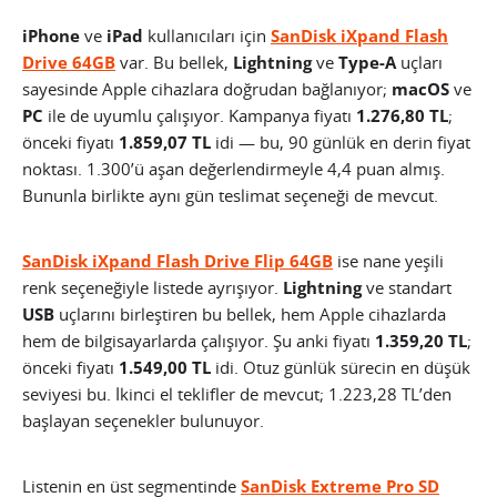
iPhone
ve
iPad
kullanıcıları için
SanDisk iXpand Flash
Drive 64GB
var. Bu bellek,
Lightning
ve
Type-A
uçları
sayesinde Apple cihazlara doğrudan bağlanıyor;
macOS
ve
PC
ile de uyumlu çalışıyor. Kampanya fiyatı
1.276,80 TL
;
önceki fiyatı
1.859,07 TL
idi — bu, 90 günlük en derin fiyat
noktası. 1.300’ü aşan değerlendirmeyle 4,4 puan almış.
Bununla birlikte aynı gün teslimat seçeneği de mevcut.
SanDisk iXpand Flash Drive Flip 64GB
ise nane yeşili
renk seçeneğiyle listede ayrışıyor.
Lightning
ve standart
USB
uçlarını birleştiren bu bellek, hem Apple cihazlarda
hem de bilgisayarlarda çalışıyor. Şu anki fiyatı
1.359,20 TL
;
önceki fiyatı
1.549,00 TL
idi. Otuz günlük sürecin en düşük
seviyesi bu. İkinci el teklifler de mevcut; 1.223,28 TL’den
başlayan seçenekler bulunuyor.
Listenin en üst segmentinde
SanDisk Extreme Pro SD