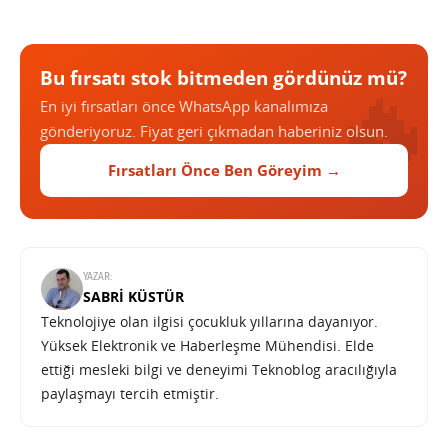
Bu fırsatı stok bitmeden gördünüz mü?
En iyi fırsatları önce WhatsApp kanalımıza
gönderiyoruz. Fiyat geri çıkmadan haberiniz olsun.
Fırsatları Önce Ben Göreyim →
YAZAR:
SABRI KÜSTÜR
Teknolojiye olan ilgisi çocukluk yıllarına dayanıyor.
Yüksek Elektronik ve Haberleşme Mühendisi. Elde
ettiği mesleki bilgi ve deneyimi Teknoblog aracılığıyla
paylaşmayı tercih etmiştir.