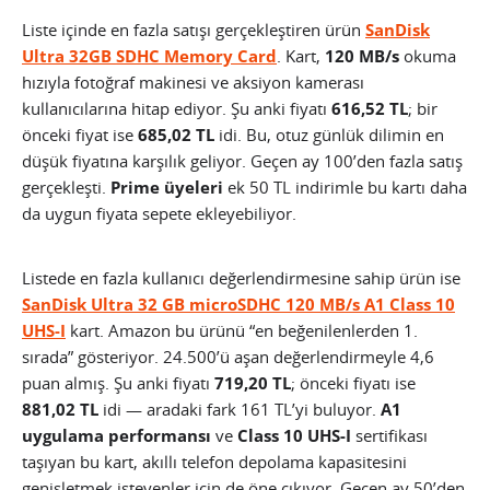
Liste içinde en fazla satışı gerçekleştiren ürün
SanDisk
Ultra 32GB SDHC Memory Card
. Kart,
120 MB/s
okuma
hızıyla fotoğraf makinesi ve aksiyon kamerası
kullanıcılarına hitap ediyor. Şu anki fiyatı
616,52 TL
; bir
önceki fiyat ise
685,02 TL
idi. Bu, otuz günlük dilimin en
düşük fiyatına karşılık geliyor. Geçen ay 100’den fazla satış
gerçekleşti.
Prime üyeleri
ek 50 TL indirimle bu kartı daha
da uygun fiyata sepete ekleyebiliyor.
Listede en fazla kullanıcı değerlendirmesine sahip ürün ise
SanDisk Ultra 32 GB microSDHC 120 MB/s A1 Class 10
UHS-I
kart. Amazon bu ürünü “en beğenilenlerden 1.
sırada” gösteriyor. 24.500’ü aşan değerlendirmeyle 4,6
puan almış. Şu anki fiyatı
719,20 TL
; önceki fiyatı ise
881,02 TL
idi — aradaki fark 161 TL’yi buluyor.
A1
uygulama performansı
ve
Class 10 UHS-I
sertifikası
taşıyan bu kart, akıllı telefon depolama kapasitesini
genişletmek isteyenler için de öne çıkıyor. Geçen ay 50’den