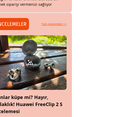
ek siparişi vermenizi sağlıyor
NCELEMELER
Tüm incelemeler >>
nlar küpe mi? Hayır,
laklık! Huawei FreeClip 2 S
celemesi