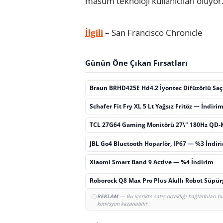
masum teknoloji kullanıcıları oluyor
İlgili
– San Francisco Chronicle
Günün Öne Çıkan Fırsatları
Braun BRHD425E Hd4.2 İyontec Difüzörlü Sa
Schafer Fit Fry XL 5 Lt Yağsız Fritöz — İndiri
TCL 27G64 Gaming Monitörü 27\" 180Hz QD-
JBL Go4 Bluetooth Hoparlör, IP67 — %3 İndir
Xiaomi Smart Band 9 Active — %4 İndirim
Roborock Q8 Max Pro Plus Akıllı Robot Süpü
REKLAM
— Bu içerikte satış ortaklığı bağlantıları 
komisyon kazanabilir.