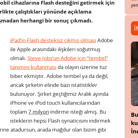
bil cihazlarına Flash desteğini getirmek için
yem
rlikte çalıştıkları yönünde açıklama
ışmadan herhangi bir sonuç çıkmadı.
İ
iPad’in Flash desteksiz çıkmış olması
Adobe
ile Apple arasındaki ilişkileri soğutmuş
olmalı.
Steve Jobs’un Adobe için “tembel”
tanımını kullanması
da olayın üzerine tuz
biber ekmiştir. Adobe tembel ya da değil,
ancak şirketin elinde bazı istatistikler
bulunuyor. Şirket geçtiğimiz Aralık ayında
iPhone ve iPod touch kullanıcılarından
toplam
7 milyon
indirme isteği almış. Bu
Bu
isteklerin hepsi Flash oynatıcısını indirmek
ku
birine atadursun, arada mağdur olan bizim gibi
İn