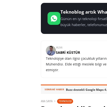
Teknoblog artık Wha
Günün en iyi teknoloji fırsa
büyük haberler, telefonunuz
YAZAR:
SABRI KÜSTÜR
Teknolojiye olan ilgisi çocukluk yılla
Mühendisi. Elde ettiği mesleki bilgi v
etmiştir.
Buzz destekli Google Maps 4
SONRAKI HABER
TEKNOLOJI
ANA SAYFA