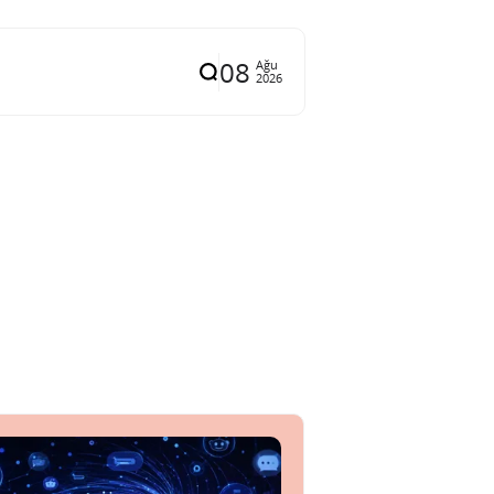
08
Ağu
2026