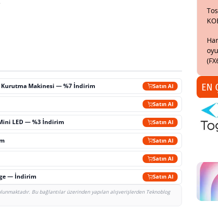
.
Tos
KO
Har
oyu
(FX
EN 
ç Kurutma Makinesi — %7 İndirim
Satın Al
m
Satın Al
Mini LED — %3 İndirim
Satın Al
im
Satın Al
Satın Al
rge — İndirim
Satın Al
bulunmaktadır. Bu bağlantılar üzerinden yapılan alışverişlerden Teknoblog