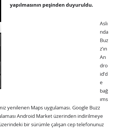
yapılmasının peşinden duyuruldu.
Aslı
nda
Buz
z’ın
An
dro
id’d
e
bağ
ıms
ğimiz yenilenen Maps uygulaması. Google Buzz
ulaması Android Market üzerinden indirilmeye
 üzerindeki bir sürümle çalışan cep telefonunuz