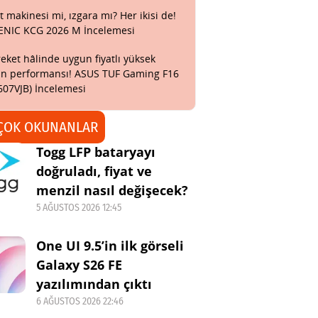
t makinesi mi, ızgara mı? Her ikisi de!
ENIC KCG 2026 M İncelemesi
eket hâlinde uygun fiyatlı yüksek
n performansı! ASUS TUF Gaming F16
607VJB) İncelemesi
ÇOK OKUNANLAR
Togg LFP bataryayı
doğruladı, fiyat ve
menzil nasıl değişecek?
5 AĞUSTOS 2026 12:45
One UI 9.5’in ilk görseli
Galaxy S26 FE
yazılımından çıktı
6 AĞUSTOS 2026 22:46