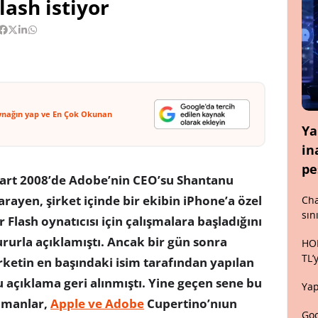
lash istiyor
ynağın yap ve En Çok Okunan
Ya
in
pe
art 2008’de Adobe’nin CEO’su Shantanu
rayen, şirket içinde bir ekibin iPhone’a özel
Cha
sın
r Flash oynatıcısı için çalışmalara başladığını
rurla açıklamıştı. Ancak bir gün sonra
HON
TL’
rketin en başındaki isim tarafından yapılan
 açıklama geri alınmıştı. Yine geçen sene bu
Yap
amanlar,
Apple ve Adobe
Cupertino’nıun
Goo