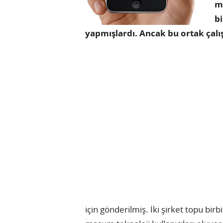
mo
bi
yapmışlardı. Ancak bu ortak çal
için gönderilmiş. İki şirket topu bir