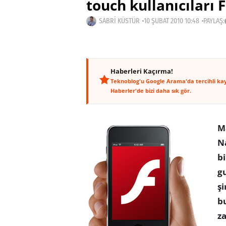
touch kullanıcıları F
SABRI KÜSTÜR
10 ŞUBAT 2010 10:48
PAYLAŞ:
Haberleri Kaçırma!
Teknoblog'u Google Arama'da tercihli ka
Haberler'de bizi daha sık gör.
M
Na
bi
gu
şi
bu
z