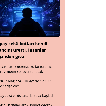
pay zekâ botları kendi
ancını üretti, insanlar
şinden gitti
tGPT artık ücretsiz kullanıcılar için
ırsız metin sohbeti sunacak
OR Magic V6 Türkiye’de 129.999
ye satışa çıktı
ay zekâ virüs tasarlamaya başladı
gle Haritalar artık sohbet ederek