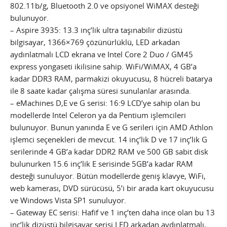
802.11b/g, Bluetooth 2.0 ve opsiyonel WiMAX desteği
bulunuyor.
– Aspire 3935: 13.3 inç’lik ultra taşınabilir dizüstü
bilgisayar, 1366×769 çözünürlüklü, LED arkadan
aydınlatmalı LCD ekrana ve Intel Core 2 Duo / GM45
express yongaseti ikilisine sahip. WiFi/WiMAX, 4 GB’a
kadar DDR3 RAM, parmakizi okuyucusu, 8 hücreli batarya
ile 8 saate kadar çalışma süresi sunulanlar arasında.
– eMachines D,E ve G serisi: 16:9 LCD’ye sahip olan bu
modellerde Intel Celeron ya da Pentium işlemcileri
bulunuyor. Bunun yanında E ve G serileri için AMD Athlon
işlemci seçenekleri de mevcut. 14 inç’lik D ve 17 inç’lik G
serilerinde 4 GB’a kadar DDR2 RAM ve 500 GB sabit disk
bulunurken 15.6 inç’lik E serisinde 5GB’a kadar RAM
desteği sunuluyor. Bütün modellerde geniş klavye, WiFi,
web kamerası, DVD sürücüsü, 5’i bir arada kart okuyucusu
ve Windows Vista SP1 sunuluyor.
– Gateway EC serisi: Hafif ve 1 inç’ten daha ince olan bu 13
inç’lik dizüstü bilgisayar serisi LED arkadan aydınlatmalı,