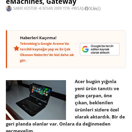
eMachines, Gateway
SABRI KÜSTÜR
8 NISAN 2009 11:16
PAYLAŞ:
Haberleri Kaçırma!
Teknoblog'u Google Arama'da
tercihli kaynağın yap ve En Çok
Okunan Haberler'de bizi daha sık
gör.
Acer bugün yığınla
yeni ürün tanıttı ve
göze çarpan, öne
çıkan, beklenilen
ürünleri sizlere özel
olarak aktardık. Bir de
geri planda olanlar var. Onlara da değinmeden
geçmeyelim.