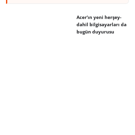
Acer’ın yeni herşey-
dahil bilgisayarları da
bugün duyurusu
yapılan modeller
arasında yer alıyor.
eMachines EZ1600,
18.5 inç’lik, 16:9
ekrana ve 720p
çözünürlükte video oynatma yeteneğine sahip.