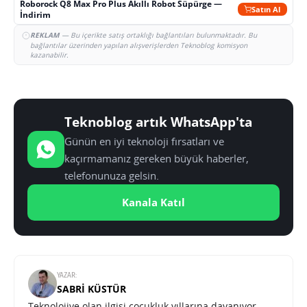
Roborock Q8 Max Pro Plus Akıllı Robot Süpürge —
Satın Al
İndirim
REKLAM
— Bu içerikte satış ortaklığı bağlantıları bulunmaktadır. Bu
bağlantılar üzerinden yapılan alışverişlerden Teknoblog komisyon
kazanabilir.
Teknoblog artık WhatsApp'ta
Günün en iyi teknoloji fırsatları ve
kaçırmamanız gereken büyük haberler,
telefonunuza gelsin.
Kanala Katıl
YAZAR:
SABRI KÜSTÜR
Teknolojiye olan ilgisi çocukluk yıllarına dayanıyor.