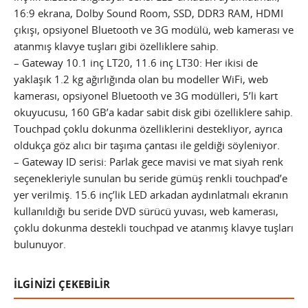
16:9 ekrana, Dolby Sound Room, SSD, DDR3 RAM, HDMI
çıkışı, opsiyonel Bluetooth ve 3G modülü, web kamerası ve
atanmış klavye tuşları gibi özelliklere sahip.
– Gateway 10.1 inç LT20, 11.6 inç LT30: Her ikisi de
yaklaşık 1.2 kg ağırlığında olan bu modeller WiFi, web
kamerası, opsiyonel Bluetooth ve 3G modülleri, 5’li kart
okuyucusu, 160 GB’a kadar sabit disk gibi özelliklere sahip.
Touchpad çoklu dokunma özelliklerini destekliyor, ayrıca
oldukça göz alıcı bir taşıma çantası ile geldiği söyleniyor.
– Gateway ID serisi: Parlak gece mavisi ve mat siyah renk
seçenekleriyle sunulan bu seride gümüş renkli touchpad’e
yer verilmiş. 15.6 inç’lik LED arkadan aydınlatmalı ekranın
kullanıldığı bu seride DVD sürücü yuvası, web kamerası,
çoklu dokunma destekli touchpad ve atanmış klavye tuşları
bulunuyor.
İLGİNİZİ ÇEKEBİLİR