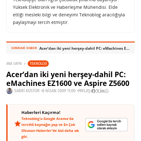
Yüksek Elektronik ve Haberleşme Mühendisi. Elde
ettiği mesleki bilgi ve deneyimi Teknoblog aracılığıyla
paylaşmayı tercih etmiştir.
Acer’dan iki yeni herşey-dahil PC: eMachines EZ1600 ve Aspire Z5600
SONRAKI HABER
TEKNOLOJI
ANA SAYFA
Acer’dan iki yeni herşey-dahil PC:
eMachines EZ1600 ve Aspire Z5600
SABRI KÜSTÜR
8 NISAN 2009 11:00
PAYLAŞ:
Haberleri Kaçırma!
Teknoblog'u Google Arama'da
tercihli kaynağın yap ve En Çok
Okunan Haberler'de bizi daha sık
gör.