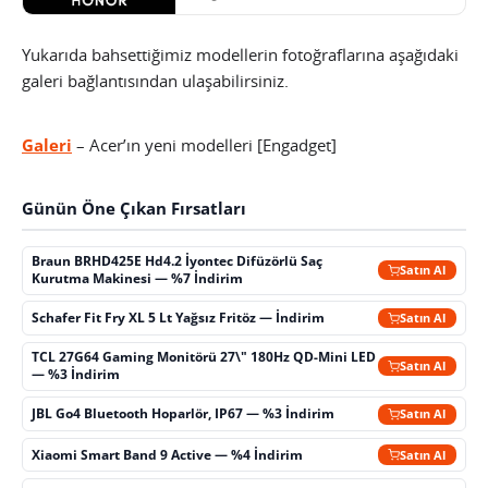
Yukarıda bahsettiğimiz modellerin fotoğraflarına aşağıdaki
galeri bağlantısından ulaşabilirsiniz.
Galeri
– Acer’ın yeni modelleri [Engadget]
Günün Öne Çıkan Fırsatları
Braun BRHD425E Hd4.2 İyontec Difüzörlü Saç
Satın Al
Kurutma Makinesi — %7 İndirim
Schafer Fit Fry XL 5 Lt Yağsız Fritöz — İndirim
Satın Al
TCL 27G64 Gaming Monitörü 27\" 180Hz QD-Mini LED
Satın Al
— %3 İndirim
JBL Go4 Bluetooth Hoparlör, IP67 — %3 İndirim
Satın Al
Xiaomi Smart Band 9 Active — %4 İndirim
Satın Al