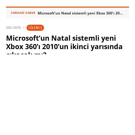
Microsoft’un Natal sistemli yeni Xbox 360’ı 2010’un ikinci yarısında çıkacak mı?
SONRAKI HABER
EĞLENCE
ANA SAYFA
Microsoft’un Natal sistemli yeni
Xbox 360’ı 2010’un ikinci yarısında
çıkacak mı?
SABRI KÜSTÜR
30 TEMMUZ 2009 14:05
SON GÜNCELLEME: KASIM 4, 2023
PAYLAŞ:
Haberleri Kaçırma!
Teknoblog'u Google Arama'da
tercihli kaynağın yap ve En Çok
Okunan Haberler'de bizi daha sık
gör.
Microsoft’un Natal