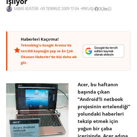
işliyor
SABRI KÜSTÜR
30 TEMMUZ 2009 17:04
PAYLAŞ:
Haberleri Kaçırma!
Teknoblog'u Google Arama'da
tercihli kaynağın yap ve En Çok
Okunan Haberler'de bizi daha sık
gör.
Acer, bu haftanın
başında çıkan
“Android’li netbook
projesinin ertelendiği”
yolundaki haberleri
tekzip etmek için
yoğun bir çaba
içerisinde. Acer adına