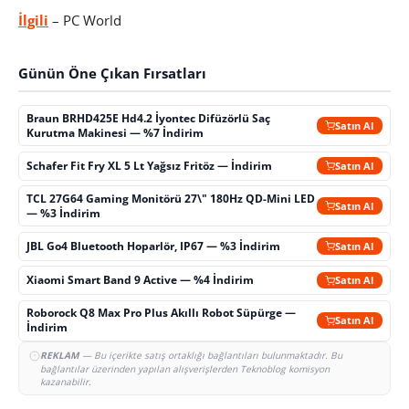
İlgili
– PC World
Günün Öne Çıkan Fırsatları
Braun BRHD425E Hd4.2 İyontec Difüzörlü Saç
Satın Al
Kurutma Makinesi — %7 İndirim
Schafer Fit Fry XL 5 Lt Yağsız Fritöz — İndirim
Satın Al
TCL 27G64 Gaming Monitörü 27\" 180Hz QD-Mini LED
Satın Al
— %3 İndirim
JBL Go4 Bluetooth Hoparlör, IP67 — %3 İndirim
Satın Al
Xiaomi Smart Band 9 Active — %4 İndirim
Satın Al
Roborock Q8 Max Pro Plus Akıllı Robot Süpürge —
Satın Al
İndirim
REKLAM
— Bu içerikte satış ortaklığı bağlantıları bulunmaktadır. Bu
bağlantılar üzerinden yapılan alışverişlerden Teknoblog komisyon
kazanabilir.