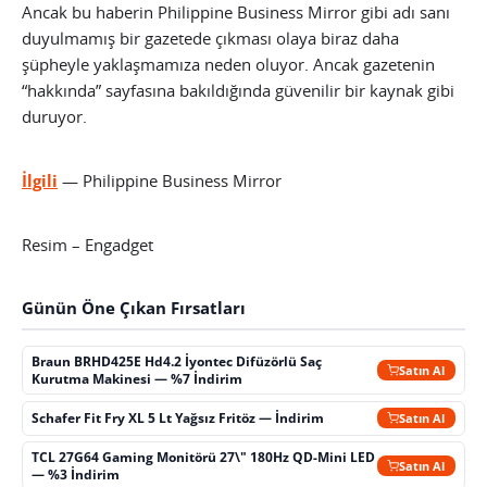
Ancak bu haberin Philippine Business Mirror gibi adı sanı
duyulmamış bir gazetede çıkması olaya biraz daha
şüpheyle yaklaşmamıza neden oluyor. Ancak gazetenin
“hakkında” sayfasına bakıldığında güvenilir bir kaynak gibi
duruyor.
İlgili
— Philippine Business Mirror
Resim – Engadget
Günün Öne Çıkan Fırsatları
Braun BRHD425E Hd4.2 İyontec Difüzörlü Saç
Satın Al
Kurutma Makinesi — %7 İndirim
Schafer Fit Fry XL 5 Lt Yağsız Fritöz — İndirim
Satın Al
TCL 27G64 Gaming Monitörü 27\" 180Hz QD-Mini LED
Satın Al
— %3 İndirim