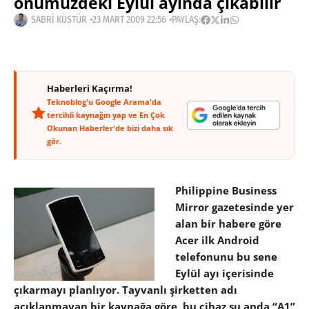
önümüzdeki Eylül ayında çıkabilir
SABRI KÜSTÜR
23 MART 2009 22:56
PAYLAŞ:
Haberleri Kaçırma!
Teknoblog'u Google Arama'da
tercihli kaynağın yap ve En Çok
Okunan Haberler'de bizi daha sık
gör.
Philippine Business
Mirror gazetesinde yer
alan bir habere göre
Acer ilk Android
telefonunu bu sene
Eylül ayı içerisinde
çıkarmayı planlıyor. Tayvanlı şirketten adı
açıklanmayan bir kaynağa göre, bu cihaz şu anda “A1”