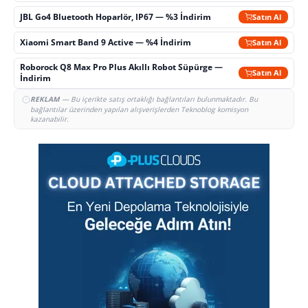
JBL Go4 Bluetooth Hoparlör, IP67 — %3 İndirim
Satın Al
Xiaomi Smart Band 9 Active — %4 İndirim
Satın Al
Roborock Q8 Max Pro Plus Akıllı Robot Süpürge —
Satın Al
İndirim
REKLAM
— Bu içerikte satış ortaklığı bağlantıları bulunmaktadır. Bu
bağlantılar üzerinden yapılan alışverişlerden Teknoblog komisyon
kazanabilir.