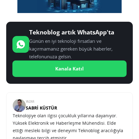
Teknoblog artık WhatsApp'ta
Günün en iyi teknoloji fırsatları ve
kaçırmamanız gereken büyük haberler,
telefonunuza gelsin.
Kanala Katıl
YAZAR:
SABRI KÜSTÜR
Teknolojiye olan ilgisi çocukluk yıllarına dayanıyor.
Yüksek Elektronik ve Haberleşme Mühendisi. Elde
ettiği mesleki bilgi ve deneyimi Teknoblog aracılığıyla
paylaşmayı tercih etmiştir.