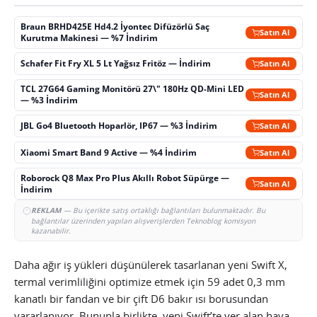
Braun BRHD425E Hd4.2 İyontec Difüzörlü Saç
Satın Al
Kurutma Makinesi — %7 İndirim
Schafer Fit Fry XL 5 Lt Yağsız Fritöz — İndirim
Satın Al
TCL 27G64 Gaming Monitörü 27\" 180Hz QD-Mini LED
Satın Al
— %3 İndirim
JBL Go4 Bluetooth Hoparlör, IP67 — %3 İndirim
Satın Al
Xiaomi Smart Band 9 Active — %4 İndirim
Satın Al
Roborock Q8 Max Pro Plus Akıllı Robot Süpürge —
Satın Al
İndirim
REKLAM
— Bu içerikte satış ortaklığı bağlantıları bulunmaktadır. Bu
bağlantılar üzerinden yapılan alışverişlerden Teknoblog komisyon
kazanabilir.
Daha ağır iş yükleri düşünülerek tasarlanan yeni Swift X,
termal verimliliğini optimize etmek için 59 adet 0,3 mm
kanatlı bir fandan ve bir çift D6 bakır ısı borusundan
yararlanıyor. Bununla birlikte, yeni Swift’te yer alan hava