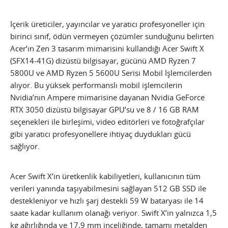
İçerik üreticiler, yayıncılar ve yaratıcı profesyoneller için
birinci sınıf, ödün vermeyen çözümler sunduğunu belirten
Acer’ın Zen 3 tasarım mimarisini kullandığı Acer Swift X
(SFX14-41G) dizüstü bilgisayar, gücünü AMD Ryzen 7
5800U ve AMD Ryzen 5 5600U Serisi Mobil İşlemcilerden
alıyor. Bu yüksek performanslı mobil işlemcilerin
Nvidia’nın Ampere mimarisine dayanan Nvidia GeForce
RTX 3050 dizüstü bilgisayar GPU’su ve 8 / 16 GB RAM
seçenekleri ile birleşimi, video editörleri ve fotoğrafçılar
gibi yaratıcı profesyonellere ihtiyaç duydukları gücü
sağlıyor.
Acer Swift X’in üretkenlik kabiliyetleri, kullanıcının tüm
verileri yanında taşıyabilmesini sağlayan 512 GB SSD ile
destekleniyor ve hızlı şarj destekli 59 W bataryası ile 14
saate kadar kullanım olanağı veriyor. Swift X’in yalnızca 1,5
kg ağırlığında ve 17,9 mm inceliğinde, tamamı metalden