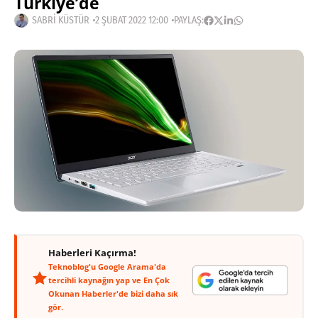
Türkiye’de
SABRI KÜSTÜR
2 ŞUBAT 2022 12:00
PAYLAŞ:
Haberleri Kaçırma!
Teknoblog'u Google Arama'da
tercihli kaynağın yap ve En Çok
Okunan Haberler'de bizi daha sık
gör.