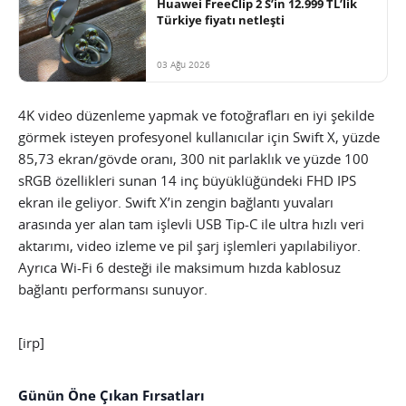
Huawei FreeClip 2 S’in 12.999 TL’lik
Türkiye fiyatı netleşti
03 Ağu 2026
4K video düzenleme yapmak ve fotoğrafları en iyi şekilde
görmek isteyen profesyonel kullanıcılar için Swift X, yüzde
85,73 ekran/gövde oranı, 300 nit parlaklık ve yüzde 100
sRGB özellikleri sunan 14 inç büyüklüğündeki FHD IPS
ekran ile geliyor. Swift X’in zengin bağlantı yuvaları
arasında yer alan tam işlevli USB Tip-C ile ultra hızlı veri
aktarımı, video izleme ve pil şarj işlemleri yapılabiliyor.
Ayrıca Wi-Fi 6 desteği ile maksimum hızda kablosuz
bağlantı performansı sunuyor.
[irp]
Günün Öne Çıkan Fırsatları