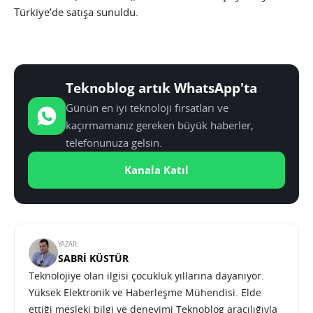
Türkiye’de satışa sunuldu.
Teknoblog artık WhatsApp'ta
Günün en iyi teknoloji fırsatları ve
kaçırmamanız gereken büyük haberler,
telefonunuza gelsin.
Kanala Katıl
YAZAR:
SABRI KÜSTÜR
Teknolojiye olan ilgisi çocukluk yıllarına dayanıyor.
Yüksek Elektronik ve Haberleşme Mühendisi. Elde
ettiği mesleki bilgi ve deneyimi Teknoblog aracılığıyla