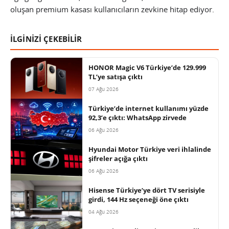
oluşan premium kasası kullanıcıların zevkine hitap ediyor.
İLGİNİZİ ÇEKEBİLİR
HONOR Magic V6 Türkiye’de 129.999
TL’ye satışa çıktı
07 Ağu 2026
Türkiye’de internet kullanımı yüzde
92,3’e çıktı: WhatsApp zirvede
06 Ağu 2026
Hyundai Motor Türkiye veri ihlalinde
şifreler açığa çıktı
06 Ağu 2026
Hisense Türkiye’ye dört TV serisiyle
girdi, 144 Hz seçeneği öne çıktı
04 Ağu 2026