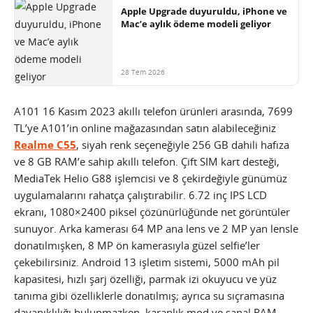
Apple Upgrade duyuruldu, iPhone ve
Mac’e aylık ödeme modeli geliyor
28 Tem 2026
A101 16 Kasım 2023 akıllı telefon ürünleri arasında, 7699
TL’ye A101’in online mağazasından satın alabileceğiniz
Realme C55
, siyah renk seçeneğiyle 256 GB dahili hafıza
ve 8 GB RAM’e sahip akıllı telefon. Çift SIM kart desteği,
MediaTek Helio G88 işlemcisi ve 8 çekirdeğiyle günümüz
uygulamalarını rahatça çalıştırabilir. 6.72 inç IPS LCD
ekranı, 1080×2400 piksel çözünürlüğünde net görüntüler
sunuyor. Arka kamerası 64 MP ana lens ve 2 MP yan lensle
donatılmışken, 8 MP ön kamerasıyla güzel selfie’ler
çekebilirsiniz. Android 13 işletim sistemi, 5000 mAh pil
kapasitesi, hızlı şarj özelliği, parmak izi okuyucu ve yüz
tanıma gibi özelliklerle donatılmış; ayrıca su sıçramasına
dayanıklılığı bulunmazken, karanlık mod ve sanal RAM