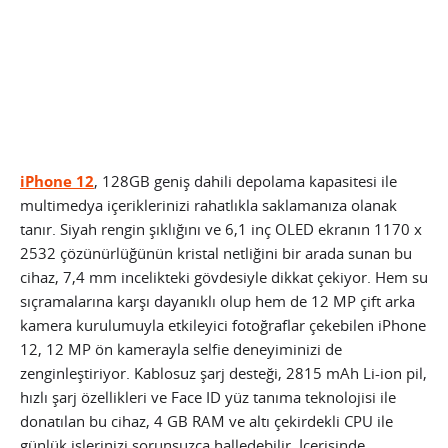
iPhone 12
, 128GB geniş dahili depolama kapasitesi ile
multimedya içeriklerinizi rahatlıkla saklamanıza olanak
tanır. Siyah rengin şıklığını ve 6,1 inç OLED ekranın 1170 x
2532 çözünürlüğünün kristal netliğini bir arada sunan bu
cihaz, 7,4 mm incelikteki gövdesiyle dikkat çekiyor. Hem su
sıçramalarına karşı dayanıklı olup hem de 12 MP çift arka
kamera kurulumuyla etkileyici fotoğraflar çekebilen iPhone
12, 12 MP ön kamerayla selfie deneyiminizi de
zenginleştiriyor. Kablosuz şarj desteği, 2815 mAh Li-ion pil,
hızlı şarj özellikleri ve Face ID yüz tanıma teknolojisi ile
donatılan bu cihaz, 4 GB RAM ve altı çekirdekli CPU ile
günlük işlerinizi sorunsuzca halledebilir. İçerisinde