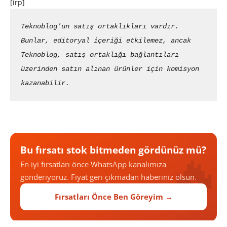
[irp]
Teknoblog'un satış ortaklıkları vardır. 
Bunlar, editoryal içeriği etkilemez, ancak 
Teknoblog, satış ortaklığı bağlantıları 
üzerinden satın alınan ürünler için komisyon 
kazanabilir.
Bu fırsatı stok bitmeden gördünüz mü?
En iyi fırsatları önce WhatsApp kanalımıza
gönderiyoruz. Fiyat geri çıkmadan haberiniz olsun.
Fırsatları Önce Ben Göreyim →