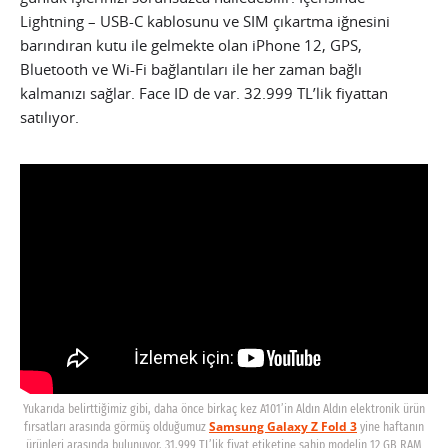
Lightning – USB-C kablosunu ve SIM çıkartma iğnesini
barındıran kutu ile gelmekte olan iPhone 12, GPS,
Bluetooth ve Wi-Fi bağlantıları ile her zaman bağlı
kalmanızı sağlar. Face ID de var. 32.999 TL’lik fiyattan
satılıyor.
Yukarıda belirttiğimiz gibi, daha önce birkaç kez A101’in Aldın Aldın elektronik ürün
Samsung Galaxy Z Fold 3
fırsatları arasında görmüş olduğumuz
yine haftanın
ürünleri arasında bulunuyor. 31.999 TL’lik fiyat etiketine sahip modelin 12 GB RAM