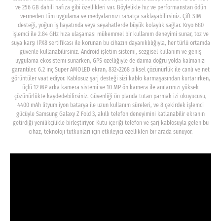
ve 256 GB dahili hafıza gibi özellikleri var. Böylelikle hız ve performanstan ödün
vermeden tüm uygulama ve medyalarınızı rahatça saklayabilirsiniz. Çift SIM
desteği, yoğun iş hayatında veya seyahatlerde büyük kolaylık sağlar. Kryo 680
işlemci ile 2.84 GHz hıza ulaşaması mükemmel bir kullanım deneyimi sunar, toz ve
suya karşı IPX8 sertifikası ile korunan bu cihazın dayanıklılığıyla, her türlü ortamda
güvenle kullanabilirsiniz. Android işletim sistemi, sezgisel kullanım ve geniş
uygulama ekosistemi sunarken, GPS özelliğiyle de daima doğru yolda kalmanızı
garantiler. 6.2 inç Super AMOLED ekran, 832×2268 piksel çözünürlük ile canlı ve net
görüntüler vaat ediyor. Kablosuz şarj desteği sizi kablo karmaşasından kurtarırken,
üçlü 12 MP arka kamera sistemi ve 10 MP ön kamera ile anılarınızı yüksek
çözünürlükte kaydedebilirsiniz. Güvenliği ön planda tutan parmak izi okuyucusu,
4400 mAh lityum iyon batarya ile uzun kullanım süreleri, ve 8 çekirdek işlemci
gücüyle Samsung Galaxy Z Fold 3, akıllı telefon deneyimini katlanabilir ekranın
getirdiği yenilikçilikle birleştiriyor. Kutu içeriği telefon ve şarj kablosuyla gelen bu
cihaz, teknoloji tutkunları için etkileyici özellikleri bir arada sunuyor.