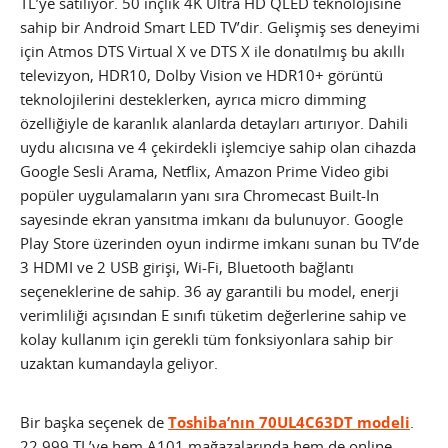
TL’ye satılıyor. 50 inçlik 4K Ultra HD QLED teknolojisine
sahip bir Android Smart LED TV’dir. Gelişmiş ses deneyimi
için Atmos DTS Virtual X ve DTS X ile donatılmış bu akıllı
televizyon, HDR10, Dolby Vision ve HDR10+ görüntü
teknolojilerini desteklerken, ayrıca micro dimming
özelliğiyle de karanlık alanlarda detayları artırıyor. Dahili
uydu alıcısına ve 4 çekirdekli işlemciye sahip olan cihazda
Google Sesli Arama, Netflix, Amazon Prime Video gibi
popüler uygulamaların yanı sıra Chromecast Built-In
sayesinde ekran yansıtma imkanı da bulunuyor. Google
Play Store üzerinden oyun indirme imkanı sunan bu TV’de
3 HDMI ve 2 USB girişi, Wi-Fi, Bluetooth bağlantı
seçeneklerine de sahip. 36 ay garantili bu model, enerji
verimliliği açısından E sınıfı tüketim değerlerine sahip ve
kolay kullanım için gerekli tüm fonksiyonlara sahip bir
uzaktan kumandayla geliyor.
Bir başka seçenek de
Toshiba’nın 70UL4C63DT modeli
.
22.999 TL’ye hem A101 mağazalarında hem de online