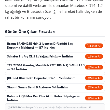
sistemi ve dahili webcam ile donatılan Matebook D14, 1,2
kg ağırlığı ve Bluetooth özelliği ile hareket halindeyken de
rahat bir kullanım sunuyor.
Günün Öne Çıkan Fırsatları
Braun BRHD425E Hd4.2 İyontec Difüzörlü Saç
Satın Al
Kurutma Makinesi — %7 İndirim
Schafer Fit Fry XL 5 Lt Yağsız Fritöz — İndirim
Satın Al
TCL 27G64 Gaming Monitörü 27\" 180Hz QD-Mini LED
Satın Al
— %3 İndirim
JBL Go4 Bluetooth Hoparlör, IP67 — %3 İndirim
Satın Al
Xiaomi Smart Band 9 Active — %4 İndirim
Satın Al
Roborock Q8 Max Pro Plus Akıllı Robot Süpürge —
Satın Al
İndirim
REKLAM
— Bu içerikte satış ortaklığı bağlantıları bulunmaktadır. Bu