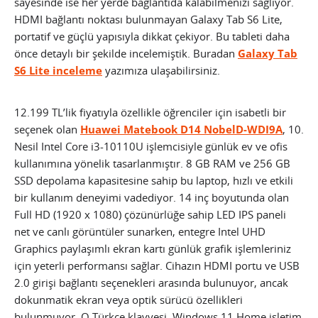
sayesinde ise her yerde bağlantıda kalabilmenizi sağlıyor.
HDMI bağlantı noktası bulunmayan Galaxy Tab S6 Lite,
portatif ve güçlü yapısıyla dikkat çekiyor. Bu tableti daha
önce detaylı bir şekilde incelemiştik. Buradan
Galaxy Tab
S6 Lite inceleme
yazımıza ulaşabilirsiniz.
12.199 TL’lik fiyatıyla özellikle öğrenciler için isabetli bir
seçenek olan
Huawei Matebook D14 NobelD-WDI9A
, 10.
Nesil Intel Core i3-10110U işlemcisiyle günlük ev ve ofis
kullanımına yönelik tasarlanmıştır. 8 GB RAM ve 256 GB
SSD depolama kapasitesine sahip bu laptop, hızlı ve etkili
bir kullanım deneyimi vadediyor. 14 inç boyutunda olan
Full HD (1920 x 1080) çözünürlüğe sahip LED IPS paneli
net ve canlı görüntüler sunarken, entegre Intel UHD
Graphics paylaşımlı ekran kartı günlük grafik işlemleriniz
için yeterli performansı sağlar. Cihazın HDMI portu ve USB
2.0 girişi bağlantı seçenekleri arasında bulunuyor, ancak
dokunmatik ekran veya optik sürücü özellikleri
bulunmuyor. Q Türkçe klavyesi, Windows 11 Home işletim