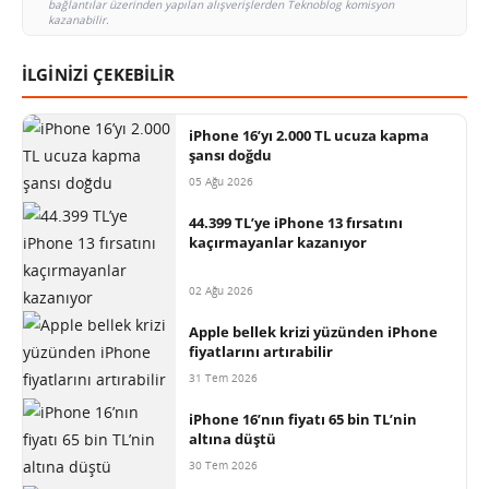
bağlantılar üzerinden yapılan alışverişlerden Teknoblog komisyon
kazanabilir.
İLGİNİZİ ÇEKEBİLİR
iPhone 16’yı 2.000 TL ucuza kapma
şansı doğdu
05 Ağu 2026
44.399 TL’ye iPhone 13 fırsatını
kaçırmayanlar kazanıyor
02 Ağu 2026
Apple bellek krizi yüzünden iPhone
fiyatlarını artırabilir
31 Tem 2026
iPhone 16’nın fiyatı 65 bin TL’nin
altına düştü
30 Tem 2026