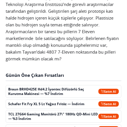
Teknoloji Araştırma Enstitüsü’nde görevli araştırmacılar
tarafından geliştirildi. Geliştirilen şarj aleti prototipi katı
halde hidrojen içeren küçük tüplerle çalışıyor. Plastisize
olan bu hidrojen suyla temas ettiğinde salınıyor.
Araştırmacıların bir tanesi bu pillerin 7 Eleven
marketlerinde bile satılacağını söylüyor. Belirlenen fiyatın
mantıklı olup olmadığı konusunda şüphelerimiz var,
bakalım Tayvan’daki 4807 7-Eleven noktasında bu pilleri
görmek mümkün olacak mı?
Günün Öne Çıkan Fırsatları
Braun BRHD425E Hd4.2 İyontec Difüzörlü Saç
Satın Al
Kurutma Makinesi — %7 İndirim
Schafer Fit Fry XL 5 Lt Yağsız Fritöz — İndirim
Satın Al
TCL 27G64 Gaming Monitörü 27\" 180Hz QD-Mini LED
Satın Al
— %3 İndirim