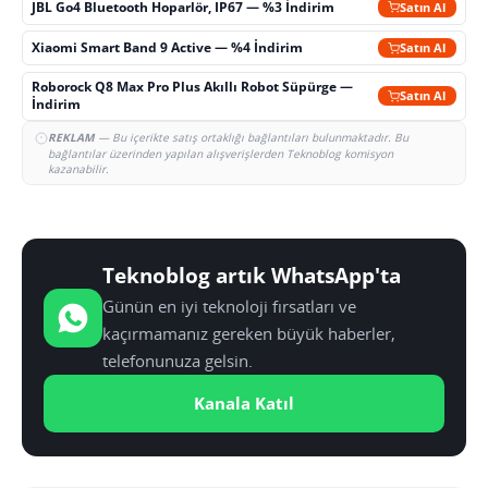
JBL Go4 Bluetooth Hoparlör, IP67 — %3 İndirim
Satın Al
Xiaomi Smart Band 9 Active — %4 İndirim
Satın Al
Roborock Q8 Max Pro Plus Akıllı Robot Süpürge —
Satın Al
İndirim
REKLAM
— Bu içerikte satış ortaklığı bağlantıları bulunmaktadır. Bu
bağlantılar üzerinden yapılan alışverişlerden Teknoblog komisyon
kazanabilir.
Teknoblog artık WhatsApp'ta
Günün en iyi teknoloji fırsatları ve
kaçırmamanız gereken büyük haberler,
telefonunuza gelsin.
Kanala Katıl