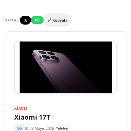
𝕏
🔗 Kopyala
PAYLAŞ:
XIAOMI
Xiaomi 17T
📅 28 Mayıs 2026
5G
Telefon