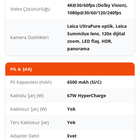
4K@30/60fps (Dolby Vision),
Video Çözünürlüğü
1080p@30/60/120/240fps
Leica UltraPure optik, Leica
Summilux lens, 120x dijital
Kamera Özellikleri
zoom, LED flaş, HDR,
panorama
PIL & ŞARJ
Pil Kapasitesi (mAh)
6500 mAh (Si/C)
Kablolu Şarj (W)
67W HyperCharge
Kablosuz Şarj (W)
Yok
Ters Kablosuz Şarj
Yok
Adaptör Dahil
Evet