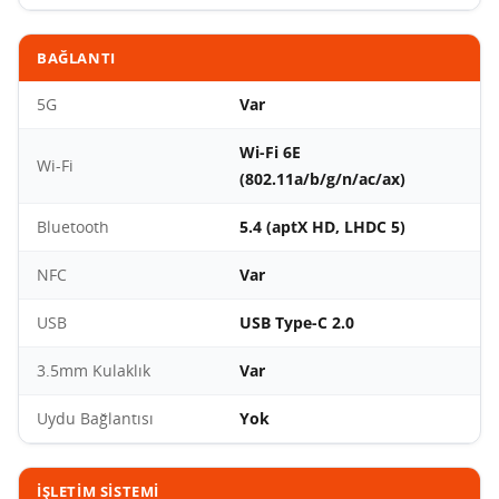
BAĞLANTI
5G
Var
Wi-Fi 6E
Wi-Fi
(802.11a/b/g/n/ac/ax)
Bluetooth
5.4 (aptX HD, LHDC 5)
NFC
Var
USB
USB Type-C 2.0
3.5mm Kulaklık
Var
Uydu Bağlantısı
Yok
İŞLETIM SISTEMI