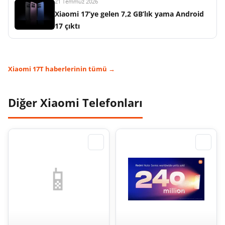
21 Temmuz 2026
Xiaomi 17’ye gelen 7,2 GB’lık yama Android
17 çıktı
Xiaomi 17T haberlerinin tümü →
Diğer Xiaomi Telefonları
⇄
⇄
📱