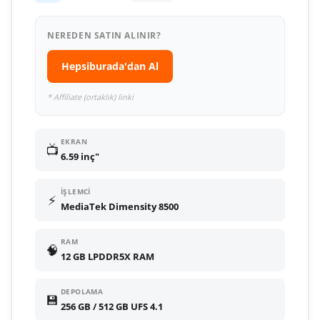
NEREDEN SATIN ALINIR?
Hepsiburada'dan Al
* Affiliate (ortaklık) linki
EKRAN
📺
6.59 inç"
İŞLEMCI
⚡
MediaTek Dimensity 8500
RAM
🧠
12 GB LPDDR5X RAM
DEPOLAMA
💾
256 GB / 512 GB UFS 4.1