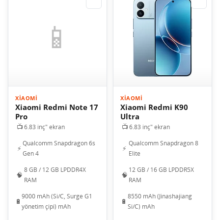
⇄
⇄
📱
XIAOMI
XIAOMI
Xiaomi Redmi Note 17
Xiaomi Redmi K90
Pro
Ultra
📺
📺
6.83 inç" ekran
6.83 inç" ekran
Qualcomm Snapdragon 6s
Qualcomm Snapdragon 8
⚡
⚡
Gen 4
Elite
8 GB / 12 GB LPDDR4X
12 GB / 16 GB LPDDR5X
🧠
🧠
RAM
RAM
9000 mAh (Si/C, Surge G1
8550 mAh (Jinashajiang
🔋
🔋
yönetim çipi) mAh
Si/C) mAh