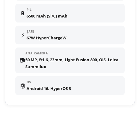
PIL
🔋
6500 mAh (Si/C) mAh
ŞARJ
⚡
67W HyperChargeW
ANA KAMERA
📷
50 MP, f/1.6, 23mm, Light Fusion 800, OIS, Leica
Summilux
OS
🤖
Android 16, HyperOS 3