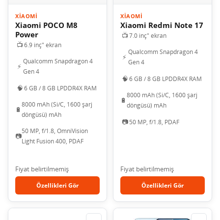
XIAOMI
XIAOMI
Xiaomi POCO M8
Xiaomi Redmi Note 17
Power
📺
7.0 inç" ekran
📺
6.9 inç" ekran
Qualcomm Snapdragon 4
⚡
Qualcomm Snapdragon 4
Gen 4
⚡
Gen 4
🧠
6 GB / 8 GB LPDDR4X RAM
🧠
6 GB / 8 GB LPDDR4X RAM
8000 mAh (Si/C, 1600 şarj
🔋
8000 mAh (Si/C, 1600 şarj
döngüsü) mAh
🔋
döngüsü) mAh
📷
50 MP, f/1.8, PDAF
50 MP, f/1.8, OmniVision
📷
Light Fusion 400, PDAF
Fiyat belirtilmemiş
Fiyat belirtilmemiş
Özellikleri Gör
Özellikleri Gör