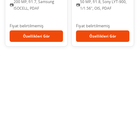
200 MP, f/1.7, Samsung
50 MP, f/1.8, Sony LYT-900,
📷
📷
ISOCELL, PDAF
1/1.56", OIS, PDAF
Fiyat belirtilmemiş
Fiyat belirtilmemiş
Özellikleri Gör
Özellikleri Gör