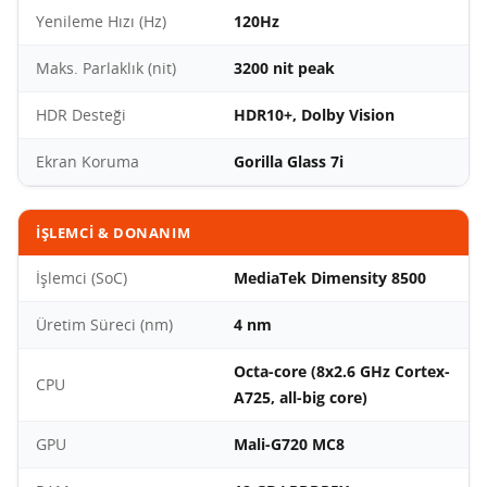
Yenileme Hızı (Hz)
120Hz
Maks. Parlaklık (nit)
3200 nit peak
HDR Desteği
HDR10+, Dolby Vision
Ekran Koruma
Gorilla Glass 7i
İŞLEMCI & DONANIM
İşlemci (SoC)
MediaTek Dimensity 8500
Üretim Süreci (nm)
4 nm
Octa-core (8x2.6 GHz Cortex-
CPU
A725, all-big core)
GPU
Mali-G720 MC8