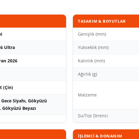
TASARIM & BOYUTLAR
i
Genişlik (mm)
6 Ultra
Yükseklik (mm)
ran 2026
Kalınlık (mm)
Ağırlık (g)
 (Çin)
Malzeme
lı Gece Siyahı, Gökyüzü
, Gökyüzü Beyazı
Su/Toz Direnci
İŞLEMCI & DONANIM