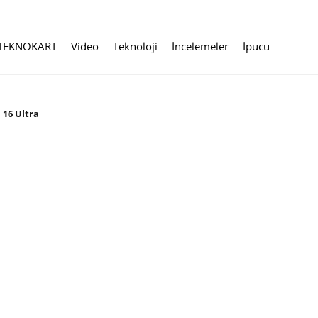
TEKNOKART
Video
Teknoloji
İncelemeler
İpucu
16 Ultra