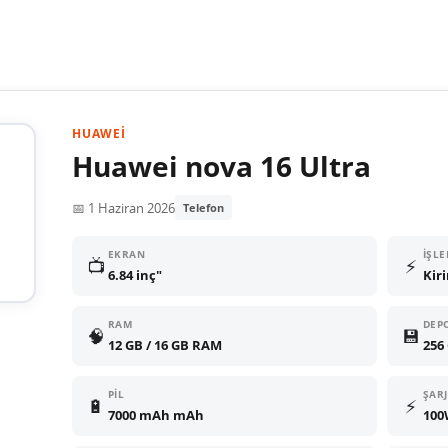
HUAWEI
Huawei nova 16 Ultra
📅 1 Haziran 2026
Telefon
EKRAN
İŞLE
📺
⚡
6.84 inç"
Kir
RAM
DEP
🧠
💾
12 GB / 16 GB RAM
256 
PIL
ŞARJ
🔋
⚡
7000 mAh mAh
100