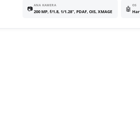
ANA KAMERA
OS
📷
🤖
200 MP, f/1.8, 1/1.28", PDAF, OIS, XMAGE
Har