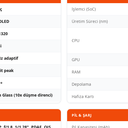
nç
İşlemci (SoC)
OLED
Üretim Süreci (nm)
1320
CPU
i
z adaptif
GPU
it peak
RAM
+
Depolama
 Glass (10x düşme direnci)
Hafıza Kartı
PIL & ŞARJ
, f/1.8, 1/1.28", PDAF, OIS,
Pil Kapasitesi (mAh)