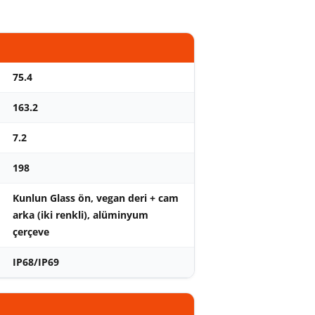
75.4
163.2
7.2
198
Kunlun Glass ön, vegan deri + cam
arka (iki renkli), alüminyum
çerçeve
IP68/IP69