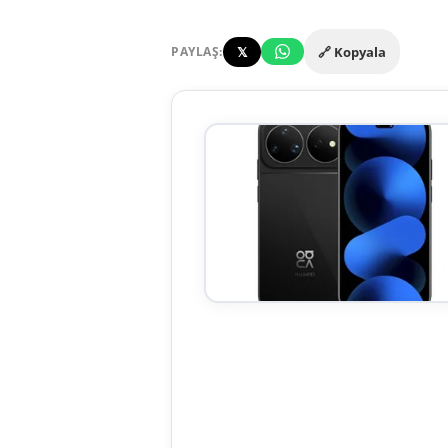
𝕏
🔗 Kopyala
PAYLAŞ: