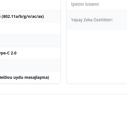
İşletim Sistemi
6 (802.11a/b/g/n/ac/ax)
Yapay Zeka Özellikleri
pe-C 2.0
(BeiDou uydu mesajlaşma)