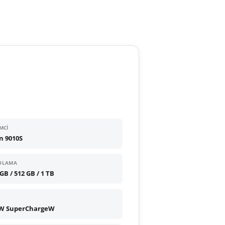
MCI
in 9010S
OLAMA
GB / 512 GB / 1 TB
W SuperChargeW