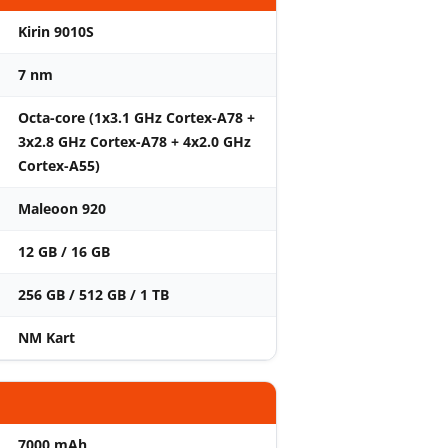
Kirin 9010S
7 nm
Octa-core (1x3.1 GHz Cortex-A78 +
3x2.8 GHz Cortex-A78 + 4x2.0 GHz
Cortex-A55)
Maleoon 920
12 GB / 16 GB
256 GB / 512 GB / 1 TB
NM Kart
7000 mAh