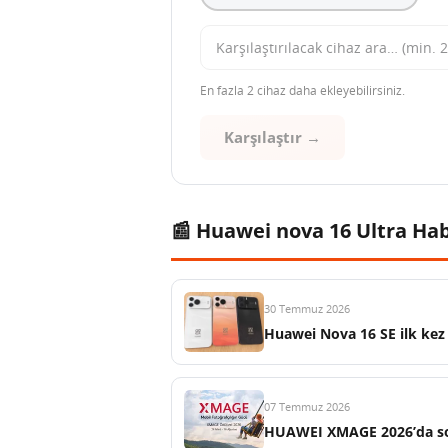
En fazla 2 cihaz daha ekleyebilirsiniz.
Karşılaştır →
📰 Huawei nova 16 Ultra Hab
30 Temmuz 2026
Huawei Nova 16 SE ilk kez 
07 Temmuz 2026
HUAWEI XMAGE 2026’da son 