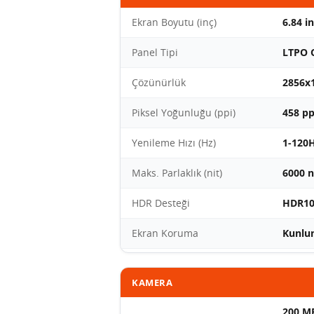
Ekran Boyutu (inç)
6.84 i
Panel Tipi
LTPO 
Çözünürlük
2856x
Piksel Yoğunluğu (ppi)
458 pp
Yenileme Hızı (Hz)
1-120H
Maks. Parlaklık (nit)
6000 n
HDR Desteği
HDR10
Ekran Koruma
Kunlun
KAMERA
200 MP