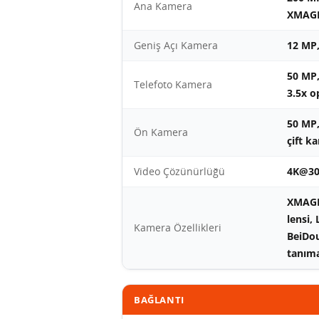
Ana Kamera
XMAG
Geniş Açı Kamera
12 MP,
50 MP,
Telefoto Kamera
3.5x o
50 MP,
Ön Kamera
çift k
Video Çözünürlüğü
4K@30
XMAGE,
lensi,
Kamera Özellikleri
BeiDo
tanım
BAĞLANTI