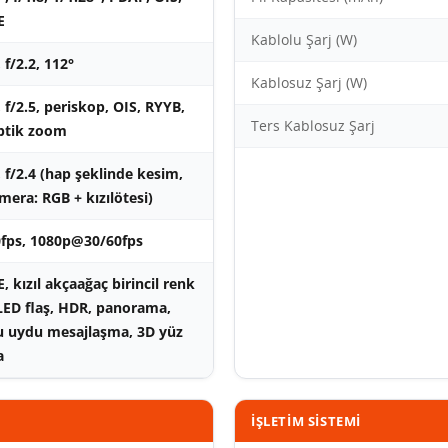
E
Kablolu Şarj (W)
 f/2.2, 112°
Kablosuz Şarj (W)
 f/2.5, periskop, OIS, RYYB,
Ters Kablosuz Şarj
ptik zoom
 f/2.4 (hap şeklinde kesim,
amera: RGB + kızılötesi)
fps, 1080p@30/60fps
 kızıl akçaağaç birincil renk
 LED flaş, HDR, panorama,
u uydu mesajlaşma, 3D yüz
a
İŞLETIM SISTEMI