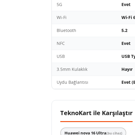
5G
Evet
Wi-Fi
Wi-Fi 
Bluetooth
5.2
NFC
Evet
USB
USB Ty
3.5mm Kulaklık
Hayır
Uydu Bağlantısı
Evet 
TeknoKart ile Karşılaştır
Huawei nova 16 Ultra
(bu cihaz)