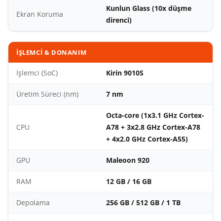
Kunlun Glass (10x düşme
Ekran Koruma
direnci)
İŞLEMCI & DONANIM
İşlemci (SoC)
Kirin 9010S
Üretim Süreci (nm)
7 nm
Octa-core (1x3.1 GHz Cortex-
CPU
A78 + 3x2.8 GHz Cortex-A78
+ 4x2.0 GHz Cortex-A55)
GPU
Maleoon 920
RAM
12 GB / 16 GB
Depolama
256 GB / 512 GB / 1 TB