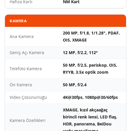
Hafıza Kartı
NM Kart
KAMERA
200 MP, f/1.8, 1/1.28", PDAF,
Ana Kamera
OIS, XMAGE
Geniş Açı Kamera
12 MP, f/2.2, 112°
50 MP, f/2.5, periskop, OIS,
Telefoto Kamera
RYYB, 3.5x optik zoom
Ön Kamera
50 MP, f/2.4
Video Çözünürlüğü
4K@30fps, 1080p@30/60fps
XMAGE, kızıl akçaağaç
birincil renk lensi, LED flaş,
Kamera Özellikleri
HDR, panorama, BeiDou
uydu mesajlaşma