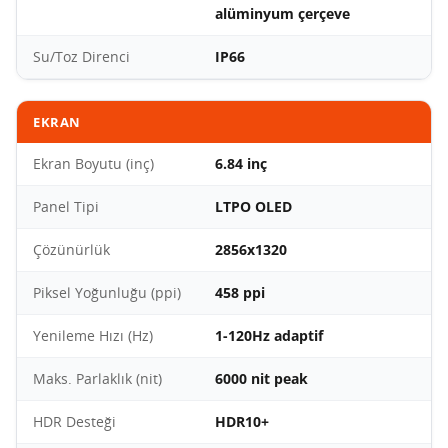
alüminyum çerçeve
Su/Toz Direnci
IP66
EKRAN
Ekran Boyutu (inç)
6.84 inç
Panel Tipi
LTPO OLED
Çözünürlük
2856x1320
Piksel Yoğunluğu (ppi)
458 ppi
Yenileme Hızı (Hz)
1-120Hz adaptif
Maks. Parlaklık (nit)
6000 nit peak
HDR Desteği
HDR10+