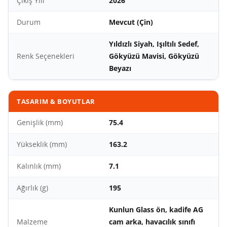
Çıkış Yılı
2026
Durum
Mevcut (Çin)
Yıldızlı Siyah, Işıltılı Sedef,
Renk Seçenekleri
Gökyüzü Mavisi, Gökyüzü
Beyazı
TASARIM & BOYUTLAR
Genişlik (mm)
75.4
Yükseklik (mm)
163.2
Kalınlık (mm)
7.1
Ağırlık (g)
195
Kunlun Glass ön, kadife AG
Malzeme
cam arka, havacılık sınıfı