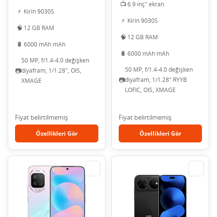
📺
6.9 inç" ekran
⚡
Kirin 9030S
⚡
Kirin 9030S
🧠
12 GB RAM
🧠
12 GB RAM
🔋
6000 mAh mAh
🔋
6000 mAh mAh
50 MP, f/1.4-4.0 değişken
50 MP, f/1.4-4.0 değişken
📷
diyafram, 1/1.28", OIS,
📷
diyafram, 1/1.28" RYYB
XMAGE
LOFIC, OIS, XMAGE
Fiyat belirtilmemiş
Fiyat belirtilmemiş
Özellikleri Gör
Özellikleri Gör
⇄
⇄