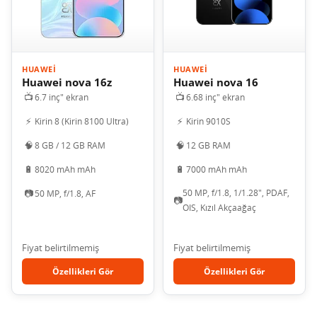
HUAWEI
HUAWEI
Huawei nova 16z
Huawei nova 16
📺
📺
6.7 inç" ekran
6.68 inç" ekran
⚡
⚡
Kirin 8 (Kirin 8100 Ultra)
Kirin 9010S
🧠
🧠
8 GB / 12 GB RAM
12 GB RAM
🔋
🔋
8020 mAh mAh
7000 mAh mAh
📷
50 MP, f/1.8, 1/1.28", PDAF,
50 MP, f/1.8, AF
📷
OIS, Kızıl Akçaağaç
Fiyat belirtilmemiş
Fiyat belirtilmemiş
Özellikleri Gör
Özellikleri Gör