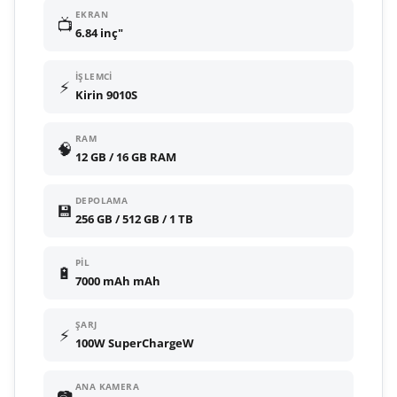
EKRAN
📺
6.84 inç"
İŞLEMCI
⚡
Kirin 9010S
RAM
🧠
12 GB / 16 GB RAM
DEPOLAMA
💾
256 GB / 512 GB / 1 TB
PIL
🔋
7000 mAh mAh
ŞARJ
⚡
100W SuperChargeW
ANA KAMERA
📷